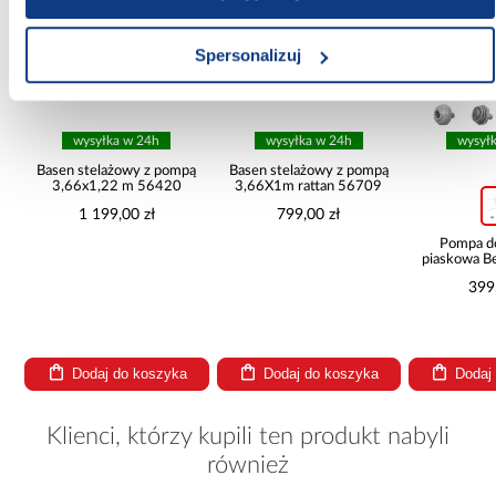
Spersonalizuj
wysyłka w 24h
wysyłka w 24h
wysył
ą
Basen stelażowy z pompą
Basen stelażowy z pompą
3,66x1,22 m 56420
3,66X1m rattan 56709
1 199,00 zł
799,00 zł
Pompa d
piaskowa B
l/h
399
Dodaj do koszyka
Dodaj do koszyka
Dodaj
Klienci, którzy kupili ten produkt nabyli
również