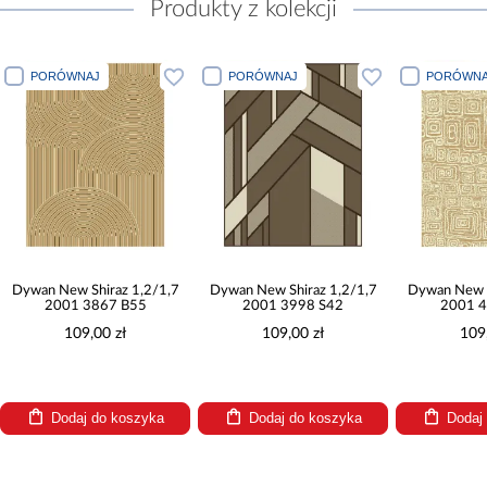
Produkty z kolekcji
PORÓWNAJ
PORÓWNAJ
PORÓWNA
Dywan New Shiraz 1,2/1,7
Dywan New Shiraz 1,2/1,7
Dywan New S
2001 3867 B55
2001 3998 S42
2001 4
109,00 zł
109,00 zł
109
Dodaj do koszyka
Dodaj do koszyka
Dodaj