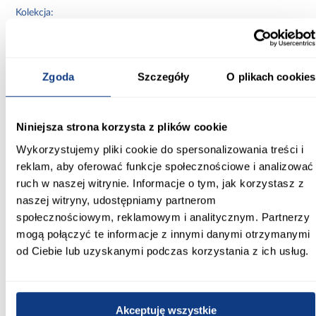
Kolekcja:
NEW SHIRAZ
Typ:
BCF
Zgoda
Szczegóły
O plikach cookies
Materiał wykonania:
100 % polipropylen
Niniejsza strona korzysta z plików cookie
Wykorzystujemy pliki cookie do spersonalizowania treści i
Zastosowanie/przenaczenie:
reklam, aby oferować funkcje społecznościowe i analizować
wszystkie pomieszczenia
ruch w naszej witrynie. Informacje o tym, jak korzystasz z
Zobacz więcej >
naszej witryny, udostępniamy partnerom
społecznościowym, reklamowym i analitycznym. Partnerzy
mogą połączyć te informacje z innymi danymi otrzymanymi
od Ciebie lub uzyskanymi podczas korzystania z ich usług.
Inni Klienci sprawdzali również
PORÓWNAJ
PORÓWNAJ
PORÓWN
Akceptuję wszystkie