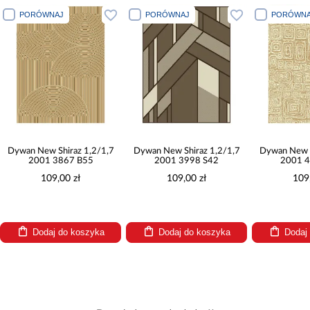
PORÓWNAJ
PORÓWNAJ
PORÓWNA
Dywan New Shiraz 1,2/1,7
Dywan New Shiraz 1,2/1,7
Dywan New S
2001 3867 B55
2001 3998 S42
2001 4
109,00 zł
109,00 zł
109
Dodaj do koszyka
Dodaj do koszyka
Dodaj