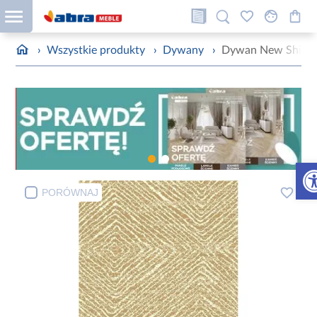
›
Wszystkie produkty
›
Dywany
›
Dywan New Shiraz
Otw
PORÓWNAJ