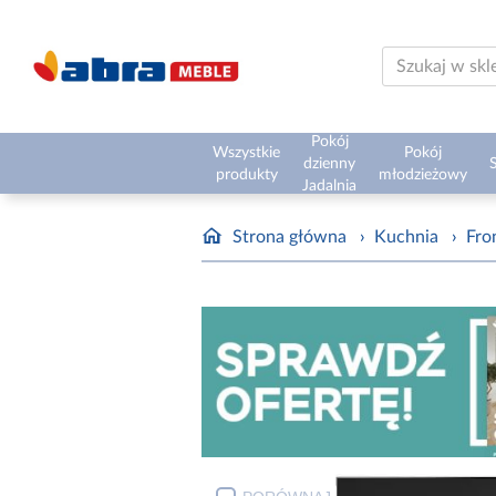
Pokój
Wszystkie
Pokój
dzienny
S
produkty
młodzieżowy
Jadalnia
Strona główna
›
Kuchnia
›
Fro