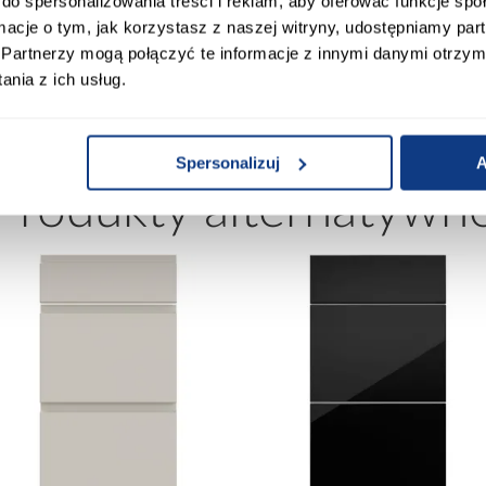
do spersonalizowania treści i reklam, aby oferować funkcje sp
Uchwyty w komplecie:
ormacje o tym, jak korzystasz z naszej witryny, udostępniamy p
Partnerzy mogą połączyć te informacje z innymi danymi otrzym
nia z ich usług.
Spersonalizuj
A
Produkty alternatywn