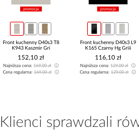
promocja
promocja
Front kuchenny D40s3 T8
Front kuchenny D40s3 L9
K943 Kaszmir Gri
K165 Czarny Hg Griii
152,10 zł
116,10 zł
Najniższa cena:
169,00 zł
Najniższa cena:
129,00 zł
Cena regularna:
169,00 zł
Cena regularna:
129,00 zł
 Klienci sprawdzali ró