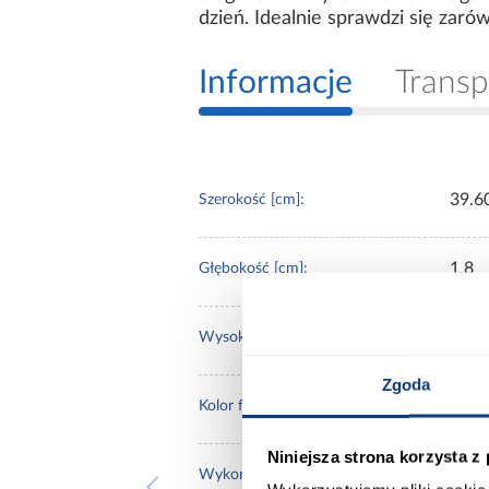
dzień. Idealnie sprawdzi się zaró
Informacje
Transp
39.6
Szerokość [cm]:
1,8
Głębokość [cm]:
14/2
Wysokość [cm]:
Zgoda
czar
Kolor frontów:
Niniejsza strona korzysta z
poły
Wykończenie frontów: