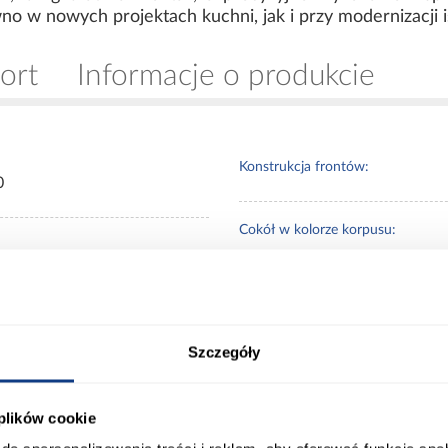
wno w nowych projektach kuchni, jak i przy modernizacji 
ort
Informacje o produkcie
Konstrukcja frontów:
0
Cokół w kolorze korpusu:
Typ kuchni:
8,4/28,4
Szczegóły
uchwyty nale
Dodatkowe
ny
dedykowane d
informacje:
luxeo
 plików cookie
sk