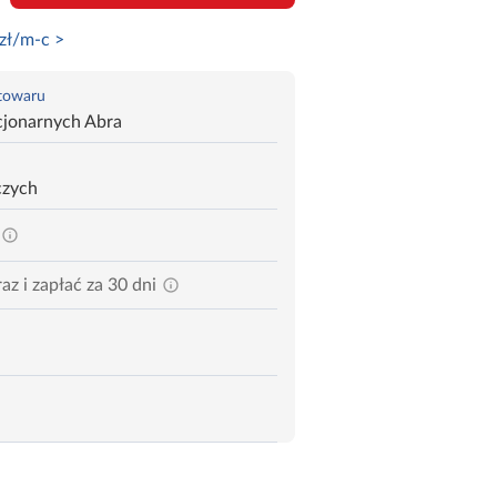
zł/m-c >
 towaru
cjonarnych Abra
czych
az i zapłać za 30 dni