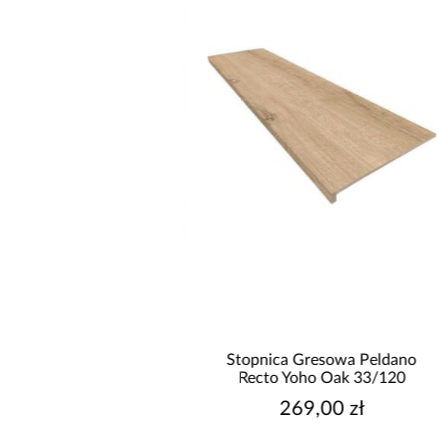
wysyłka w 24h
do basenów piaskowa
Stopnica Gresowa Peldano
way 6,056l/h 58497
Recto Yoho Oak 33/120
499,00 zł
269,00 zł