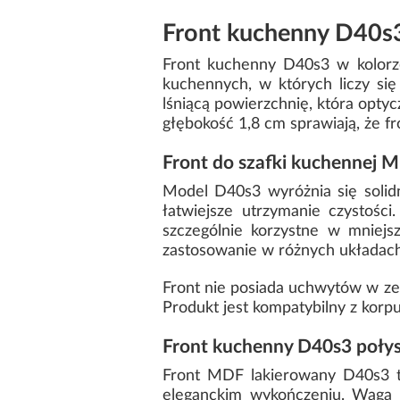
Front kuchenny D40s
Front kuchenny D40s3 w kolorz
kuchennych, w których liczy si
lśniącą powierzchnię, która optyc
głębokość 1,8 cm sprawiają, że 
Front do szafki kuchennej 
Model D40s3 wyróżnia się solid
łatwiejsze utrzymanie czystośc
szczególnie korzystne w mniejs
zastosowanie w różnych układac
Front nie posiada uchwytów w zes
Produkt jest kompatybilny z korp
Front kuchenny D40s3 połys
Front MDF lakierowany D40s3 t
eleganckim wykończeniu. Waga 