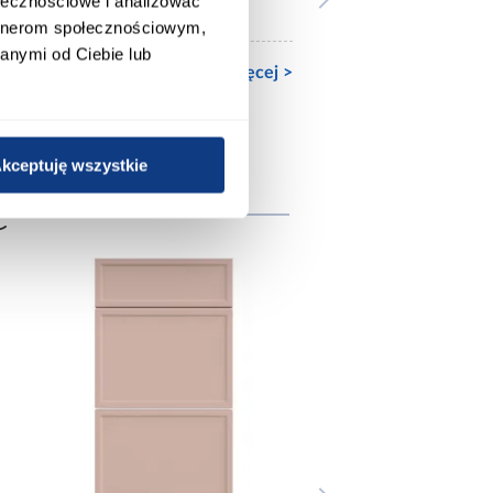
ołecznościowe i analizować
Nie
artnerom społecznościowym,
anymi od Ciebie lub
Zobacz więcej >
kceptuję wszystkie
e