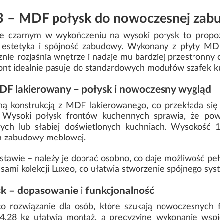
3 – MDF połysk do nowoczesnej zab
e czarnym w wykończeniu na wysoki połysk to propoz
ę estetyka i spójność zabudowy. Wykonany z płyty MDF
znie rozjaśnia wnętrze i nadaje mu bardziej przestronny
front idealnie pasuje do standardowych modułów szafek 
MDF lakierowany – połysk i nowoczesny wygląd
ną konstrukcją z MDF lakierowanego, co przekłada się
i. Wysoki połysk frontów kuchennych sprawia, że powie
zych lub słabiej doświetlonych kuchniach. Wysokość
h zabudowy meblowej.
tawie – należy je dobrać osobno, co daje możliwość pełn
usami kolekcji Luxeo, co ułatwia stworzenie spójnego s
k – dopasowanie i funkcjonalność
o rozwiązanie dla osób, które szukają nowoczesnych 
4,28 kg ułatwia montaż, a precyzyjne wykonanie wsp