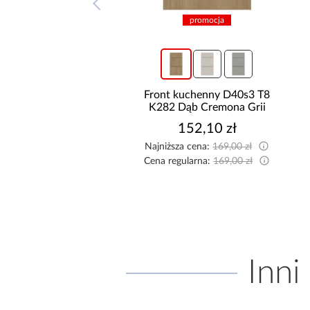
promocja
promocja
 kuchenny D40s3 L9
Front kuchenny D40s3 T8
0 Bianco Hg Griii
K282 Dąb Cremona Grii
116,10 zł
152,10 zł
sza cena:
129,00 zł
Najniższa cena:
169,00 zł
egularna:
129,00 zł
Cena regularna:
169,00 zł
Inni