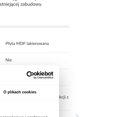
istniejącej zabudowy.
Płyta MDF lakierowana
Nie
Front do szafki
O plikach cookies
ży zamówić z dostępnej oferty,
o tych frontów są korpusy kolekcji z