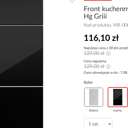
Front kuchenn
Hg Griii
Kod produktu:
MR-00
116,10 zł
Najniższa cena z 30 dni przed
129,00 zł
Cena regularna
129,00 zł
Cena obowiązuje w dn.: 7.08
Kolor
bianco
czarny