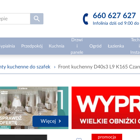
660 627 627
Infolinia dziś od 9:00 d
Drzwi
Tech
ypialnia
Przedpokój
Kuchnia
i
Ogród
Łazienka
i
panele
Insta
nty kuchenne do szafek
›
Front kuchenny D40s3 L9 K165 Czarn
Więcej
promocja