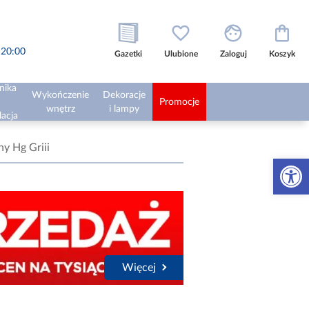
o 20:00
Gazetki
Ulubione
Zaloguj
Koszyk
nika
Wykończenie
Dekoracje
Promocje
wnętrz
i lampy
lacja
y Hg Griii
Otwórz 
Więcej