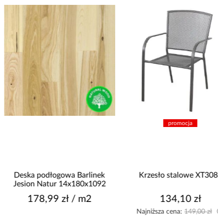
promocja
Deska podłogowa Barlinek
Krzesło stalowe XT3083
Jesion Natur 14x180x1092
178,99 zł / m2
134,10 zł
Najniższa cena:
149,00 zł