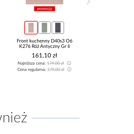
promocja
promocja
Front kuchenny D40s3 O6
Front kuchenny D4
K276 Róż Antyczny Gr Ii
K257 Kaszmir Mat 
161,10 zł
161,10 zł
Najniższa cena:
179,00 zł
Najniższa cena:
179,00
Cena regularna:
179,00 zł
Cena regularna:
179,00
wnież