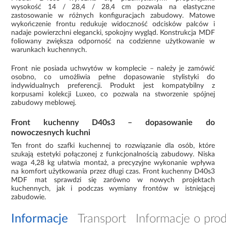
wysokość 14 / 28,4 / 28,4 cm pozwala na elastyczne
zastosowanie w różnych konfiguracjach zabudowy. Matowe
wykończenie frontu redukuje widoczność odcisków palców i
nadaje powierzchni elegancki, spokojny wygląd. Konstrukcja MDF
foliowany zwiększa odporność na codzienne użytkowanie w
warunkach kuchennych.
Front nie posiada uchwytów w komplecie – należy je zamówić
osobno, co umożliwia pełne dopasowanie stylistyki do
indywidualnych preferencji. Produkt jest kompatybilny z
korpusami kolekcji Luxeo, co pozwala na stworzenie spójnej
zabudowy meblowej.
Front kuchenny D40s3 – dopasowanie do
nowoczesnych kuchni
Ten front do szafki kuchennej to rozwiązanie dla osób, które
szukają estetyki połączonej z funkcjonalnością zabudowy. Niska
waga 4,28 kg ułatwia montaż, a precyzyjne wykonanie wpływa
na komfort użytkowania przez długi czas. Front kuchenny D40s3
MDF mat sprawdzi się zarówno w nowych projektach
kuchennych, jak i podczas wymiany frontów w istniejącej
zabudowie.
Informacje
Transport
Informacje o pro