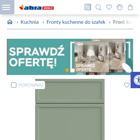
›
Kuchnia
›
Fronty kuchenne do szafek
›
Front kuche
Otw
PORÓWNAJ