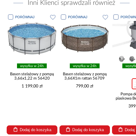
Inni Klienci sprawdzali również
PORÓWNAJ
PORÓWNAJ
PORÓWN
wysyłka w 24h
wysyłka w 24h
wysył
ą
Basen stelażowy z pompą
Basen stelażowy z pompą
3,66x1,22 m 56420
3,66X1m rattan 56709
1 199,00 zł
799,00 zł
Pompa d
piaskowa B
l/h
399
Dodaj do koszyka
Dodaj do koszyka
Dodaj