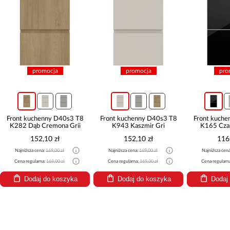
promocja
promocja
pro
Front kuchenny D40s3 T8
Front kuchenny D40s3 T8
Front kuch
K282 Dąb Cremona Grii
K943 Kaszmir Gri
K165 Czar
152,10 zł
152,10 zł
116
Najniższa cena:
169,00 zł
Najniższa cena:
169,00 zł
Najniższa cen
Cena regularna:
169,00 zł
Cena regularna:
169,00 zł
Cena regularn
Dodaj do koszyka
Dodaj do koszyka
Dodaj