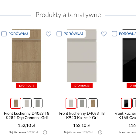
Produkty alternatywne
PORÓWNAJ
PORÓWNAJ
PORÓWNA
promocja
promocja
pro
Front kuchenny D40s3 T8
Front kuchenny D40s3 T8
Front kuch
K282 Dąb Cremona Grii
K943 Kaszmir Gri
K165 Czar
152,10 zł
152,10 zł
116
Najniższa cena:
169,00 zł
Najniższa cena:
169,00 zł
Najniższa cen