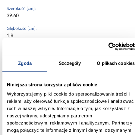
Szerokość [cm]:
39.60
Głębokość [cm]:
1,8
Wysokość [cm]:
14/28,4/28,4
Zgoda
Szczegóły
O plikach cookies
Kolor frontów:
oliwka
Niniejsza strona korzysta z plików cookie
Wykończenie frontów:
Wykorzystujemy pliki cookie do spersonalizowania treści i
mat
reklam, aby oferować funkcje społecznościowe i analizować
ruch w naszej witrynie. Informacje o tym, jak korzystasz z
Konstrukcja frontów:
MDF foliowany
naszej witryny, udostępniamy partnerom
społecznościowym, reklamowym i analitycznym. Partnerzy
Cokół w kolorze korpusu:
mogą połączyć te informacje z innymi danymi otrzymanymi
Nie