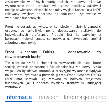
zastosowanie w różnych konfiguracjach zabudowy. Matowe
wykończenie frontu redukuje widoczność odcisków palców i
nadaje powierzchni elegancki, spokojny wygląd. Konstrukcja MDF
foliowany zwiększa odporność na codzienne użytkowanie w
warunkach kuchennych.
Front nie posiada uchwytów w komplecie – należy je zamówić
osobno, co umożliwia pełne dopasowanie stylistyki do
indywidualnych preferencji. Produkt jest kompatybilny z
korpusami kolekcji Luxeo, co pozwala na stworzenie spójnej
zabudowy meblowej.
Front kuchenny D40s3 – dopasowanie do
nowoczesnych kuchni
Ten front do szafki kuchennej to rozwiązanie dla osób, które
szukają estetyki połączonej z funkcjonalnością zabudowy. Niska
waga 4,28 kg ułatwia montaż, a precyzyjne wykonanie wpływa
na komfort użytkowania przez długi czas. Front kuchenny D40s3
MDF mat sprawdzi się zarówno w nowych projektach
kuchennych, jak i podczas wymiany frontów w istniejącej
zabudowie.
Informacje
Transport
Informacje o pro