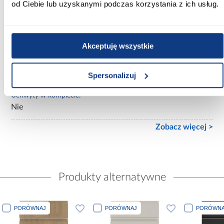
od Ciebie lub uzyskanymi podczas korzystania z ich usług.
Typ kuchni:
Front do szafki
Akceptuję wszystkie
Dodatkowe informacje:
uchwyty należy zamówić z dostępnej oferty, dedykowane
do tych frontów są korpusy kolekcji z luxeo
Spersonalizuj
Uchwyty w komplecie:
Nie
Zobacz więcej >
Produkty alternatywne
PORÓWNAJ
PORÓWNAJ
PORÓWNA