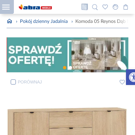
›
Pokój dzienny Jadalnia
›
Komoda 05 Reynos Dąb Mav
Otw
PORÓWNAJ