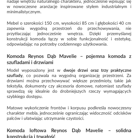
nadaje wnętrzu naturalnego charakteru, jednocześnie wpisując się
w nowoczesne aranżacje inspirowane stylem industrialnym i
minimalistycznym.
Mebel o szerokości 150 cm, wysokości 85 cm i głębokości 40 cm
zapewnia wygodną przestrzeń do przechowywania, nie
przytłaczając jednocześnie wnętrza. Dzięki przemyślanej
konstrukcji komoda łączy w sobie funkcjonalność i estetykę,
odpowiadając na potrzeby codziennego użytkowania.
Komoda Reynos Dąb Mavelie – pojemna komoda z
szufladami i drzwiami
Model wyposażony jest w
dwoje drzwi oraz trzy praktyczne
szuflady
, co pozwala na wygodną organizację przestrzeni. Za
drzwiami można przechowywać większe przedmioty, takie jak
tekstylia, dokumenty czy akcesoria domowe, natomiast szuflady
sprawdzą się idealnie do drobniejszych rzeczy wymagających
szybkiego dostępu.
Matowe wykończenie frontów i korpusu podkreśla nowoczesny
charakter mebla, jednocześnie ograniczając widoczność odcisków
palców i ułatwiając utrzymanie czystości.
Komoda loftowa Reynos Dąb Mavelie – solidna
konstrukcja i trwałość