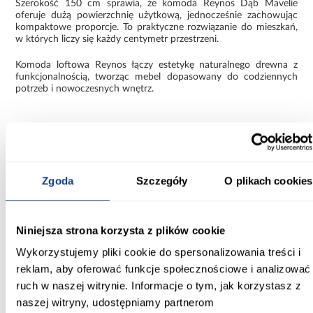
Szerokość 150 cm sprawia, że komoda Reynos Dąb Mavelie
oferuje dużą powierzchnię użytkową, jednocześnie zachowując
kompaktowe proporcje. To praktyczne rozwiązanie do mieszkań,
w których liczy się każdy centymetr przestrzeni.
Komoda loftowa Reynos łączy estetykę naturalnego drewna z
funkcjonalnością, tworząc mebel dopasowany do codziennych
potrzeb i nowoczesnych wnętrz.
Informacje
Transport
Informacje o pro
Zgoda
Szczegóły
O plikach cookies
Szerokość [cm]:
150.00
Niniejsza strona korzysta z plików cookie
Głębokość [cm]:
Wykorzystujemy pliki cookie do spersonalizowania treści i
40.00
reklam, aby oferować funkcje społecznościowe i analizować
Wysokość [cm]:
ruch w naszej witrynie. Informacje o tym, jak korzystasz z
85.00
naszej witryny, udostępniamy partnerom