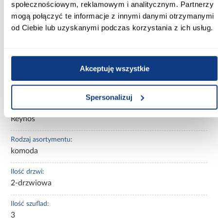
społecznościowym, reklamowym i analitycznym. Partnerzy
Kolor frontów:
mogą połączyć te informacje z innymi danymi otrzymanymi
dąb mavelie
od Ciebie lub uzyskanymi podczas korzystania z ich usług.
Kolor korpusu:
dąb mavelie
Akceptuję wszystkie
Wybarwienie:
jasne drewnopodobne
Spersonalizuj
Kolekcja:
Reynos
Rodzaj asortymentu:
komoda
Ilość drzwi:
2-drzwiowa
Ilość szuflad:
3