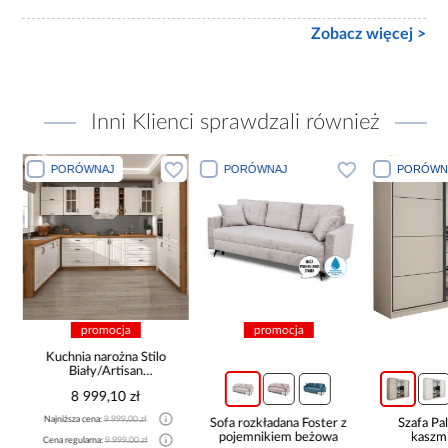
Zobacz więcej >
Inni Klienci sprawdzali również
PORÓWNAJ
PORÓWNAJ
PORÓWN
promocja
promocja
Kuchnia narożna Stilo
Biały/Artisan
265x300x180 Cm
8 999,10 zł
Najniższa cena:
9 999,00 zł
Sofa rozkładana Foster z
Szafa P
pojemnikiem beżowa
kaszmi
Cena regularna:
9 999,00 zł