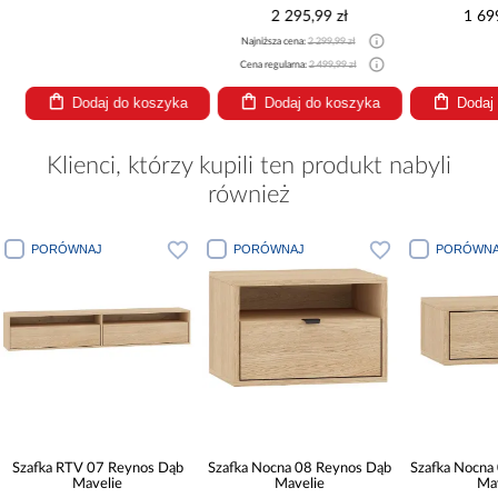
2 295,99 zł
1 69
Najniższa cena:
2 299,99 zł
Cena regularna:
2 499,99 zł
Dodaj do koszyka
Dodaj do koszyka
Dodaj
Klienci, którzy kupili ten produkt nabyli
również
PORÓWNAJ
PORÓWNAJ
PORÓWNA
Szafka RTV 07 Reynos Dąb
Szafka Nocna 08 Reynos Dąb
Szafka Nocna
Mavelie
Mavelie
Ma