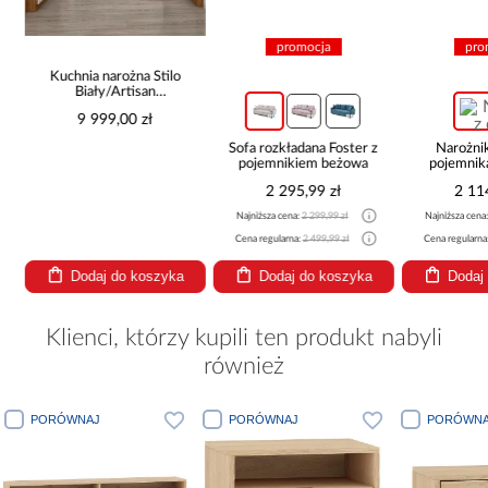
promocja
pro
Kuchnia narożna Stilo
Biały/Artisan
265x300x180 Cm
9 999,00 zł
Sofa rozkładana Foster z
Narożni
pojemnikiem beżowa
pojemnik
be
2 295,99 zł
2 11
Najniższa cena:
2 299,99 zł
Najniższa cena
Cena regularna:
2 499,99 zł
Cena regularna
Dodaj do koszyka
Dodaj do koszyka
Dodaj
Klienci, którzy kupili ten produkt nabyli
również
ORÓWNAJ
PORÓWNAJ
PORÓWNAJ