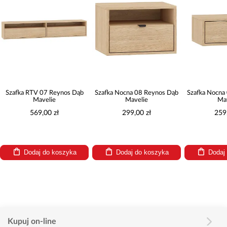
zafka RTV 07 Reynos Dąb
Szafka Nocna 08 Reynos Dąb
Szafka Nocna 09
Mavelie
Mavelie
Maveli
569,00 zł
299,00 zł
259,00 
Dodaj do koszyka
Dodaj do koszyka
Dodaj do
Kupuj on-line