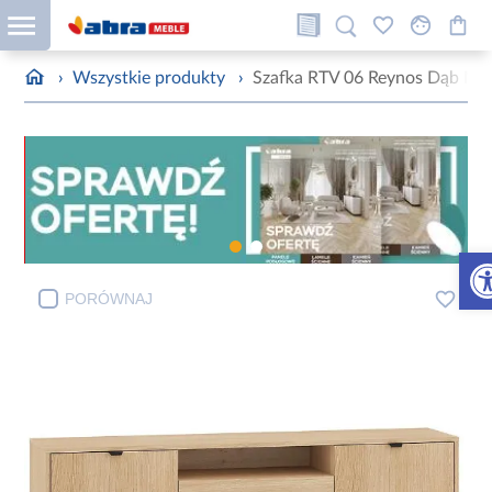
›
Wszystkie produkty
›
Szafka RTV 06 Reynos Dąb Mav
Otw
PORÓWNAJ