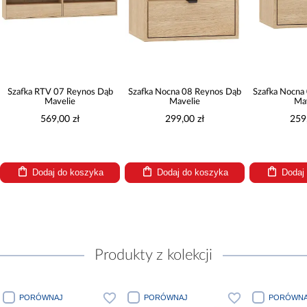
ka RTV 07 Reynos Dąb
Szafka Nocna 08 Reynos Dąb
Szafka Nocna 09 Re
Mavelie
Mavelie
Mavelie
569,00 zł
299,00 zł
259,00 zł
Dodaj do koszyka
Dodaj do koszyka
Dodaj do ko
Produkty z kolekcji
PORÓWNAJ
PORÓWNAJ
PORÓWNAJ