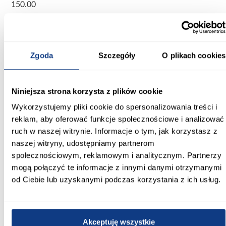
150.00
Głębokość [cm]:
33.00
Zgoda
Szczegóły
O plikach cookies
Wysokość [cm]:
53.00
Niniejsza strona korzysta z plików cookie
Wybarwienie:
jasne drewnopodobne
Wykorzystujemy pliki cookie do spersonalizowania treści i
reklam, aby oferować funkcje społecznościowe i analizować
Kolor frontów:
ruch w naszej witrynie. Informacje o tym, jak korzystasz z
dąb mavelie
naszej witryny, udostępniamy partnerom
społecznościowym, reklamowym i analitycznym. Partnerzy
Kolor korpusu:
mogą połączyć te informacje z innymi danymi otrzymanymi
dąb mavelie
od Ciebie lub uzyskanymi podczas korzystania z ich usług.
Wykończenie frontów:
mat
Akceptuję wszystkie
Wykończenie korpusu: