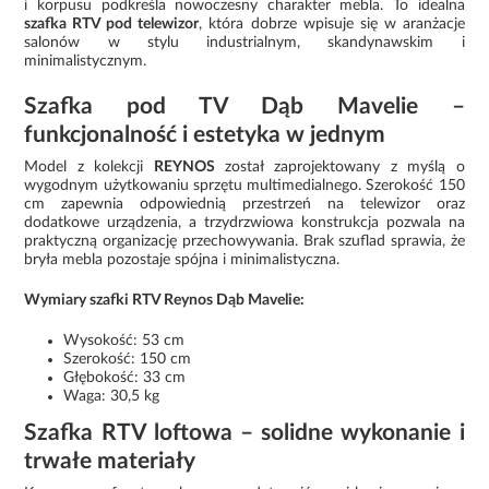
i korpusu podkreśla nowoczesny charakter mebla. To idealna
szafka RTV pod telewizor
, która dobrze wpisuje się w aranżacje
salonów w stylu industrialnym, skandynawskim i
minimalistycznym.
Szafka pod TV Dąb Mavelie –
funkcjonalność i estetyka w jednym
Model z kolekcji
REYNOS
został zaprojektowany z myślą o
wygodnym użytkowaniu sprzętu multimedialnego. Szerokość 150
cm zapewnia odpowiednią przestrzeń na telewizor oraz
dodatkowe urządzenia, a trzydrzwiowa konstrukcja pozwala na
praktyczną organizację przechowywania. Brak szuflad sprawia, że
bryła mebla pozostaje spójna i minimalistyczna.
Wymiary szafki RTV Reynos Dąb Mavelie:
Wysokość: 53 cm
Szerokość: 150 cm
Głębokość: 33 cm
Waga: 30,5 kg
Szafka RTV loftowa – solidne wykonanie i
trwałe materiały