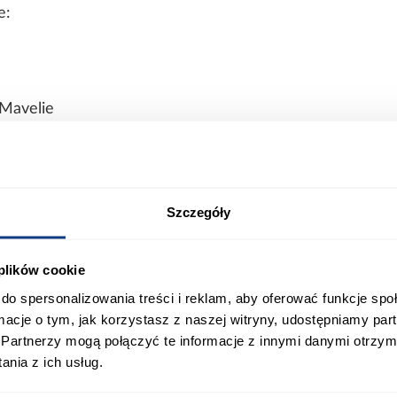
e:
 Mavelie
laminowana
Szczegóły
jako szafka nocna do sypialni, ale również jako dodat
 Dzięki swojej formie pozwala zachować porządek 
 plików cookie
ręki.
do spersonalizowania treści i reklam, aby oferować funkcje sp
ormacje o tym, jak korzystasz z naszej witryny, udostępniamy p
ort
Informacje o produkcie
Partnerzy mogą połączyć te informacje z innymi danymi otrzym
nia z ich usług.