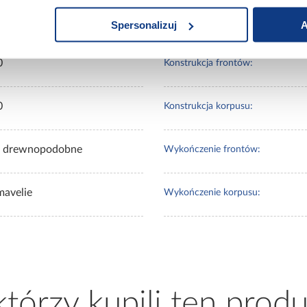
0
Kolor korpusu:
Spersonalizuj
A
0
Konstrukcja frontów:
0
Konstrukcja korpusu:
e drewnopodobne
Wykończenie frontów:
mavelie
Wykończenie korpusu:
 którzy kupili ten produ