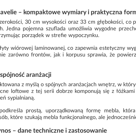
avelie – kompaktowe wymiary i praktyczna for
zerokości, 30 cm wysokości oraz 33 cm głębokości, co 
nych. Jedna pojemna szuflada umożliwia wygodne przech
utrzymując porządek w strefie wypoczynku.
łyty wiórowej laminowanej, co zapewnia estetyczny wy
e zarówno frontów, jak i korpusu sprawia, że powierz
 spójność aranżacji
towana z myślą o spójnych aranżacjach wnętrz, w któryc
nocne loftowe z tej serii dobrze komponują się z łóżkam
eń sypialnianą.
podkreśla prostą, uporządkowaną formę mebla, która
osób, które szukają mebla funkcjonalnego, ale jednocześ
ynos – dane techniczne i zastosowanie