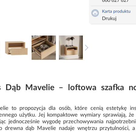
660 627 627
Karta produktu
Drukuj
s Dąb Mavelie – loftowa szafka n
ie to propozycja dla osób, które cenią estetykę in
iennego użytku. Jej kompaktowe wymiary sprawiają, że
wując jednocześnie wygodę przechowywania najpotrzebni
o drewna dąb Mavelie nadaje wnętrzu przytulności, 