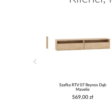
a RTV 06 Reynos Dąb
Szafka RTV 07 Reynos Dąb
Mavelie
Mavelie
869,00 zł
569,00 zł