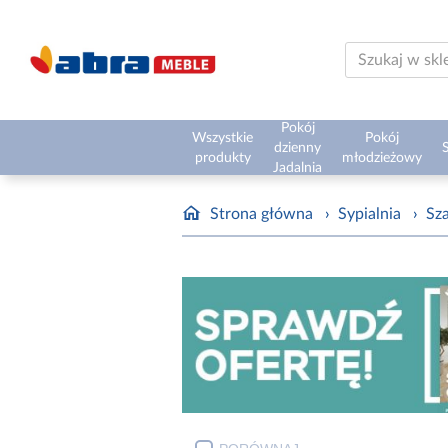
Pokój
Wszystkie
Pokój
dzienny
S
produkty
młodzieżowy
Jadalnia
Strona główna
›
Sypialnia
›
Sz