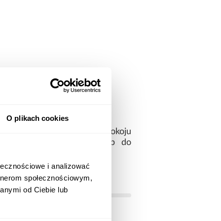
O plikach cookies
kowy element wyposażenia w pokoju
i zapewnia wygodny dostęp do
ołecznościowe i analizować
artnerom społecznościowym,
anymi od Ciebie lub