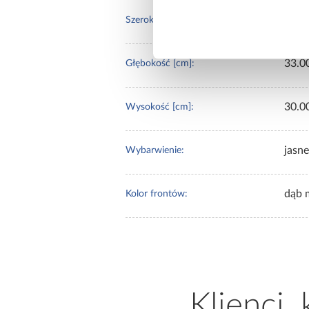
45.0
Szerokość [cm]:
33.0
Głębokość [cm]:
30.0
Wysokość [cm]:
jasn
Wybarwienie:
dąb 
Kolor frontów:
Klienci,