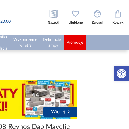
o 20:00
Gazetki
Ulubione
Zaloguj
Koszyk
nika
Wykończenie
Dekoracje
Promocje
wnętrz
i lampy
lacja
Otwórz 
Więcej
08 Reynos Dąb Mavelie