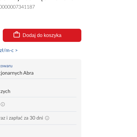
0000007341187
Dodaj do koszyka
zł/m-c >
 towaru
cjonarnych Abra
czych
az i zapłać za 30 dni