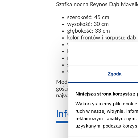
Szafka nocna Reynos Dąb Maveli
szerokość: 45 cm
wysokość: 30 cm
głębokość: 33 cm
kolor frontów i korpusu: dąb
wykończenie: mat
konstrukcja: płyta wiórowa 
ilość szuflad: 1
styl: loftowy
wymaga złożenia: tak
Zgoda
Model ten świetnie sprawdzi się 
gościnnym czy apartamencie.
Niniejsza strona korzysta z
najważniejszych rzeczy w zasięgu 
Wykorzystujemy pliki cookie 
ruch w naszej witrynie. Inf
Informacje
Transp
reklamowym i analitycznym. 
uzyskanymi podczas korzysta