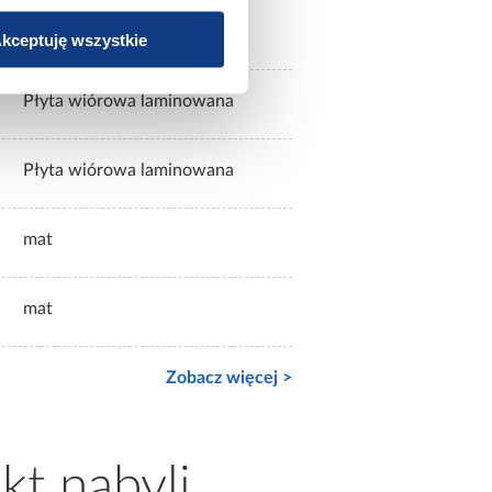
dąb mavelie
kceptuję wszystkie
Płyta wiórowa laminowana
Płyta wiórowa laminowana
mat
mat
Zobacz więcej >
kt nabyli