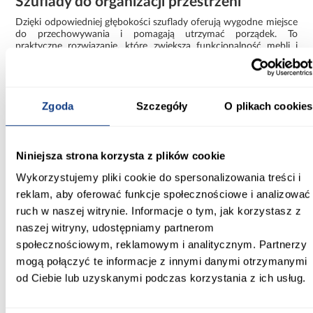
Szuflady do organizacji przestrzeni
Dzięki odpowiedniej głębokości szuflady oferują wygodne miejsce
do przechowywania i pomagają utrzymać porządek. To
praktyczne rozwiązanie, które zwiększa funkcjonalność mebli i
pozwala lepiej zagospodarować dostępną przestrzeń.
Komplet szuflad GŁ62 120/150/180/200 artisan to estetyczne i
trwałe rozwiązanie dla osób, które szukają prostego sposobu na
Zgoda
Szczegóły
O plikach cookies
uporządkowanie przestrzeni i poprawę komfortu użytkowania
mebli.
Informacje
Transport
Informacje o pro
Niniejsza strona korzysta z plików cookie
Wykorzystujemy pliki cookie do spersonalizowania treści i
reklam, aby oferować funkcje społecznościowe i analizować
Głębokość [cm]:
ruch w naszej witrynie. Informacje o tym, jak korzystasz z
46.60
naszej witryny, udostępniamy partnerom
Kolor:
społecznościowym, reklamowym i analitycznym. Partnerzy
dąb artisan
mogą połączyć te informacje z innymi danymi otrzymanymi
od Ciebie lub uzyskanymi podczas korzystania z ich usług.
Wybarwienie:
jasne drewnopodobne