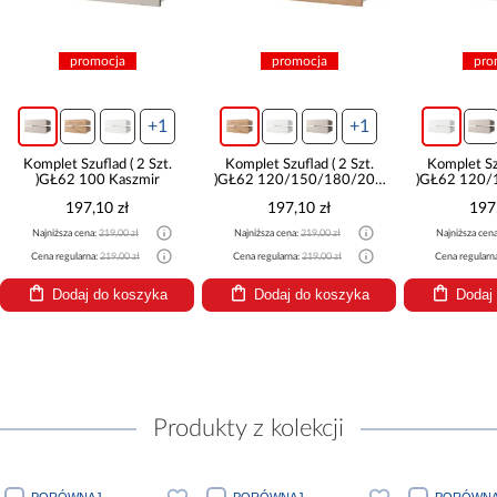
promocja
promocja
pro
+1
+1
Komplet Szuflad ( 2 Szt.
Komplet Szuflad ( 2 Szt.
Komplet Szu
)GŁ62 100 Kaszmir
)GŁ62 120/150/180/200
)GŁ62 120/
Artisan
B
197,10 zł
197,10 zł
197
Najniższa cena:
219,00 zł
Najniższa cena:
219,00 zł
Najniższa cen
Cena regularna:
219,00 zł
Cena regularna:
219,00 zł
Cena regularn
Dodaj do koszyka
Dodaj do koszyka
Dodaj
Produkty z kolekcji
PORÓWNAJ
PORÓWNAJ
PORÓWNA