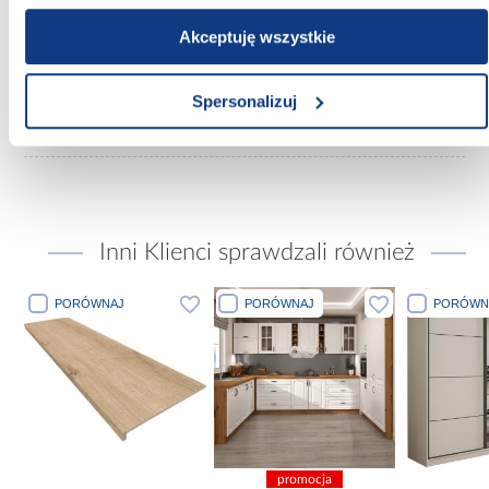
Materiał wykonania:
Akceptuję wszystkie
płyta wiórowa laminowana
Spersonalizuj
Waga [kg]:
5
Inni Klienci sprawdzali również
PORÓWNAJ
PORÓWNAJ
PORÓWN
promocja