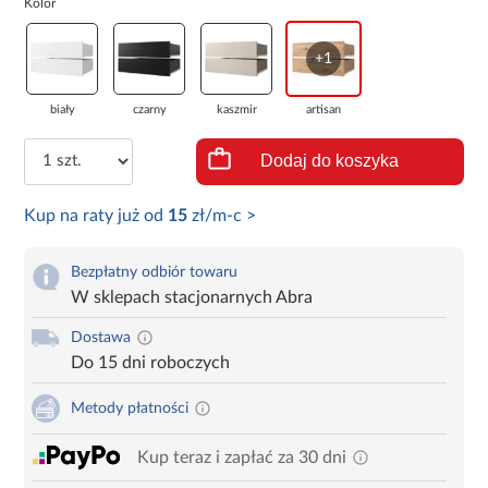
Kolor
+1
biały
czarny
kaszmir
artisan
Dodaj do koszyka
Kup na raty już od
15
zł/m-c >
Bezpłatny odbiór towaru
W sklepach stacjonarnych Abra
Dostawa
Do 15 dni roboczych
Metody płatności
Kup teraz i zapłać za 30 dni