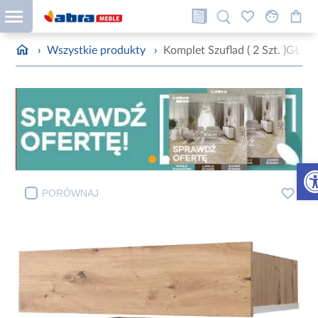
›
Wszystkie produkty
›
Komplet Szuflad ( 2 Szt. )GŁ6
Otw
PORÓWNAJ