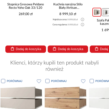
Stopnica Gresowa Peldano
Kuchnia narożna Stilo
Recto Yoho Oak 33/120
Biały/Artisan
265x300x180 Cm
269,00 zł
8 999,10 zł
Najniższa cena:
9 999,00 zł
Szafa P
kaszmi
Cena regularna:
9 999,00 zł
1 69
Dodaj do koszyka
Dodaj do koszyka
Dodaj
Klienci, którzy kupili ten produkt nabyli
również
PORÓWNAJ
PORÓWNAJ
PORÓWNA