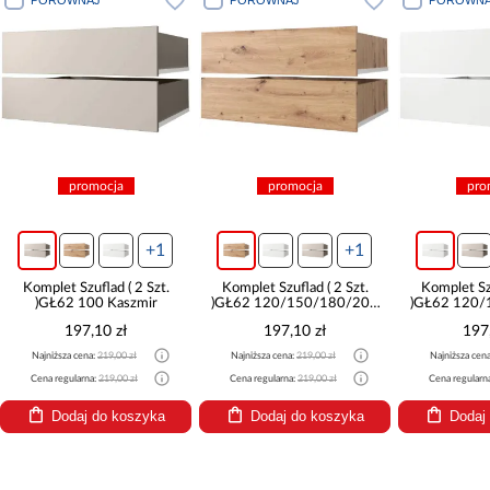
promocja
promocja
pro
+1
+1
Komplet Szuflad ( 2 Szt.
Komplet Szuflad ( 2 Szt.
Komplet Szu
)GŁ62 100 Kaszmir
)GŁ62 120/150/180/200
)GŁ62 120/
Artisan
B
197,10 zł
197,10 zł
197
Najniższa cena:
219,00 zł
Najniższa cena:
219,00 zł
Najniższa cen
Cena regularna:
219,00 zł
Cena regularna:
219,00 zł
Cena regularn
Dodaj do koszyka
Dodaj do koszyka
Dodaj