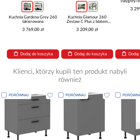
claygrey/b
b
3 29
y
Kuchnia Gardena Grey 260
Kuchnia Glamour 260
lakierowana
Zestaw C Plus z blatem
green
3 769,00 zł
3 209,00 zł
Dodaj do koszyka
Dodaj do koszyka
Dodaj
Klienci, którzy kupili ten produkt nabyli
również
PORÓWNAJ
PORÓWNAJ
PORÓWNA