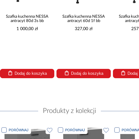
Szafka kuchenna NESSA
Szafka kuchenna NESSA
Szafka ku
antracyt 80d 3s bb
antracyt 60d 1f bb
antracy
1 000,00 zł
327,00 zł
257
Dodaj do koszyka
Dodaj do koszyka
Dodaj
Produkty z kolekcji
PORÓWNAJ
PORÓWNAJ
PORÓWNA