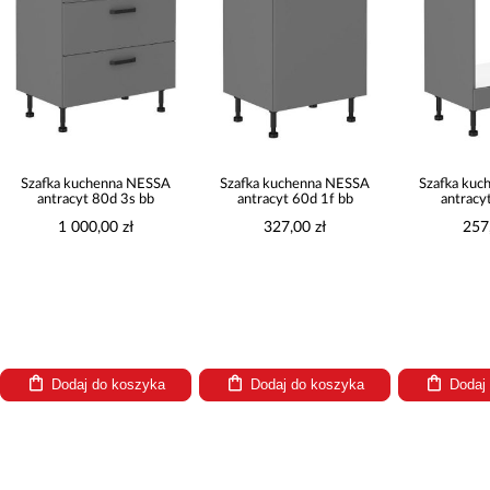
Szafka kuchenna NESSA
Szafka kuchenna NESSA
Szafka ku
antracyt 80d 3s bb
antracyt 60d 1f bb
antracy
1 000,00 zł
327,00 zł
257
Dodaj do koszyka
Dodaj do koszyka
Dodaj