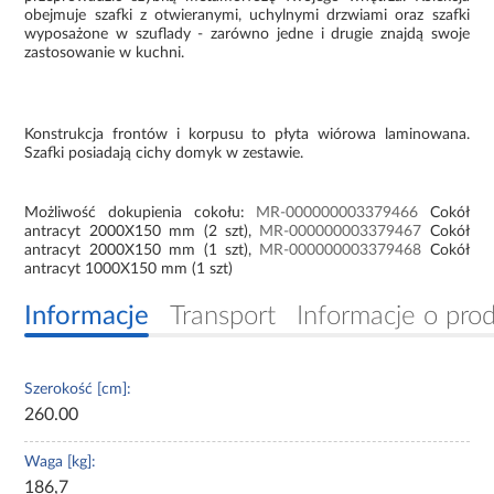
obejmuje szafki z otwieranymi, uchylnymi drzwiami oraz szafki
wyposażone w szuflady - zarówno jedne i drugie znajdą swoje
zastosowanie w kuchni.
Konstrukcja frontów i korpusu to płyta wiórowa laminowana.
Szafki posiadają cichy domyk w zestawie.
Możliwość dokupienia cokołu:
MR-000000003379466
Cokół
antracyt 2000X150 mm (2 szt),
MR-000000003379467
Cokół
antracyt 2000X150 mm (1 szt),
MR-000000003379468
Cokół
antracyt 1000X150 mm (1 szt)
Informacje
Transport
Informacje o pro
Szerokość [cm]:
260.00
Waga [kg]:
186,7