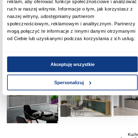
reklam, aby oferować funkcje społecznościowe i analizować
Scandi/Nessa
ruch w naszej witrynie. Informacje o tym, jak korzystasz z
Kolor frontów:
naszej witryny, udostępniamy partnerom
górne-jasne drewnopodobne, dolne-antracyt
społecznościowym, reklamowym i analitycznym. Partnerzy
mogą połączyć te informacje z innymi danymi otrzymanymi
Zobacz więcej >
od Ciebie lub uzyskanymi podczas korzystania z ich usług.
Inni Klienci sprawdzali również
Akceptuję wszystkie
PORÓWNAJ
PORÓWNAJ
PORÓWN
Spersonalizuj
Kuchn