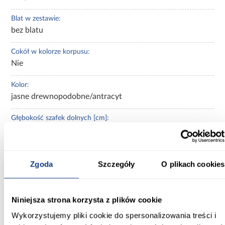
Blat w zestawie:
bez blatu
Cokół w kolorze korpusu:
Nie
Kolor:
jasne drewnopodobne/antracyt
Głębokość szafek dolnych [cm]:
50.00
Głębokość szafek górnych [cm]:
29.00
Zgoda
Szczegóły
O plikach cookies
Głębokość zestawu [cm]:
60.00
Niniejsza strona korzysta z plików cookie
Wykorzystujemy pliki cookie do spersonalizowania treści i
Kolekcja: