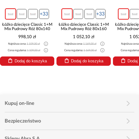
+33
+33
Łóżko dziecięce Classic 1+M
Łóżko dziecięce Classic 1+M
Łóżko dzieci
Mix Pudrowy Róż 80x140
Mix Pudrowy Róż 80x160
Mix Pudrow
998,10 zł
1 052,10 zł
1 05
Najniższa cena:
1 109,00 zł
Najniższa cena:
1 169,00 zł
Najniższa cena
Cena regularna:
1 109,00 zł
Cena regularna:
1 169,00 zł
Cena regularna
Dodaj do koszyka
Dodaj do koszyka
Dodaj
Kupuj on-line
Bezpieczeństwo
Sklepy Abra S.A.