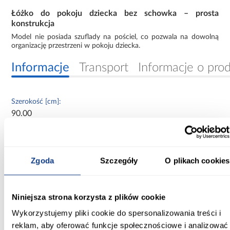
Łóżko do pokoju dziecka bez schowka – prosta
konstrukcja
Model nie posiada szuflady na pościel, co pozwala na dowolną
organizację przestrzeni w pokoju dziecka.
Informacje
Transport
Informacje o pro
Szerokość [cm]:
90.00
Głębokość [cm]:
144.00
Zgoda
Szczegóły
O plikach cookies
Wysokość [cm]:
65.00
Niniejsza strona korzysta z plików cookie
Powierzchnia spania [cm]:
Wykorzystujemy pliki cookie do spersonalizowania treści i
80x140
reklam, aby oferować funkcje społecznościowe i analizować