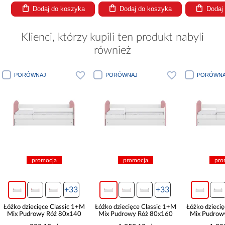
Dodaj do koszyka
Dodaj do koszyka
Dodaj
Klienci, którzy kupili ten produkt nabyli
również
PORÓWNAJ
PORÓWNAJ
PORÓWNA
promocja
promocja
pro
+33
+33
Łóżko dziecięce Classic 1+M
Łóżko dziecięce Classic 1+M
Łóżko dzieci
Mix Pudrowy Róż 80x140
Mix Pudrowy Róż 80x160
Mix Pudrow