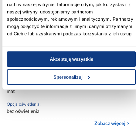
ruch w naszej witrynie. Informacje o tym, jak korzystasz z
Materac w komplecie:
Z materacem
naszej witryny, udostępniamy partnerom
społecznościowym, reklamowym i analitycznym. Partnerzy
Stelaż w komplecie:
mogą połączyć te informacje z innymi danymi otrzymanymi
tak
od Ciebie lub uzyskanymi podczas korzystania z ich usług.
Tapicerowane:
nietapicerowane
Akceptuję wszystkie
Materiał wykonania:
płyta wiórowa laminowana
Spersonalizuj
Wykończenie:
mat
Opcja oświetlenia:
bez oświetlenia
Zobacz więcej >