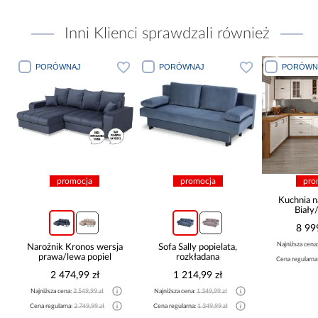
Inni Klienci sprawdzali również
PORÓWNAJ
PORÓWNAJ
PORÓWN
promocja
promocja
pro
Kuchnia n
Biały
265x30
8 99
Najniższa cena
Narożnik Kronos wersja
Sofa Sally popielata,
prawa/lewa popiel
rozkładana
Cena regularna
2 474,99 zł
1 214,99 zł
Najniższa cena:
2 549,99 zł
Najniższa cena:
1 349,99 zł
Cena regularna:
2 749,99 zł
Cena regularna:
1 349,99 zł