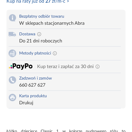
Kup na raty już od
27
zł/m-c >
Bezpłatny odbiór towaru
W sklepach stacjonarnych Abra
Dostawa
Do 21 dni roboczych
Metody płatności
Kup teraz i zapłać za 30 dni
Zadzwoń i zamów
660 627 627
Karta produktu
Drukuj
Łóżko dziecięce Classic 1 w kolorze pudrowego różu to