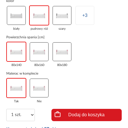
kolor
+3
biały
pudrowy róż
szary
Powierzchnia spania [cm]
80x140
80x160
80x180
Materac w komplecie
Tak
Nie
Dodaj do koszyka