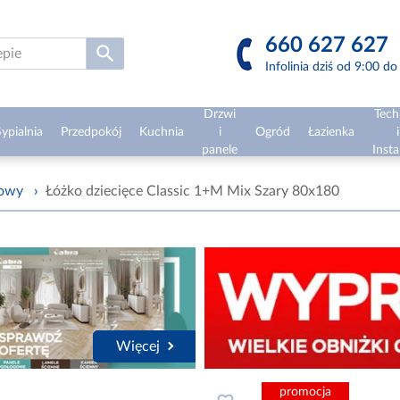
660 627 627
Infolinia dziś od 9:00 d
Drzwi
Tech
ypialnia
Przedpokój
Kuchnia
i
Ogród
Łazienka
i
panele
Insta
żowy
›
Łóżko dziecięce Classic 1+M Mix Szary 80x180
Więcej
promocja