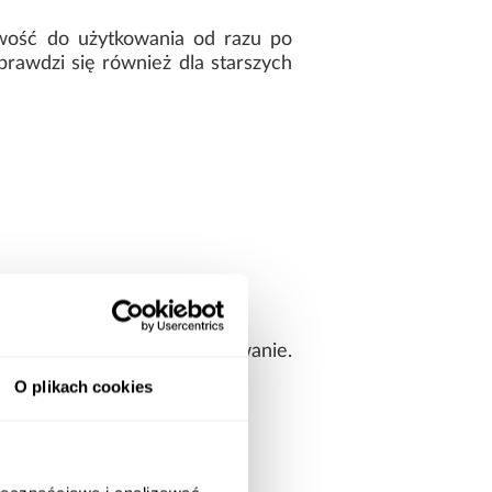
wość do użytkowania od razu po
prawdzi się również dla starszych
ścią na codzienne użytkowanie.
O plikach cookies
rzeni pod łóżkiem.