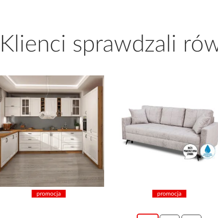
 Klienci sprawdzali ró
promocja
promocja