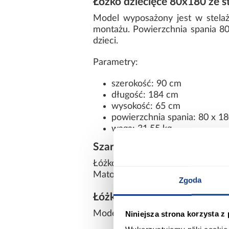
Łóżko dziecięce 80x180 ze 
Model wyposażony jest w stela
montażu. Powierzchnia spania 80x
dzieci.
Parametry:
szerokość: 90 cm
długość: 184 cm
wysokość: 65 cm
powierzchnia spania: 80 x 1
waga: 31,55 kg
Szare łóżko dziecięce Classi
Łóżko wykonane z płyty wiórow
Matowe szare wykończenie nadaje
Zgoda
Łóżko do pokoju dziecka bez
Niniejsza strona korzysta z
Model nie posiada szuflady na po