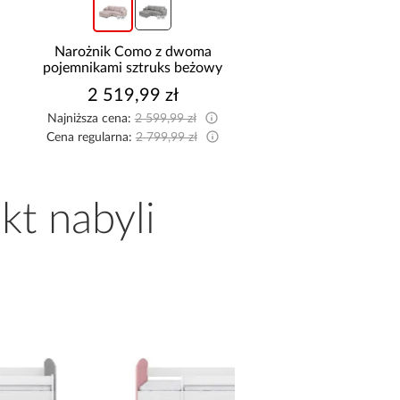
Szafa Palermo 250
Narożnik z dwo
y
kaszmir/lustro
pojemnikami Sereno
1 699,00 zł
2 114,99 z
Najniższa cena:
2 149,9
Cena regularna:
2 349,9
kt nabyli