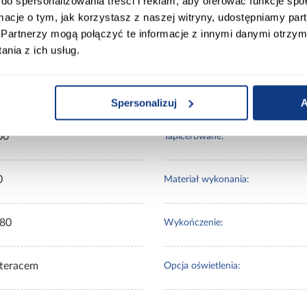
do spersonalizowania treści i reklam, aby oferować funkcje sp
ort
Informacje o produkcie
ormacje o tym, jak korzystasz z naszej witryny, udostępniamy p
Partnerzy mogą połączyć te informacje z innymi danymi otrzym
nia z ich usług.
0
Stelaż w komplecie:
Spersonalizuj
A
00
Tapicerowane:
0
Materiał wykonania:
80
Wykończenie:
teracem
Opcja oświetlenia: