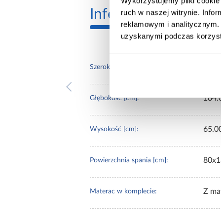
Wykorzystujemy pliki cookie 
Informacje
Transp
ruch w naszej witrynie. Inf
reklamowym i analitycznym. 
uzyskanymi podczas korzysta
90.0
Szerokość [cm]:
184.
Głębokość [cm]:
65.0
Wysokość [cm]:
80x1
Powierzchnia spania [cm]:
Z ma
Materac w komplecie: