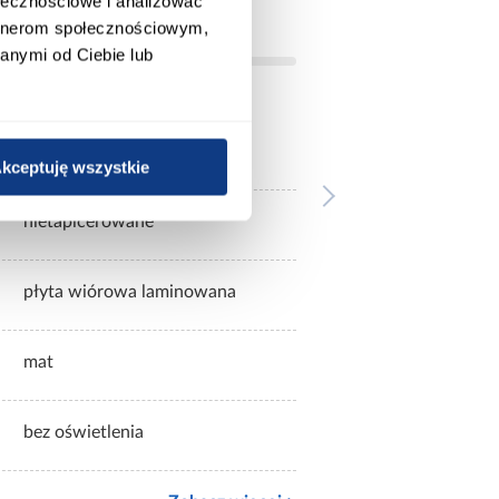
ołecznościowe i analizować
artnerom społecznościowym,
anymi od Ciebie lub
tak
kceptuję wszystkie
nietapicerowane
płyta wiórowa laminowana
mat
bez oświetlenia