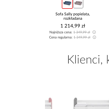
fa Sally popielata,
Kuchnia narożna Stilo
rozkładana
Biały/Artisan 265x300x180
Cm
1 214,99 zł
8 999,10 zł
sza cena:
1 349,99 zł
Najniższa cena:
9 999,00 zł
egularna:
1 349,99 zł
Cena regularna:
9 999,00 zł
Klienci,