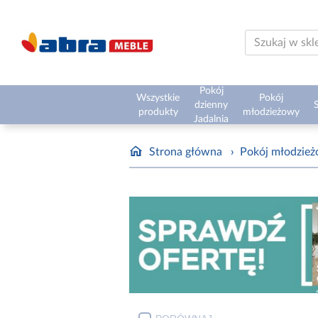
Pokój
Wszystkie
Pokój
dzienny
S
produkty
młodzieżowy
Jadalnia
Strona główna
›
Pokój młodzie