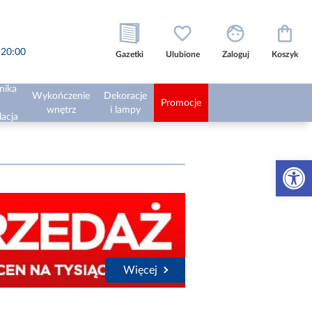
o 20:00
Gazetki
Ulubione
Zaloguj
Koszyk
nika
Wykończenie
Dekoracje
Promocje
wnętrz
i lampy
lacja
Otwórz 
Więcej