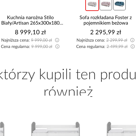
Sofa rozkładana Foster z
Narożnik Como z dwoma
pojemnikiem beżowa
pojemnikami sztruks beżow
2 295,99 zł
2 519,99 zł
Najniższa cena:
2 299,99 zł
Najniższa cena:
2 599,99 zł
Cena regularna:
2 499,99 zł
Cena regularna:
2 799,99 zł
 którzy kupili ten produ
również