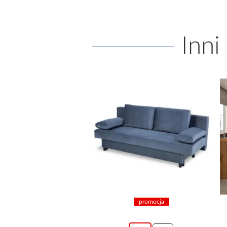
Inni
promocja
promocja