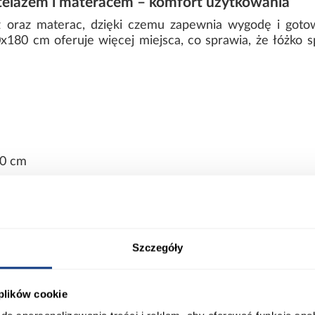
stelażem i materacem – komfort użytkowania
ż oraz materac, dzięki czemu zapewnia wygodę i goto
180 cm oferuje więcej miejsca, co sprawia, że łóżko s
80 cm
c – trwałość i nowoczesny styl
ej laminowanej cechuje się trwałością oraz odporno
 wnętrzu spokojny i uniwersalny charakter.
Szczegóły
 schowka – prosta konstrukcja
 plików cookie
ściel, co pozwala na elastyczne zagospodarowanie przest