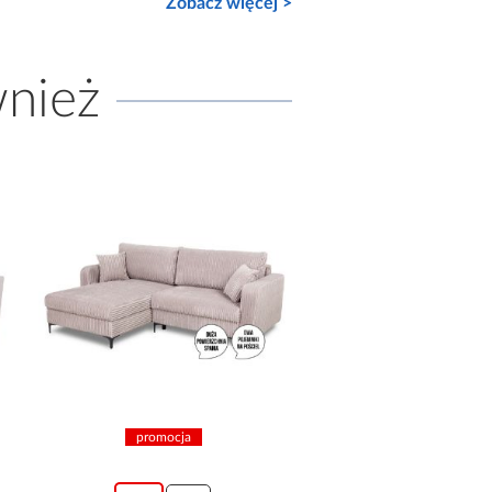
Zobacz więcej >
wnież
promocja