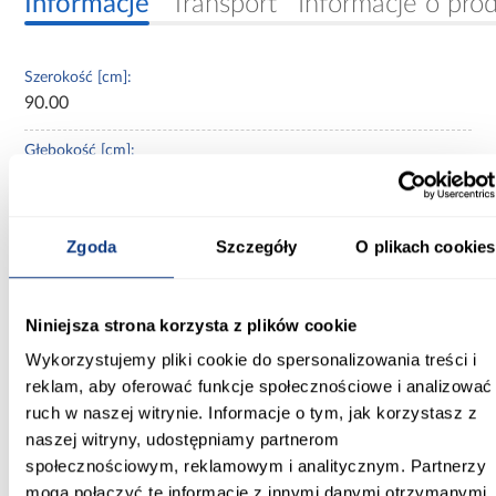
Informacje
Transport
Informacje o pro
Szerokość [cm]:
90.00
Głębokość [cm]:
144.00
Wysokość [cm]:
Zgoda
Szczegóły
O plikach cookies
65.00
Powierzchnia spania [cm]:
80x140
Niniejsza strona korzysta z plików cookie
Wykorzystujemy pliki cookie do spersonalizowania treści i
Materac w komplecie:
reklam, aby oferować funkcje społecznościowe i analizować
Z materacem
ruch w naszej witrynie. Informacje o tym, jak korzystasz z
naszej witryny, udostępniamy partnerom
Stelaż w komplecie:
społecznościowym, reklamowym i analitycznym. Partnerzy
tak
mogą połączyć te informacje z innymi danymi otrzymanymi