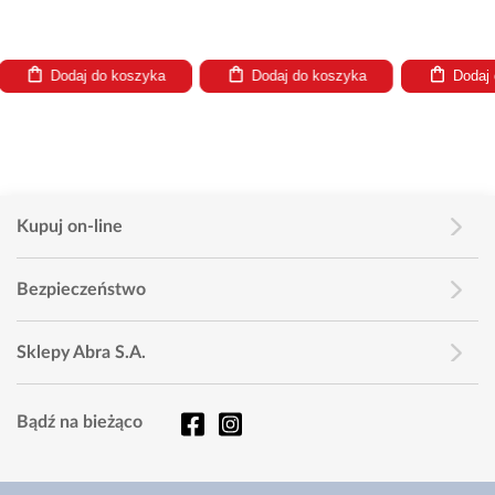
do koszyka
Dodaj do koszyka
Dodaj do koszyka
Kupuj on-line
Bezpieczeństwo
Sklepy Abra S.A.
Bądź na bieżąco