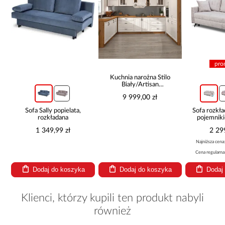
pro
Kuchnia narożna Stilo
Biały/Artisan
265x300x180 Cm
9 999,00 zł
Sofa Sally popielata,
Sofa rozkła
rozkładana
pojemnik
1 349,99 zł
2 29
Najniższa cena
Cena regularna
Dodaj do koszyka
Dodaj do koszyka
Dodaj
Klienci, którzy kupili ten produkt nabyli
również