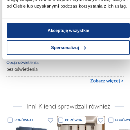
Tapicerowane:
od Ciebie lub uzyskanymi podczas korzystania z ich usług.
nietapicerowane
Materiał wykonania:
Akceptuję wszystkie
płyta wiórowa laminowana
Wykończenie:
Spersonalizuj
mat
Opcja oświetlenia:
bez oświetlenia
Zobacz więcej >
Inni Klienci sprawdzali również
PORÓWNAJ
PORÓWNAJ
PORÓWN