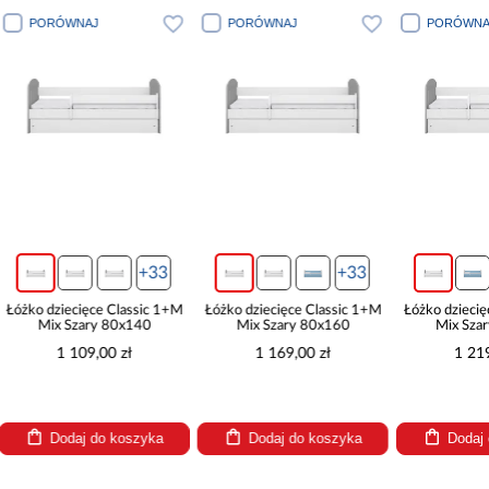
J
PORÓWNAJ
PORÓWNAJ
+33
+33
+33
ce Classic 1+M
Łóżko dziecięce Classic 1+M
Łóżko dziecięce Classic 1+M
ry 80x140
Mix Szary 80x160
Mix Szary 80x180
,00 zł
1 169,00 zł
1 219,00 zł
do koszyka
Dodaj do koszyka
Dodaj do koszyka