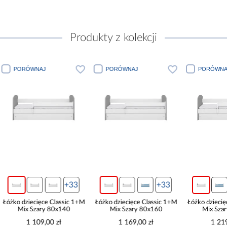
Produkty z kolekcji
J
PORÓWNAJ
PORÓWNAJ
+33
+33
+33
ce Classic 1+M
Łóżko dziecięce Classic 1+M
Łóżko dziecięce Classic 1+M
ry 80x140
Mix Szary 80x160
Mix Szary 80x180
,00 zł
1 169,00 zł
1 219,00 zł