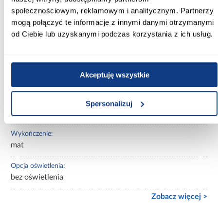
Materac w komplecie:
społecznościowym, reklamowym i analitycznym. Partnerzy
Z materacem
mogą połączyć te informacje z innymi danymi otrzymanymi
od Ciebie lub uzyskanymi podczas korzystania z ich usług.
Stelaż w komplecie:
tak
Tapicerowane:
Akceptuję wszystkie
nietapicerowane
Materiał wykonania:
Spersonalizuj
płyta wiórowa laminowana
Wykończenie:
mat
Opcja oświetlenia:
bez oświetlenia
Zobacz więcej >