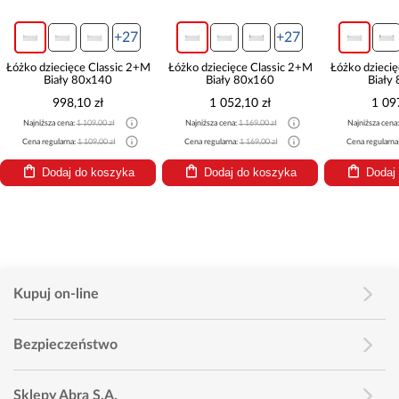
+27
+27
Łóżko dziecięce Classic 2+M
Łóżko dziecięce Classic 2+M
Łóżko dzieci
Biały 80x140
Biały 80x160
Biały
998,10 zł
1 052,10 zł
1 09
Najniższa cena:
1 109,00 zł
Najniższa cena:
1 169,00 zł
Najniższa cena
Cena regularna:
1 109,00 zł
Cena regularna:
1 169,00 zł
Cena regularna
Dodaj do koszyka
Dodaj do koszyka
Dodaj
Kupuj on-line
Bezpieczeństwo
Sklepy Abra S.A.