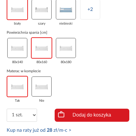
+2
biały
szary
niebieski
Powierzchnia spania [cm]
80x140
80x160
80x180
Materac w komplecie
Tak
Nie
Dodaj do koszyka
Kup na raty już od
28
zł/m-c >