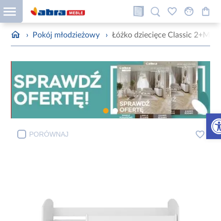
›
Pokój młodzieżowy
›
Łóżko dziecięce Classic 2+M B
Otw
PORÓWNAJ