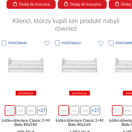
Dodaj do koszyka
Dodaj do koszyka
Dodaj
Klienci, którzy kupili ten produkt nabyli
również
PORÓWNAJ
PORÓWNAJ
PORÓWNA
promocja
promocja
pro
+27
+27
Łóżko dziecięce Classic 2+M
Łóżko dziecięce Classic 2+M
Łóżko dzieci
Biały 80x140
Biały 80x160
Biały