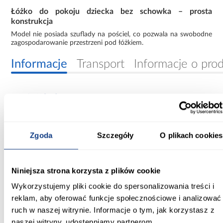
Łóżko do pokoju dziecka bez schowka – prosta
konstrukcja
Model nie posiada szuflady na pościel, co pozwala na swobodne
zagospodarowanie przestrzeni pod łóżkiem.
Informacje
Transport
Informacje o pro
Szerokość [cm]:
90.00
Głębokość [cm]:
Zgoda
Szczegóły
O plikach cookies
164.00
Wysokość [cm]:
Niniejsza strona korzysta z plików cookie
65.00
Wykorzystujemy pliki cookie do spersonalizowania treści i
Powierzchnia spania [cm]:
reklam, aby oferować funkcje społecznościowe i analizować
80x160
ruch w naszej witrynie. Informacje o tym, jak korzystasz z
naszej witryny, udostępniamy partnerom