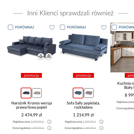
Inni Klienci sprawdzali również
PORÓWNAJ
PORÓWNAJ
PORÓWN
promocja
promocja
pro
Kuchnia n
Biały
265x30
8 99
Najniższa cena
Narożnik Kronos wersja
Sofa Sally popielata,
prawa/lewa popiel
rozkładana
Cena regularna
2 474,99 zł
1 214,99 zł
Najniższa cena:
2 549,99 zł
Najniższa cena:
1 349,99 zł
Cena regularna:
2 749,99 zł
Cena regularna:
1 349,99 zł