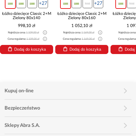
+27
+27
Łóżko dziecięce Classic 2+M
Łóżko dziecięce Classic 2+M
Łóżko dzieci
Zielony 80x140
Zielony 80x160
Zielon
998,10 zł
1 052,10 zł
1 09
Najniższa cena:
1 109,00 zł
Najniższa cena:
1 169,00 zł
Najniższa cena
Cena regularna:
1 109,00 zł
Cena regularna:
1 169,00 zł
Cena regularna
Dodaj do koszyka
Dodaj do koszyka
Dodaj
Kupuj on-line
Bezpieczeństwo
Sklepy Abra S.A.