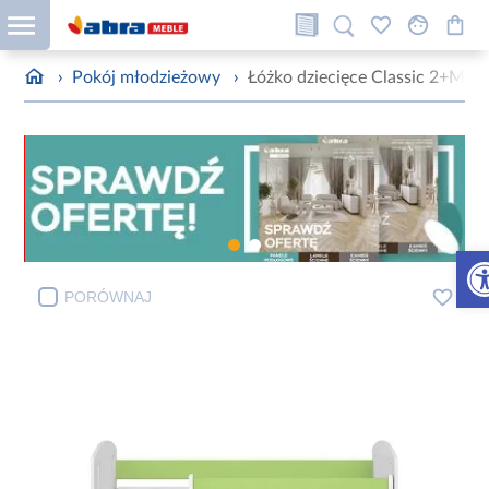
›
Pokój młodzieżowy
›
Łóżko dziecięce Classic 2+M Z
Otw
PORÓWNAJ