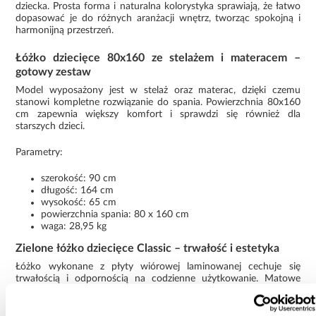
dziecka. Prosta forma i naturalna kolorystyka sprawiają, że łatwo
dopasować je do różnych aranżacji wnętrz, tworząc spokojną i
harmonijną przestrzeń.
Łóżko dziecięce 80x160 ze stelażem i materacem –
gotowy zestaw
Model wyposażony jest w stelaż oraz materac, dzięki czemu
stanowi kompletne rozwiązanie do spania. Powierzchnia 80x160
cm zapewnia większy komfort i sprawdzi się również dla
starszych dzieci.
Parametry:
szerokość: 90 cm
długość: 164 cm
wysokość: 65 cm
powierzchnia spania: 80 x 160 cm
waga: 28,95 kg
Zielone łóżko dziecięce Classic – trwałość i estetyka
Łóżko wykonane z płyty wiórowej laminowanej cechuje się
trwałością i odpornością na codzienne użytkowanie. Matowe
wykończenie w kolorze zielonym nadaje wnętrzu świeży i
naturalny charakter.