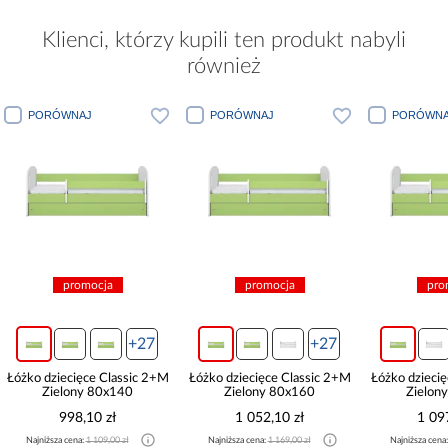
Klienci, którzy kupili ten produkt nabyli
również
PORÓWNAJ
PORÓWNAJ
PORÓWNA
promocja
promocja
prom
+27
+27
Łóżko dziecięce Classic 2+M
Łóżko dziecięce Classic 2+M
Łóżko dziecię
Zielony 80x140
Zielony 80x160
Zielony
998,10 zł
1 052,10 zł
1 097
Najniższa cena:
1 109,00 zł
Najniższa cena:
1 169,00 zł
Najniższa cena:
1