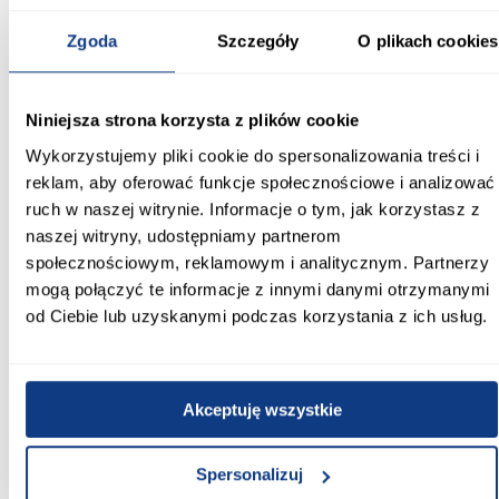
Łóżko do pokoju dziecka bez schowka – prosta
Zgoda
Szczegóły
O plikach cookies
konstrukcja
Model nie posiada szuflady na pościel, co pozwala na elastyczne
zagospodarowanie przestrzeni pod łóżkiem.
Niniejsza strona korzysta z plików cookie
Informacje
Transport
Informacje o pro
Wykorzystujemy pliki cookie do spersonalizowania treści i
reklam, aby oferować funkcje społecznościowe i analizować
ruch w naszej witrynie. Informacje o tym, jak korzystasz z
Szerokość [cm]:
naszej witryny, udostępniamy partnerom
90.00
społecznościowym, reklamowym i analitycznym. Partnerzy
mogą połączyć te informacje z innymi danymi otrzymanymi
Głębokość [cm]:
164.00
od Ciebie lub uzyskanymi podczas korzystania z ich usług.
Wysokość [cm]:
65.00
Akceptuję wszystkie
Powierzchnia spania [cm]:
80x160
Spersonalizuj