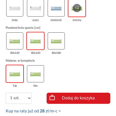
+2
biały
szary
niebieski
zielony
Powierzchnia spania [cm]
80x140
80x160
80x180
Materac w komplecie
Tak
Nie
Dodaj do koszyka
Kup na raty już od
28
zł/m-c >