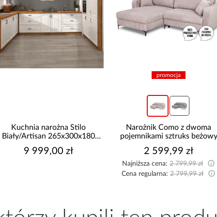
promocja
Kuchnia narożna Stilo
Narożnik Como z dwoma
Biały/Artisan 265x300x180
pojemnikami sztruks beżow
Cm
9 999,00 zł
2 599,99 zł
Najniższa cena:
2 799,99 zł
Cena regularna:
2 799,99 zł