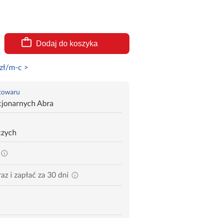
Dodaj do koszyka
zł/m-c >
 towaru
cjonarnych Abra
czych
az i zapłać za 30 dni