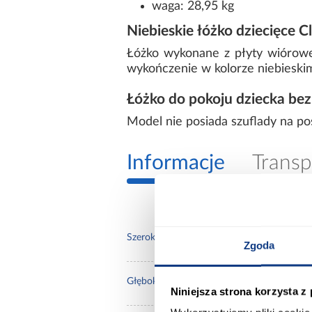
waga: 28,95 kg
Niebieskie łóżko dziecięce C
Łóżko wykonane z płyty wiórowe
wykończenie w kolorze niebieskim
Łóżko do pokoju dziecka bez
Model nie posiada szuflady na p
Informacje
Transp
90.0
Szerokość [cm]:
Zgoda
164.
Głębokość [cm]:
Niniejsza strona korzysta z