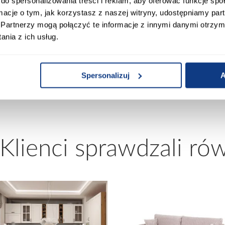
do spersonalizowania treści i reklam, aby oferować funkcje sp
0
Materiał wykonania:
ormacje o tym, jak korzystasz z naszej witryny, udostępniamy p
Partnerzy mogą połączyć te informacje z innymi danymi otrzym
nia z ich usług.
60
Wykończenie:
teracem
Opcja oświetlenia:
Spersonalizuj
A
 Klienci sprawdzali ró