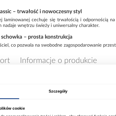
lassic – trwałość i nowoczesny styl
j laminowanej cechuje się trwałością i odpornością n
 nadaje wnętrzu świeży i uniwersalny charakter.
 schowka – prosta konstrukcja
ościel, co pozwala na swobodne zagospodarowanie przest
ort
Informacje o produkcie
0
Stelaż w komplecie:
Szczegóły
00
Tapicerowane:
 plików cookie