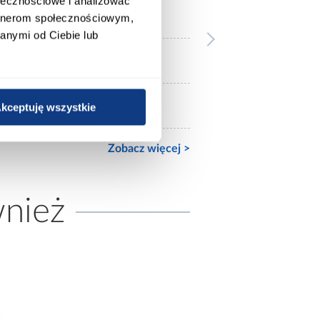
ołecznościowe i analizować
płyta wiórowa laminowana
artnerom społecznościowym,
anymi od Ciebie lub
mat
bez oświetlenia
kceptuję wszystkie
Zobacz więcej >
wnież