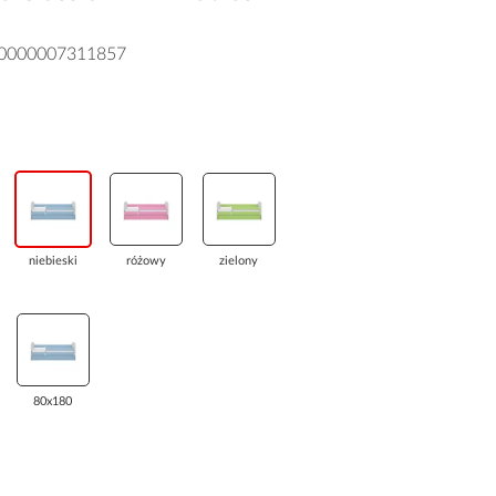
0000007311857
niebieski
różowy
zielony
80x180