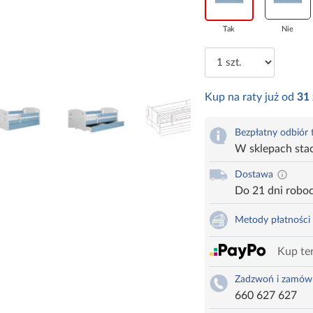
Tak
Nie
Kup na raty już od
31
Bezpłatny odbiór
W sklepach sta
Dostawa
Do 21 dni robo
Metody płatności
Kup ter
Zadzwoń i zamów
660 627 627