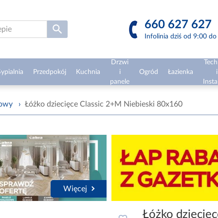
660 627 627
Infolinia dziś od 9:00 d
Drzwi
Tech
ypialnia
Przedpokój
Kuchnia
i
Ogród
Łazienka
i
panele
Insta
żowy
›
Łóżko dziecięce Classic 2+M Niebieski 80x160
Więcej
Łóżko dziecięc