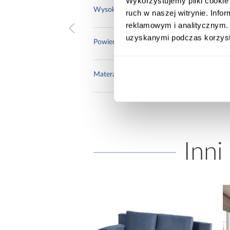
Wykorzystujemy pliki cookie 
65.0
Wysokość [cm]:
ruch w naszej witrynie. Inf
reklamowym i analitycznym. 
uzyskanymi podczas korzysta
80x1
Powierzchnia spania [cm]:
Z ma
Materac w komplecie:
Inni