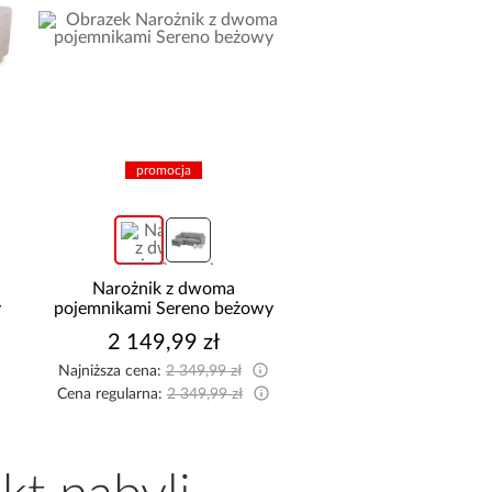
promocja
Narożnik z dwoma
Szafa Palermo 2
y
pojemnikami Sereno beżowy
kaszmir/lustro
2 149,99 zł
1 699,00 z
Najniższa cena:
2 349,99 zł
Cena regularna:
2 349,99 zł