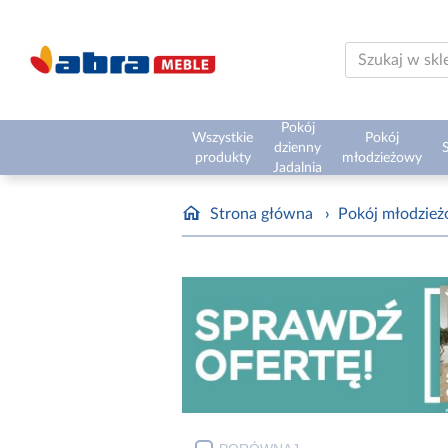
Pokój
Wszystkie
Pokój
dzienny
S
produkty
młodzieżowy
Jadalnia
Strona główna
›
Pokój młodzie