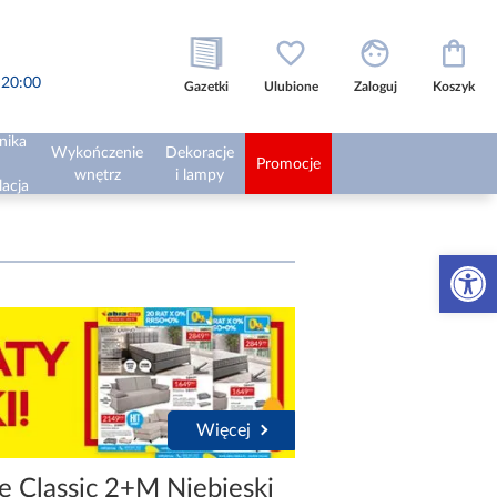
o 20:00
Gazetki
Ulubione
Zaloguj
Koszyk
nika
Wykończenie
Dekoracje
Promocje
wnętrz
i lampy
lacja
Otwórz 
Więcej
e Classic 2+M Niebieski