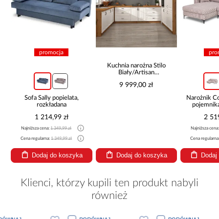
promocja
pro
Kuchnia narożna Stilo
Biały/Artisan
265x300x180 Cm
9 999,00 zł
Sofa Sally popielata,
Narożnik 
rozkładana
pojemnik
be
1 214,99 zł
2 51
Najniższa cena:
1 349,99 zł
Najniższa cena
Cena regularna:
1 349,99 zł
Cena regularna
Dodaj do koszyka
Dodaj do koszyka
Dodaj
Klienci, którzy kupili ten produkt nabyli
również