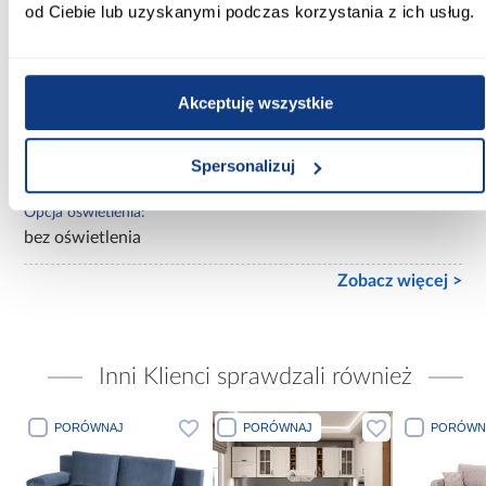
od Ciebie lub uzyskanymi podczas korzystania z ich usług.
nietapicerowane
Materiał wykonania:
płyta wiórowa laminowana
Akceptuję wszystkie
Wykończenie:
Spersonalizuj
mat
Opcja oświetlenia:
bez oświetlenia
Zobacz więcej >
Inni Klienci sprawdzali również
PORÓWNAJ
PORÓWNAJ
PORÓWN