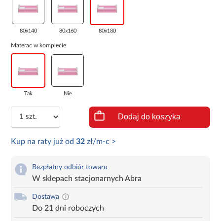
80x140
80x160
80x180
Materac w komplecie
Tak
Nie
Dodaj do koszyka
Kup na raty już od
32
zł/m-c >
Bezpłatny odbiór towaru
W sklepach stacjonarnych Abra
Dostawa
Do 21 dni roboczych