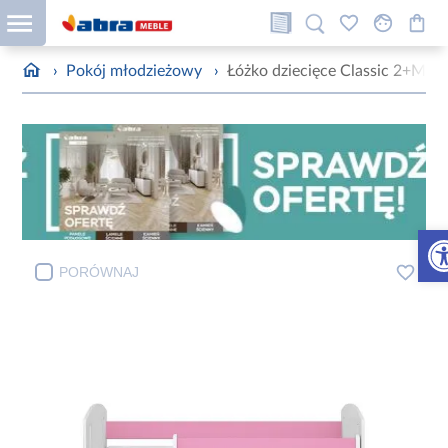
›
Pokój młodzieżowy
›
Łóżko dziecięce Classic 2+M 
Otw
PORÓWNAJ