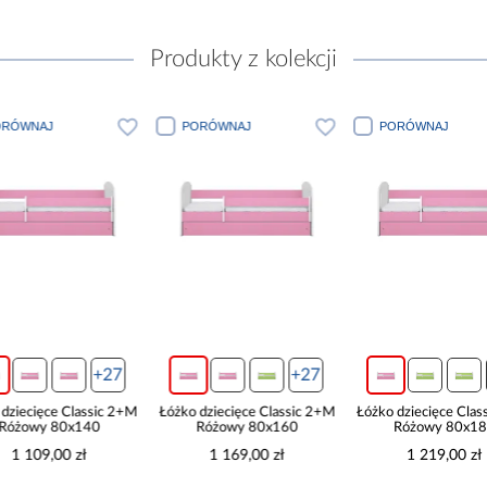
Produkty z kolekcji
J
PORÓWNAJ
PORÓWNAJ
+27
+27
+27
e Classic 2+M
Łóżko dziecięce Classic 2+M
Łóżko dziecięce Classic 2+M
 80x140
Różowy 80x160
Różowy 80x180
00 zł
1 169,00 zł
1 219,00 zł