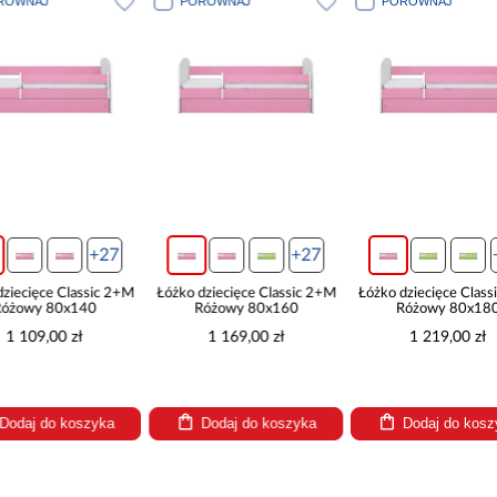
J
PORÓWNAJ
PORÓWNAJ
+27
+27
+27
e Classic 2+M
Łóżko dziecięce Classic 2+M
Łóżko dziecięce Classic 2+M
 80x140
Różowy 80x160
Różowy 80x180
00 zł
1 169,00 zł
1 219,00 zł
do koszyka
Dodaj do koszyka
Dodaj do koszyka