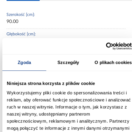
Szerokość [cm]:
90.00
Głębokość [cm]:
184.00
Wysokość [cm]:
65.00
Zgoda
Szczegóły
O plikach cookies
Powierzchnia spania [cm]:
80x180
Niniejsza strona korzysta z plików cookie
Wykorzystujemy pliki cookie do spersonalizowania treści i
Materac w komplecie:
Z materacem
reklam, aby oferować funkcje społecznościowe i analizować
ruch w naszej witrynie. Informacje o tym, jak korzystasz z
Stelaż w komplecie:
naszej witryny, udostępniamy partnerom
tak
społecznościowym, reklamowym i analitycznym. Partnerzy
mogą połączyć te informacje z innymi danymi otrzymanymi
Tapicerowane: