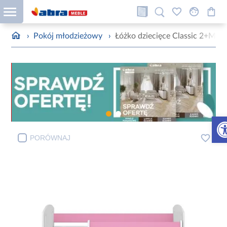
›
Pokój młodzieżowy
›
Łóżko dziecięce Classic 2+M 
Otw
PORÓWNAJ