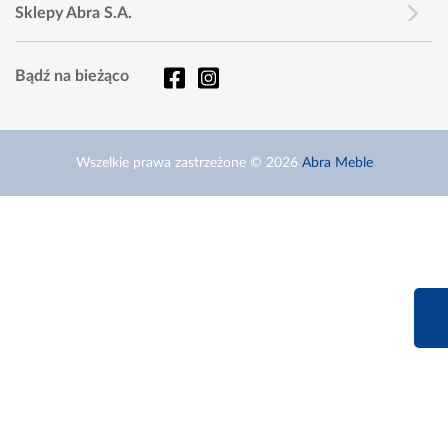
Sklepy Abra S.A.
Bądź na bieżąco
Wszelkie prawa zastrzeżone © 2026
Abra Meble
660 627 6
Infolinia dziś od 9