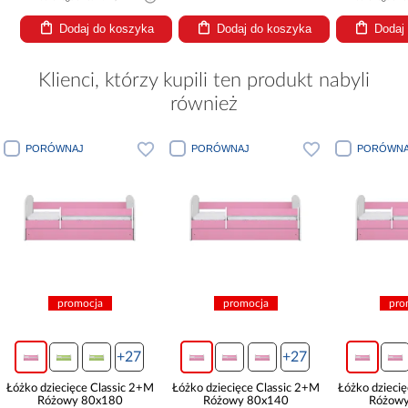
Dodaj do koszyka
Dodaj do koszyka
Dodaj
Klienci, którzy kupili ten produkt nabyli
również
PORÓWNAJ
PORÓWNAJ
ja
promocja
promocja
+27
+27
+27
Classic 2+M
Łóżko dziecięce Classic 2+M
Łóżko dziecięce Classic 2+M
0x180
Różowy 80x140
Różowy 80x160