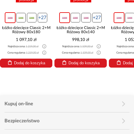
promocja
promocja
promoc
+27
+27
żko dziecięce Classic 2+M
Łóżko dziecięce Classic 2+M
Łóżko dziecięce 
Różowy 80x180
Różowy 80x140
Różowy 8
1 097,10 zł
998,10 zł
1 052,10
Najniższa cena:
1 219,00 zł
Najniższa cena:
1 109,00 zł
Najniższa cena:
1 16
Cena regularna:
1 219,00 zł
Cena regularna:
1 109,00 zł
Cena regularna:
1 16
Dodaj do koszyka
Dodaj do koszyka
Dodaj do
Kupuj on-line
Bezpieczeństwo