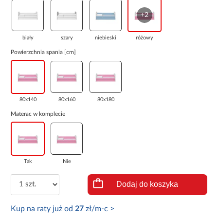
+2
biały
szary
niebieski
różowy
Powierzchnia spania [cm]
80x140
80x160
80x180
Materac w komplecie
Tak
Nie
Dodaj do koszyka
Kup na raty już od
27
zł/m-c >