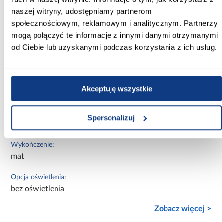
naszej witryny, udostępniamy partnerom
Materac w komplecie:
społecznościowym, reklamowym i analitycznym. Partnerzy
Z materacem
mogą połączyć te informacje z innymi danymi otrzymanymi
od Ciebie lub uzyskanymi podczas korzystania z ich usług.
Stelaż w komplecie:
tak
Tapicerowane:
Akceptuję wszystkie
nietapicerowane
Materiał wykonania:
Spersonalizuj
płyta wiórowa laminowana
Wykończenie:
mat
Opcja oświetlenia:
bez oświetlenia
Zobacz więcej >