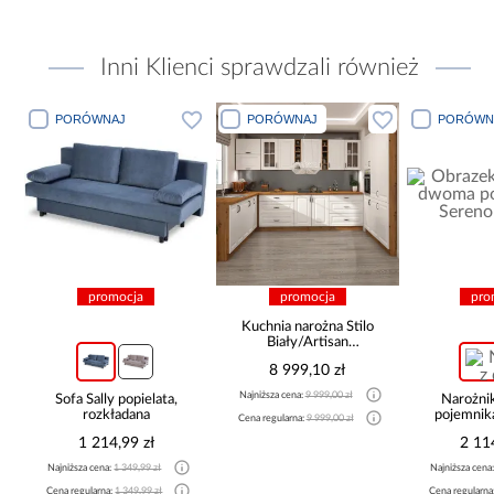
Inni Klienci sprawdzali również
PORÓWNAJ
PORÓWNAJ
PORÓWN
promocja
promocja
pro
Kuchnia narożna Stilo
Biały/Artisan
265x300x180 Cm
8 999,10 zł
Najniższa cena:
9 999,00 zł
Sofa Sally popielata,
Narożni
rozkładana
pojemnik
Cena regularna:
9 999,00 zł
be
1 214,99 zł
2 11
Najniższa cena:
1 349,99 zł
Najniższa cena
Cena regularna:
1 349,99 zł
Cena regularna