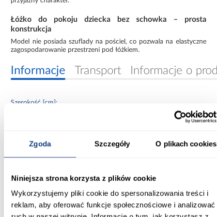
przyjazny charakter.
Łóżko do pokoju dziecka bez schowka – prosta
konstrukcja
Model nie posiada szuflady na pościel, co pozwala na elastyczne
zagospodarowanie przestrzeni pod łóżkiem.
Informacje
Transport
Informacje o pro
Szerokość [cm]:
90.00
Głębokość [cm]:
Zgoda
Szczegóły
O plikach cookies
144.00
Wysokość [cm]:
Niniejsza strona korzysta z plików cookie
65.00
Wykorzystujemy pliki cookie do spersonalizowania treści i
Powierzchnia spania [cm]:
reklam, aby oferować funkcje społecznościowe i analizować
80x140
ruch w naszej witrynie. Informacje o tym, jak korzystasz z