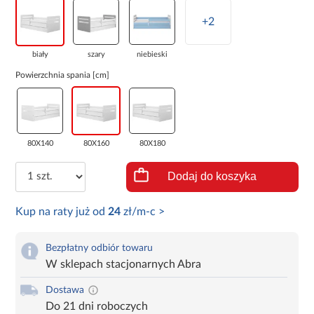
+2
biały
szary
niebieski
Powierzchnia spania [cm]
80X140
80X160
80X180
Dodaj do koszyka
Kup na raty już od
24
zł/m-c >
Bezpłatny odbiór towaru
W sklepach stacjonarnych Abra
Dostawa
Do 21 dni roboczych