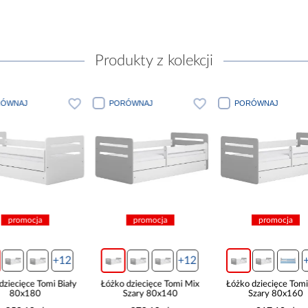
Produkty z kolekcji
PORÓWNAJ
PORÓWNAJ
PORÓWNA
promocja
promocja
pro
+12
+12
Łóżko dziecięce Tomi Mix
Łóżko dziecięce Tomi Mix
Łóżko dziec
Szary 80x140
Szary 80x160
Szary