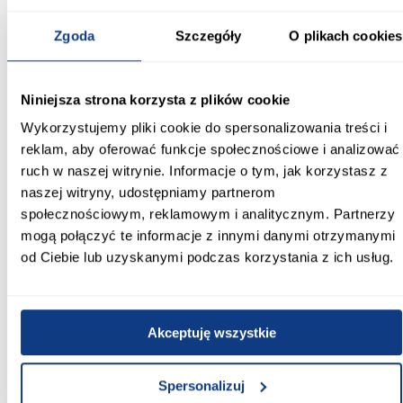
Informacje
Transport
Informacje o pro
Zgoda
Szczegóły
O plikach cookies
Szerokość [cm]:
90.00
Niniejsza strona korzysta z plików cookie
Wykorzystujemy pliki cookie do spersonalizowania treści i
Głębokość [cm]:
reklam, aby oferować funkcje społecznościowe i analizować
164.00
ruch w naszej witrynie. Informacje o tym, jak korzystasz z
naszej witryny, udostępniamy partnerom
Wysokość [cm]:
społecznościowym, reklamowym i analitycznym. Partnerzy
65.00
mogą połączyć te informacje z innymi danymi otrzymanymi
Powierzchnia spania [cm]:
od Ciebie lub uzyskanymi podczas korzystania z ich usług.
80x160
Materac w komplecie:
Akceptuję wszystkie
Bez materaca
Stelaż w komplecie:
Spersonalizuj
tak