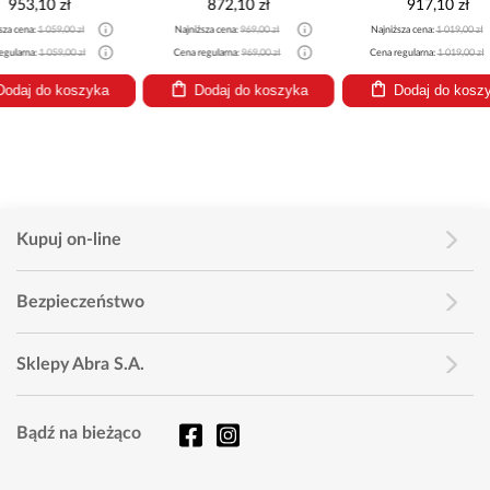
872,10 zł
917,10 zł
953
Najniższa cena:
969,00 zł
Najniższa cena:
1 019,00 zł
Najniższa cena
Cena regularna:
969,00 zł
Cena regularna:
1 019,00 zł
Cena regularna
Dodaj do koszyka
Dodaj do koszyka
Dodaj
Kupuj on-line
Bezpieczeństwo
Sklepy Abra S.A.
Bądź na bieżąco