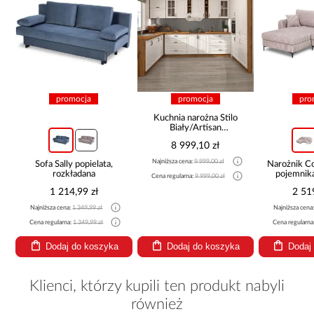
promocja
promocja
pro
Kuchnia narożna Stilo
Biały/Artisan
265x300x180 Cm
8 999,10 zł
Najniższa cena:
9 999,00 zł
Sofa Sally popielata,
Narożnik 
rozkładana
pojemnik
Cena regularna:
9 999,00 zł
be
1 214,99 zł
2 51
Najniższa cena:
1 349,99 zł
Najniższa cena
Cena regularna:
1 349,99 zł
Cena regularna
Dodaj do koszyka
Dodaj do koszyka
Dodaj
Klienci, którzy kupili ten produkt nabyli
również