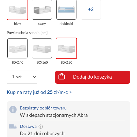
+2
biały
szary
niebieski
Powierzchnia spania [cm]
80X140
80X160
80X180
Dodaj do koszyka
Kup na raty już od
25
zł/m-c >
Bezpłatny odbiór towaru
W sklepach stacjonarnych Abra
Dostawa
Do 21 dni roboczych