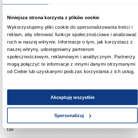
Informacje
Transport
Informacje o pro
Niniejsza strona korzysta z plików cookie
Szerokość [cm]:
Wykorzystujemy pliki cookie do spersonalizowania treści i
90.00
reklam, aby oferować funkcje społecznościowe i analizować
Głębokość [cm]:
ruch w naszej witrynie. Informacje o tym, jak korzystasz z
184.00
naszej witryny, udostępniamy partnerom
społecznościowym, reklamowym i analitycznym. Partnerzy
Wysokość [cm]:
mogą połączyć te informacje z innymi danymi otrzymanymi
65.00
od Ciebie lub uzyskanymi podczas korzystania z ich usług.
Powierzchnia spania [cm]:
80x180
Akceptuję wszystkie
Materac w komplecie:
Bez materaca
Spersonalizuj
Stelaż w komplecie:
tak