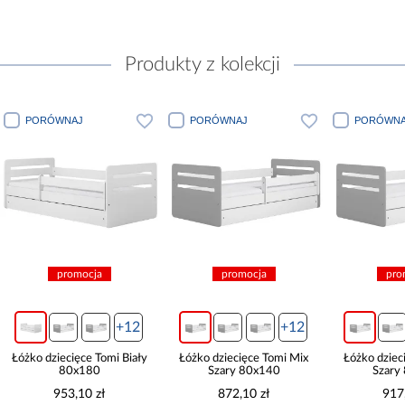
Produkty z kolekcji
ORÓWNAJ
PORÓWNAJ
PORÓWNAJ
promocja
promocja
promocja
+12
+12
o dziecięce Tomi Biały
Łóżko dziecięce Tomi Mix
Łóżko dziecięce To
80x180
Szary 80x140
Szary 80x16
953,10 zł
872,10 zł
917,10 zł