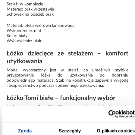
Stelaż: w komplecie
Materac: brak w zestawie
Schowek na pościel: brak
Materiał: płyta wiórowa laminowana
Wykończenie: mat
Kolor: biały
Wybarwienie: białe
Łóżko dziecięce ze stelażem – komfort
użytkowania
Model wyposażony jest w stelaż, co umożliwia szybkie
przygotowanie łóżka do użytkowania po dobraniu
odpowiedniego materaca. Stabilna konstrukcja zapewnia wygodę
i bezpieczeństwo podczas codziennego użytkowania.
Łóżko Tomi białe – funkcjonalny wybór
Łóżko dziecięce Tomi 80x180 to połączenie prostoty, trwałości i
wygody. Większa powierzchnia spania oraz solidne wykonanie
sprawiają, że jest to praktyczne rozwiązanie do codziennego
użytkowania.
Zgoda
Szczegóły
O plikach cookies