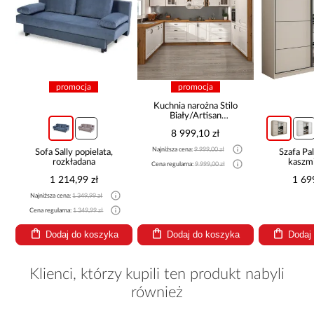
promocja
promocja
Kuchnia narożna Stilo
Biały/Artisan
265x300x180 Cm
8 999,10 zł
Najniższa cena:
9 999,00 zł
Sofa Sally popielata,
Szafa P
rozkładana
kaszmi
Cena regularna:
9 999,00 zł
1 214,99 zł
1 69
Najniższa cena:
1 349,99 zł
Cena regularna:
1 349,99 zł
Dodaj do koszyka
Dodaj do koszyka
Dodaj
Klienci, którzy kupili ten produkt nabyli
również