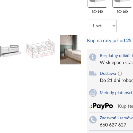
80X140
80X160
Kup na raty już od
25
Bezpłatny odbiór
W sklepach sta
Dostawa
Do 21 dni robo
Metody płatności
Kup ter
Zadzwoń i zamów
660 627 627