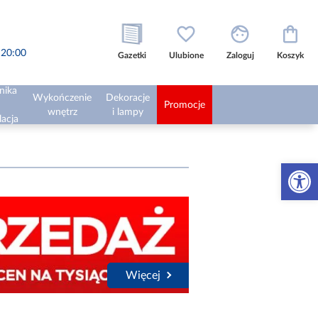
o 20:00
Gazetki
Ulubione
Zaloguj
Koszyk
nika
Wykończenie
Dekoracje
Promocje
wnętrz
i lampy
lacja
Otwórz 
Więcej