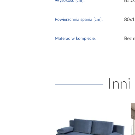
65.0
Wysokość [cm]:
80x1
Powierzchnia spania [cm]:
Bez 
Materac w komplecie:
Inni