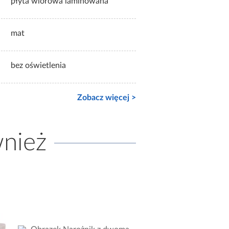
płyta wiórowa laminowana
mat
bez oświetlenia
Zobacz więcej >
wnież