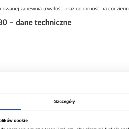
minowanej zapewnia trwałość oraz odporność na codzienn
0 – dane techniczne
ana
Szczegóły
 plików cookie
elażem – komfort i wygoda