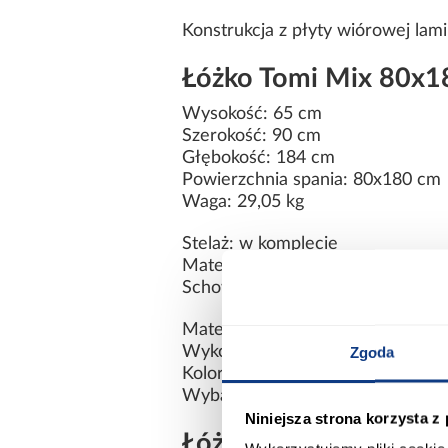
Konstrukcja z płyty wiórowej la
Łóżko Tomi Mix 80x18
Wysokość: 65 cm
Szerokość: 90 cm
Głębokość: 184 cm
Powierzchnia spania: 80x180 cm
Waga: 29,05 kg
Stelaż: w komplecie
Materac: brak w zestawie
Schowek na pościel: brak
Materiał: płyta wiórowa laminow
Wykończenie: mat
Zgoda
Kolor: szary
Wybarwienie: szare
Niniejsza strona korzysta z
Łóżko dziecięce ze st