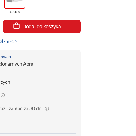
80X180
Dodaj do koszyka
zł/m-c >
 towaru
cjonarnych Abra
czych
az i zapłać za 30 dni