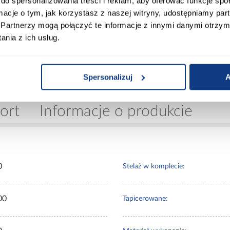
do spersonalizowania treści i reklam, aby oferować funkcje sp
ormacje o tym, jak korzystasz z naszej witryny, udostępniamy p
, co pozwala na szybkie przygotowanie łóżka do użytko
Partnerzy mogą połączyć te informacje z innymi danymi otrzym
zapewnia bezpieczeństwo i wygodę w codziennym użytkow
nia z ich usług.
– praktyczne rozwiązanie
to połączenie funkcjonalności, trwałości i prostego des
Spersonalizuj
A
, że jest to wygodne rozwiązanie do codziennego użytkow
ort
Informacje o produkcie
0
Stelaż w komplecie:
00
Tapicerowane: