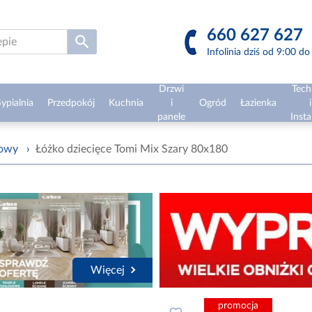
660 627 627
Infolinia dziś od 9:00 d
Drzwi
Tech
ypialnia
Przedpokój
Kuchnia
i
Ogród
Łazienka
i
panele
Insta
żowy
›
Łóżko dziecięce Tomi Mix Szary 80x180
Więcej
promocja