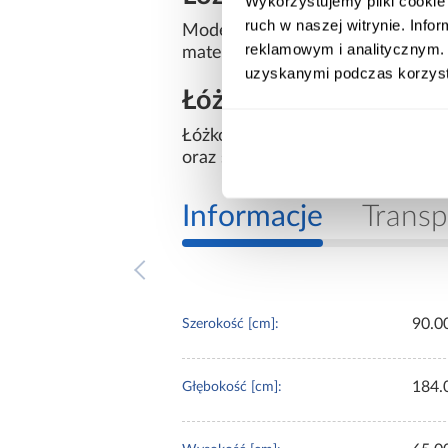
Wykorzystujemy pliki cookie 
ruch w naszej witrynie. Inf
Model wyposażony jest w stelaż
reklamowym i analitycznym. 
materaca. Stabilna konstrukcja 
uzyskanymi podczas korzysta
Łóżko Tomi Mix szare 
Łóżko dziecięce Tomi Mix 80x180 
oraz solidne wykonanie sprawiają
Informacje
Transp
90.0
Szerokość [cm]:
184.
Głębokość [cm]: