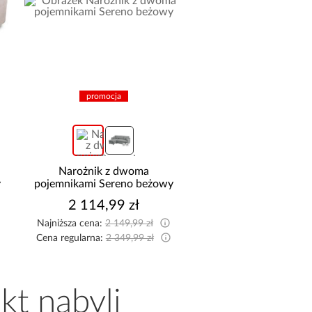
promocja
Narożnik z dwoma
Szafa Palermo 2
y
pojemnikami Sereno beżowy
kaszmir/lustro
2 114,99 zł
1 699,00 z
Najniższa cena:
2 149,99 zł
Cena regularna:
2 349,99 zł
kt nabyli