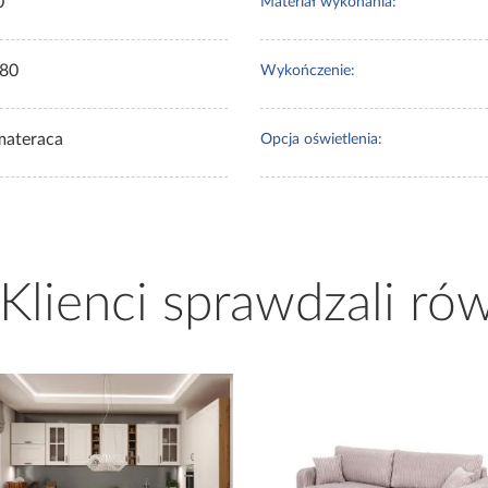
0
Materiał wykonania:
80
Wykończenie:
materaca
Opcja oświetlenia:
 Klienci sprawdzali ró