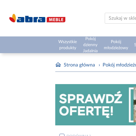
Pokój
Wszystkie
Pokój
dzienny
S
produkty
młodzieżowy
Jadalnia
Strona główna
›
Pokój młodzie