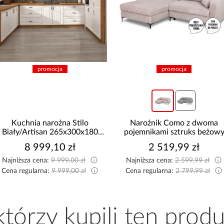
promocja
promocja
Kuchnia narożna Stilo
Narożnik Como z dwoma
Biały/Artisan 265x300x180
pojemnikami sztruks beżow
Cm
8 999,10 zł
2 519,99 zł
Najniższa cena:
9 999,00 zł
Najniższa cena:
2 599,99 zł
Cena regularna:
9 999,00 zł
Cena regularna:
2 799,99 zł
 którzy kupili ten produ