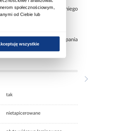
ołecznościowe i analizować
artnerom społecznościowym,
wania po dobraniu odpowiedniego
anymi od Ciebie lub
aniu.
ignu. Większa powierzchnia spania
kceptuję wszystkie
ania.
tak
nietapicerowane