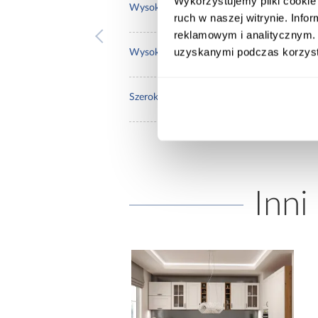
Wykorzystujemy pliki cookie 
115.
Wysokość [cm]:
ruch w naszej witrynie. Inf
reklamowym i analitycznym. 
uzyskanymi podczas korzysta
67.0
Wysokość do siedziska [cm]:
120.
Szerokość pow. spania [cm]:
Inni