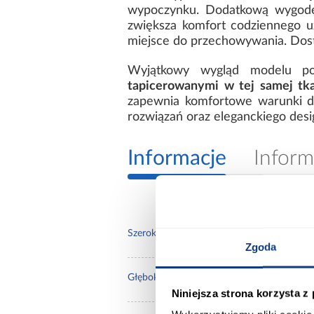
wypoczynku. Dodatkową wygod
zwiększa komfort codziennego 
miejsce do przechowywania. Dos
Wyjątkowy wygląd modelu po
tapicerowanymi w tej samej tka
zapewnia komfortowe warunki do 
rozwiązań oraz eleganckiego desig
Informacje
Inform
125.
Szerokość [cm]:
Zgoda
206.
Głębokość [cm]:
Niniejsza strona korzysta z