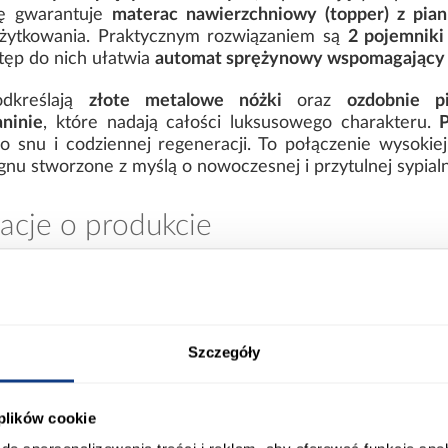
ę gwarantuje
materac nawierzchniowy (topper) z pia
użytkowania. Praktycznym rozwiązaniem są
2 pojemniki
tęp do nich ułatwia
automat sprężynowy wspomagający 
dkreślają
złote metalowe nóżki
oraz
ozdobnie p
ninie
, które nadają całości luksusowego charakteru.
snu i codziennej regeneracji. To połączenie wysokiej
nu stworzone z myślą o nowoczesnej i przytulnej sypialn
acje o produkcie
00
Długość pow. spania [cm]:
Szczegóły
00
Powierzchnia spania [cm]:
 plików cookie