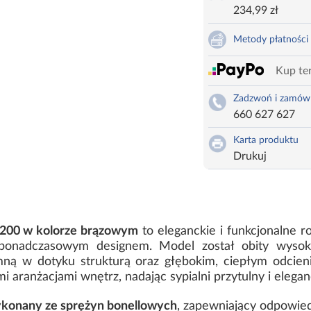
234,99 zł
Metody płatności
Kup ter
Zadzwoń i zamów
660 627 627
Karta produktu
Drukuj
x200 w kolorze brązowym
to eleganckie i funkcjonalne ro
ponadczasowym designem. Model został obity wysoki
mną w dotyku strukturą oraz głębokim, ciepłym odcien
 aranżacjami wnętrz, nadając sypialni przytulny i elegan
konany ze sprężyn bonellowych
, zapewniający odpowied