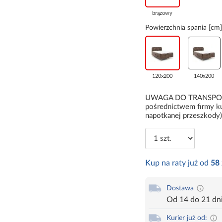
brązowy
Powierzchnia spania [cm]
120x200
140x200
UWAGA DO TRANSPORTU:
pośrednictwem firmy ku
napotkanej przeszkody)
Kup na raty już od
58
Dostawa
Od 14 do 21 dn
Kurier już od: