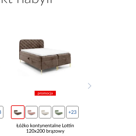
promocja
promocja
3
+23
Łóżko kontynentalne Lottin
Łóżko kontynentalne
140x200 jasny brązowy
140x200 granat