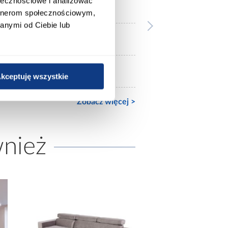
ołecznościowe i analizować
Z materacem
artnerom społecznościowym,
anymi od Ciebie lub
120x200
Ze stelażem
kceptuję wszystkie
Zobacz więcej >
wnież