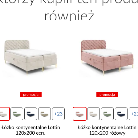
również
promocja
promocja
+23
+2
Łóżko kontynentalne Lottin
Łóżko kontynentalne Lottin
120x200 różowy
120x200 brązowy