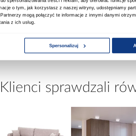
do spersonalizowania treści i reklam, aby oferować funkcje sp
00
Materac w komplecie:
ormacje o tym, jak korzystasz z naszej witryny, udostępniamy p
Partnerzy mogą połączyć te informacje z innymi danymi otrzym
nia z ich usług.
0
Rozmiar materaca [cm]:
00
Stelaż w komplecie:
Spersonalizuj
A
 Klienci sprawdzali ró