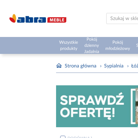
Pokój
Wszystkie
Pokój
dzienny
S
produkty
młodzieżowy
Jadalnia
Strona główna
›
Sypialnia
›
Łóż