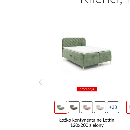
promocja
promocja
+23
+23
kontynentalne Lottin
Łóżko kontynentalne Lottin
120x200 zielony
120x200 ecru