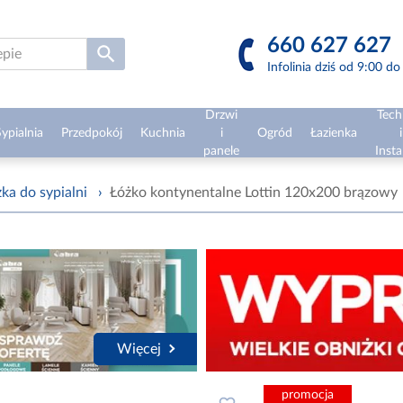
660 627 627
Infolinia dziś od 9:00 d
Drzwi
Tech
ypialnia
Przedpokój
Kuchnia
i
Ogród
Łazienka
i
panele
Insta
ka do sypialni
›
Łóżko kontynentalne Lottin 120x200 brązowy
Więcej
promocja