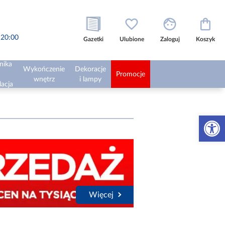
o 20:00
Gazetki
Ulubione
Zaloguj
Koszyk
nika
Wykończenie
Dekoracje
Promocje
wnętrz
i lampy
lacja
Otwórz 
Więcej