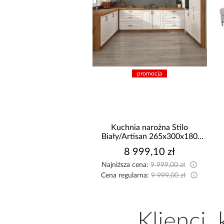
promocja
promocja
Kuchnia narożna Stilo
Narożnik Como z dwo
Biały/Artisan 265x300x180
pojemnikami sztruks be
Cm
8 999,10 zł
2 519,99 zł
Najniższa cena:
9 999,00 zł
Najniższa cena:
2 599,99 zł
Cena regularna:
9 999,00 zł
Cena regularna:
2 799,99 zł
Klienci,