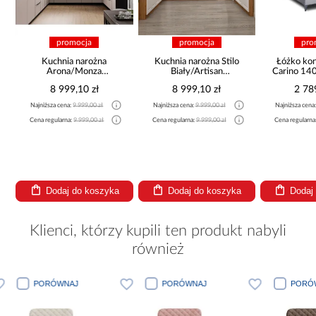
promocja
promocja
pro
a
Kuchnia narożna
Kuchnia narożna Stilo
Łóżko ko
Arona/Monza
Biały/Artisan
Carino 14
375x325x225
265x300x180 Cm
8 999,10 zł
8 999,10 zł
2 78
Najniższa cena:
9 999,00 zł
Najniższa cena:
9 999,00 zł
Najniższa cena
Cena regularna:
9 999,00 zł
Cena regularna:
9 999,00 zł
Cena regularna
Dodaj do koszyka
Dodaj do koszyka
Dodaj
Klienci, którzy kupili ten produkt nabyli
również
PORÓWNAJ
PORÓWNAJ
PORÓWNA