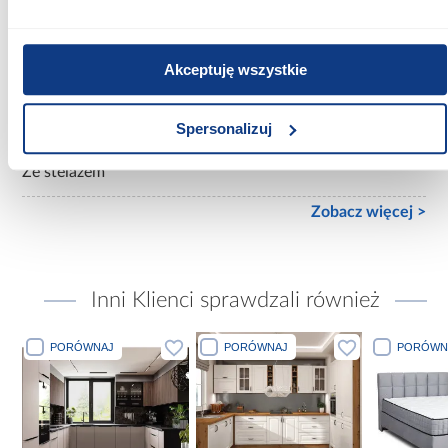
Materac w komplecie:
Z materacem
Akceptuję wszystkie
Rozmiar materaca [cm]:
200x200
Spersonalizuj
Stelaż w komplecie:
Ze stelażem
Zobacz więcej >
Inni Klienci sprawdzali również
PORÓWNAJ
PORÓWNAJ
PORÓWN