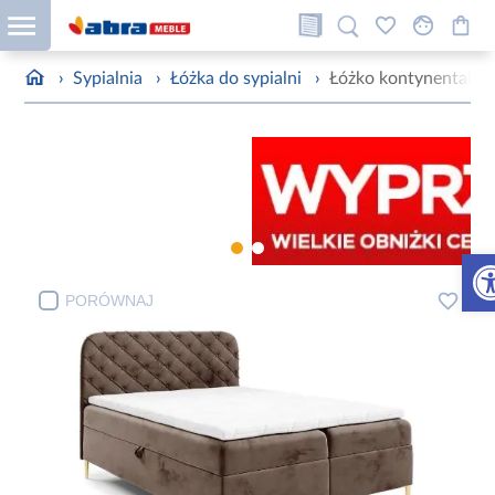
›
Sypialnia
›
Łóżka do sypialni
›
Łóżko kontynentalne
Otw
PORÓWNAJ