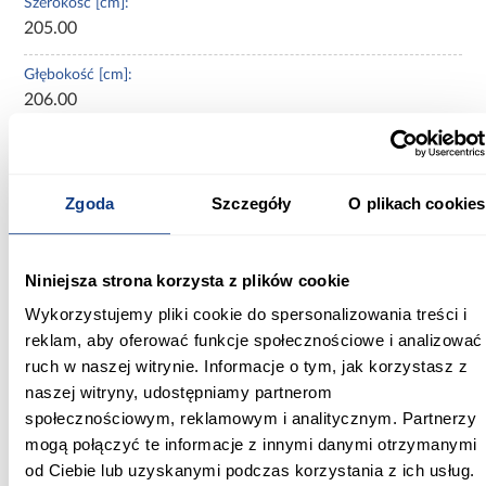
Szerokość [cm]:
205.00
Głębokość [cm]:
206.00
Wysokość [cm]:
115.00
Zgoda
Szczegóły
O plikach cookies
Wysokość do siedziska [cm]:
67.00
Niniejsza strona korzysta z plików cookie
Szerokość pow. spania [cm]:
Wykorzystujemy pliki cookie do spersonalizowania treści i
200.00
reklam, aby oferować funkcje społecznościowe i analizować
Długość pow. spania [cm]:
ruch w naszej witrynie. Informacje o tym, jak korzystasz z
200.00
naszej witryny, udostępniamy partnerom
społecznościowym, reklamowym i analitycznym. Partnerzy
Powierzchnia spania [cm]:
mogą połączyć te informacje z innymi danymi otrzymanymi
200x200
od Ciebie lub uzyskanymi podczas korzystania z ich usług.