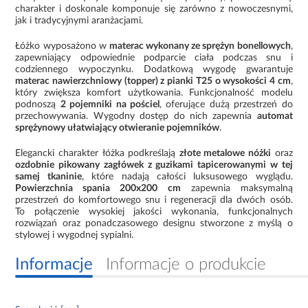
charakter i doskonale komponuje się zarówno z nowoczesnymi,
jak i tradycyjnymi aranżacjami.
Łóżko wyposażono w
materac wykonany ze sprężyn bonellowych
,
zapewniający odpowiednie podparcie ciała podczas snu i
codziennego wypoczynku. Dodatkową wygodę gwarantuje
materac nawierzchniowy (topper) z pianki T25 o wysokości 4 cm
,
który zwiększa komfort użytkowania. Funkcjonalność modelu
podnoszą
2 pojemniki na pościel
, oferujące dużą przestrzeń do
przechowywania. Wygodny dostęp do nich zapewnia
automat
sprężynowy ułatwiający otwieranie pojemników
.
Elegancki charakter łóżka podkreślają
złote metalowe nóżki
oraz
ozdobnie pikowany zagłówek z guzikami tapicerowanymi w tej
samej tkaninie
, które nadają całości luksusowego wyglądu.
Powierzchnia spania 200x200 cm
zapewnia maksymalną
przestrzeń do komfortowego snu i regeneracji dla dwóch osób.
To połączenie wysokiej jakości wykonania, funkcjonalnych
rozwiązań oraz ponadczasowego designu stworzone z myślą o
stylowej i wygodnej sypialni.
Informacje
Informacje o produkcie