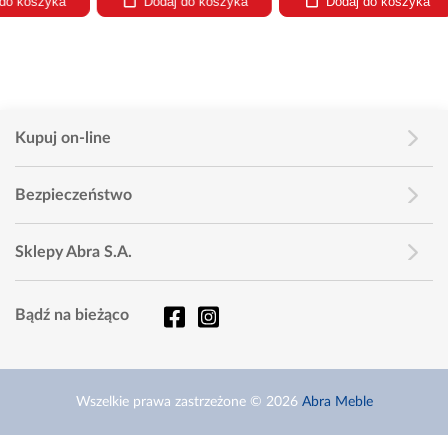
Dodaj do koszyka
Dodaj do koszyka
Dodaj
Kupuj on-line
Bezpieczeństwo
Sklepy Abra S.A.
Bądź na bieżąco
Wszelkie prawa zastrzeżone © 2026
Abra Meble