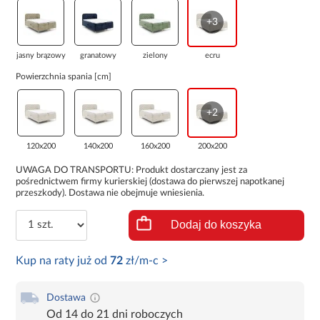
+3
jasny brązowy
granatowy
zielony
ecru
Powierzchnia spania [cm]
+2
120x200
140x200
160x200
200x200
UWAGA DO TRANSPORTU: Produkt dostarczany jest za
pośrednictwem firmy kurierskiej (dostawa do pierwszej napotkanej
przeszkody). Dostawa nie obejmuje wniesienia.
Dodaj do koszyka
Kup na raty już od
72
zł/m-c >
Dostawa
Od 14 do 21 dni roboczych