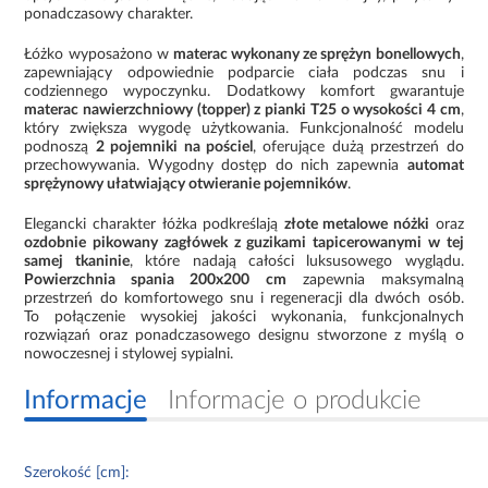
ponadczasowy charakter.
Łóżko wyposażono w
materac wykonany ze sprężyn bonellowych
,
zapewniający odpowiednie podparcie ciała podczas snu i
codziennego wypoczynku. Dodatkowy komfort gwarantuje
materac nawierzchniowy (topper) z pianki T25 o wysokości 4 cm
,
który zwiększa wygodę użytkowania. Funkcjonalność modelu
podnoszą
2 pojemniki na pościel
, oferujące dużą przestrzeń do
przechowywania. Wygodny dostęp do nich zapewnia
automat
sprężynowy ułatwiający otwieranie pojemników
.
Elegancki charakter łóżka podkreślają
złote metalowe nóżki
oraz
ozdobnie pikowany zagłówek z guzikami tapicerowanymi w tej
samej tkaninie
, które nadają całości luksusowego wyglądu.
Powierzchnia spania 200x200 cm
zapewnia maksymalną
przestrzeń do komfortowego snu i regeneracji dla dwóch osób.
To połączenie wysokiej jakości wykonania, funkcjonalnych
rozwiązań oraz ponadczasowego designu stworzone z myślą o
nowoczesnej i stylowej sypialni.
Informacje
Informacje o produkcie
Szerokość [cm]: