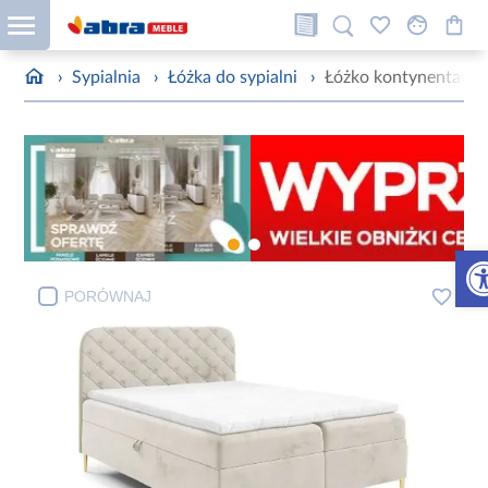
›
Sypialnia
›
Łóżka do sypialni
›
Łóżko kontynentalne 
Otw
PORÓWNAJ