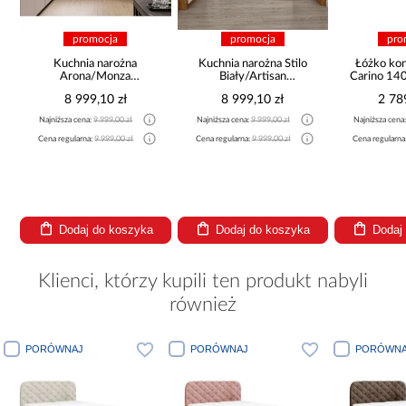
promocja
promocja
pro
a
Kuchnia narożna
Kuchnia narożna Stilo
Łóżko ko
Arona/Monza
Biały/Artisan
Carino 14
375x325x225
265x300x180 Cm
8 999,10 zł
8 999,10 zł
2 78
Najniższa cena:
9 999,00 zł
Najniższa cena:
9 999,00 zł
Najniższa cena
Cena regularna:
9 999,00 zł
Cena regularna:
9 999,00 zł
Cena regularna
Dodaj do koszyka
Dodaj do koszyka
Dodaj
Klienci, którzy kupili ten produkt nabyli
również
PORÓWNAJ
PORÓWNAJ
PORÓWNA