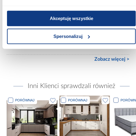
Z materacem
Akceptuję wszystkie
Rozmiar materaca [cm]:
200x200
Spersonalizuj
Stelaż w komplecie:
Ze stelażem
Zobacz więcej >
Inni Klienci sprawdzali również
PORÓWNAJ
PORÓWNAJ
PORÓWN