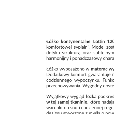
Łóżko kontynentalne Lottin 12
komfortowej sypialni. Model zost
dotyku strukturą oraz subtelnym
harmonijny i ponadczasowy chara
Łóżko wyposażono w
materac wy
Dodatkowy komfort gwarantuje
codziennego wypoczynku. Funk
przechowywania. Wygodny dost
Wyjątkowy wygląd łóżka podkreś
w tej samej tkaninie
, które nadaj
warunki do snu i codziennej rege
designu stworzone z myślą o nowoc