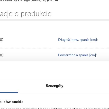
acje o produkcie
00
Długość pow. spania [cm]:
00
Powierzchnia spania [cm]:
00
Materac w komplecie:
Szczegóły
0
Rozmiar materaca [cm]:
00
 plików cookie
Stelaż w komplecie: