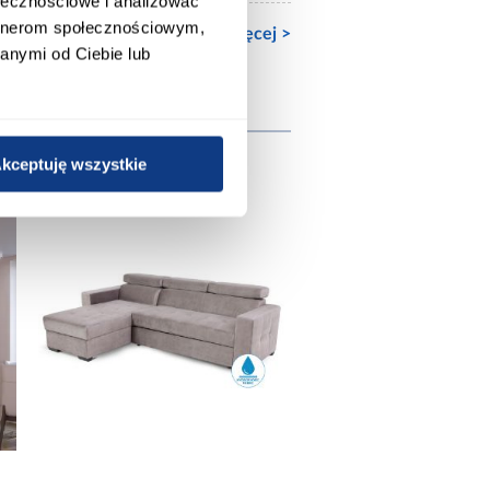
ołecznościowe i analizować
artnerom społecznościowym,
Zobacz więcej >
anymi od Ciebie lub
wnież
kceptuję wszystkie
promocja
promocj