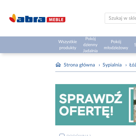
Pokój
Wszystkie
Pokój
dzienny
S
produkty
młodzieżowy
Jadalnia
Strona główna
›
Sypialnia
›
Łóż