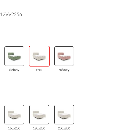
12VV2256
zielony
ecru
różowy
160x200
180x200
200x200