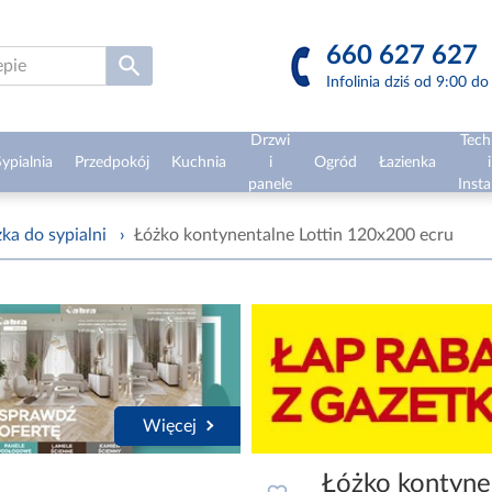
660 627 627
Infolinia dziś od 9:00 d
Drzwi
Tech
ypialnia
Przedpokój
Kuchnia
i
Ogród
Łazienka
i
panele
Insta
ka do sypialni
›
Łóżko kontynentalne Lottin 120x200 ecru
Więcej
Łóżko kontyne