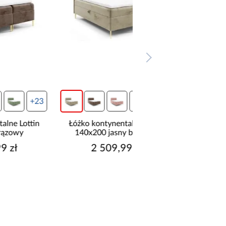
3
+23
Łóżko kontynentalne Lottin
Łóżko kontynentalne
140x200 jasny brązowy
140x200 granat
2 509,99 zł
2 509,99 z