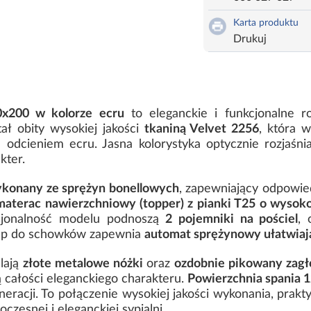
Karta produktu
Drukuj
0x200 w kolorze ecru
to eleganckie i funkcjonalne r
ał obity wysokiej jakości
tkaniną Velvet 2256
, która 
 odcieniem ecru. Jasna kolorystyka optycznie rozjaśni
kter.
konany ze sprężyn bonellowych
, zapewniający odpowie
materac nawierzchniowy (topper) z pianki T25 o wysok
cjonalność modelu podnoszą
2 pojemniki na pościel
, 
ęp do schowków zapewnia
automat sprężynowy ułatwiają
lają
złote metalowe nóżki
oraz
ozdobnie pikowany zagł
ą całości eleganckiego charakteru.
Powierzchnia spania 
neracji. To połączenie wysokiej jakości wykonania, prak
zesnej i eleganckiej sypialni.