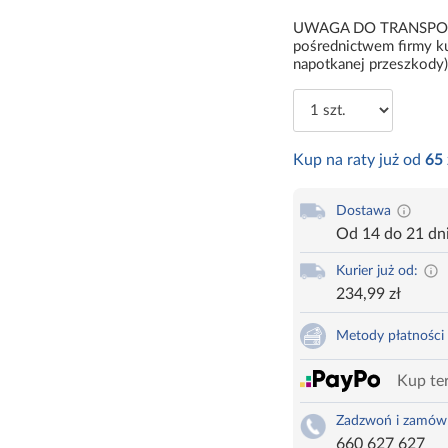
UWAGA DO TRANSPORTU:
pośrednictwem firmy ku
napotkanej przeszkody)
Kup na raty już od
65
Dostawa
Od 14 do 21 dn
Kurier już od:
234,99 zł
Metody płatności
Kup ter
Zadzwoń i zamów
660 627 627