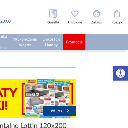
o 20:00
Gazetki
Ulubione
Zaloguj
Koszyk
nika
Wykończenie
Dekoracje
Promocje
wnętrz
i lampy
lacja
Otwórz 
Więcej
ntalne Lottin 120x200