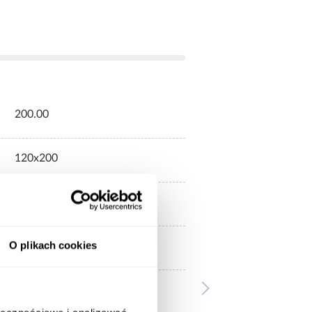
200.00
120x200
Z materacem
O plikach cookies
120x200
Ze stelażem