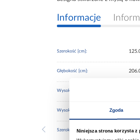
Informacje
Inform
125.
Szerokość [cm]:
206.
Głębokość [cm]:
115.
Wysokość [cm]:
Zgoda
67.0
Wysokość do siedziska [cm]:
120.
Niniejsza strona korzysta z
Szerokość pow. spania [cm]: