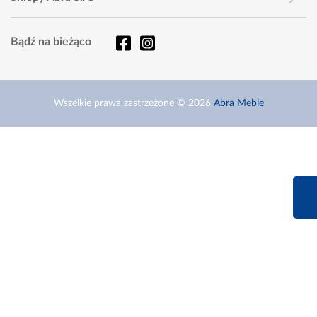
Bądź na bieżąco
Wszelkie prawa zastrzeżone © 2026
Abra Meble
660 627 6
Infolinia dziś od 9