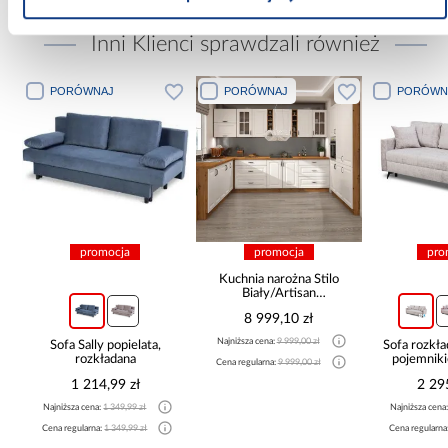
Inni Klienci sprawdzali również
PORÓWNAJ
PORÓWNAJ
PORÓWN
promocja
promocja
pro
Kuchnia narożna Stilo
Biały/Artisan
265x300x180 Cm
8 999,10 zł
Najniższa cena:
9 999,00 zł
Sofa Sally popielata,
Sofa rozkła
rozkładana
pojemnik
Cena regularna:
9 999,00 zł
1 214,99 zł
2 29
Najniższa cena:
1 349,99 zł
Najniższa cena
Cena regularna:
1 349,99 zł
Cena regularna