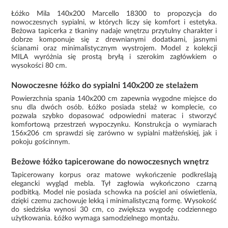
Łóżko Mila 140x200 Marcello 18300 to propozycja do
nowoczesnych sypialni, w których liczy się komfort i estetyka.
Beżowa tapicerka z tkaniny nadaje wnętrzu przytulny charakter i
dobrze komponuje się z drewnianymi dodatkami, jasnymi
ścianami oraz minimalistycznym wystrojem. Model z kolekcji
MILA wyróżnia się prostą bryłą i szerokim zagłówkiem o
wysokości 80 cm.
Nowoczesne łóżko do sypialni 140x200 ze stelażem
Powierzchnia spania 140x200 cm zapewnia wygodne miejsce do
snu dla dwóch osób. Łóżko posiada stelaż w komplecie, co
pozwala szybko dopasować odpowiedni materac i stworzyć
komfortową przestrzeń wypoczynku. Konstrukcja o wymiarach
156x206 cm sprawdzi się zarówno w sypialni małżeńskiej, jak i
pokoju gościnnym.
Beżowe łóżko tapicerowane do nowoczesnych wnętrz
Tapicerowany korpus oraz matowe wykończenie podkreślają
elegancki wygląd mebla. Tył zagłowia wykończono czarną
podbitką. Model nie posiada schowka na pościel ani oświetlenia,
dzięki czemu zachowuje lekką i minimalistyczną formę. Wysokość
do siedziska wynosi 30 cm, co zwiększa wygodę codziennego
użytkowania. Łóżko wymaga samodzielnego montażu.