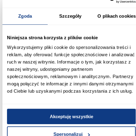
Powierzchnia spania [cm]:
140x200
Zgoda
Szczegóły
O plikach cookies
Materac w komplecie:
Bez materaca
Niniejsza strona korzysta z plików cookie
Rozmiar materaca [cm]:
Wykorzystujemy pliki cookie do spersonalizowania treści i
140x200
reklam, aby oferować funkcje społecznościowe i analizować
ruch w naszej witrynie. Informacje o tym, jak korzystasz z
Stelaż w komplecie:
naszej witryny, udostępniamy partnerom
tak
społecznościowym, reklamowym i analitycznym. Partnerzy
mogą połączyć te informacje z innymi danymi otrzymanymi
Wymiar stelaża:
140x200
od Ciebie lub uzyskanymi podczas korzystania z ich usług.
Tył zagłowia:
podbitka czarna
Akceptuję wszystkie
Zobacz więcej >
Spersonalizuj