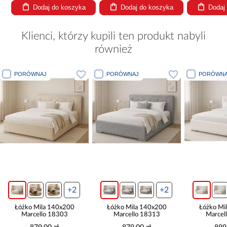
Dodaj do koszyka
Dodaj do koszyka
Dodaj
Klienci, którzy kupili ten produkt nabyli
również
PORÓWNAJ
PORÓWNAJ
PORÓWNA
+2
+2
Łóżko Mila 140x200
Łóżko Mila 140x200
Łóżko Mi
Marcello 18303
Marcello 18313
Marcel