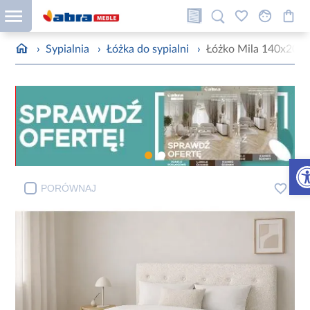
›
Sypialnia
›
Łóżka do sypialni
›
Łóżko Mila 140x200 
Otw
PORÓWNAJ