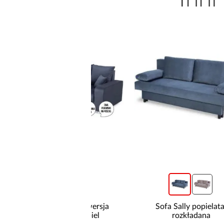
promocja
żnik Kronos wersja
Sofa Sally popielata,
rawa/lewa popiel
rozkładana