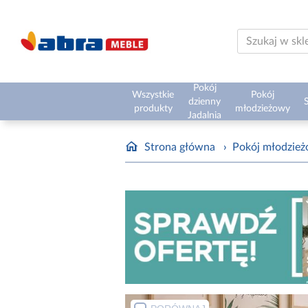
Pokój
Wszystkie
Pokój
dzienny
S
produkty
młodzieżowy
Jadalnia
Strona główna
›
Pokój młodzie