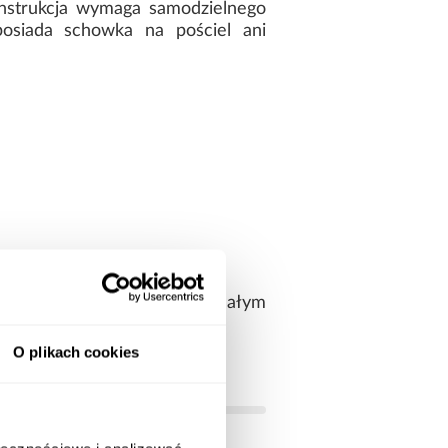
onstrukcja wymaga samodzielnego
posiada schowka na pościel ani
 model Mila będzie doskonałym
O plikach cookies