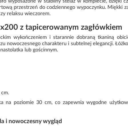
ało wyposażone w stabilny stelaż w komplecie, dzięki 
tową przestrzeń do codziennego wypoczynku. Miękki 
i czy relaksu wieczorem.
x200 z tapicerowanym zagłówkiem
nckim wykończeniem i starannie dobraną tkaniną obic
u nowoczesnego charakteru i subtelnej elegancji. Łóżk
u nastolatka lub gościnnym.
 cm.
ska na poziomie 30 cm, co zapewnia wygodne użytkowa
da i nowoczesny wygląd