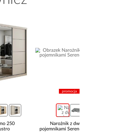
promocja
promocja
Narożnik z dwoma
Narożnik Como z 
pojemnikami Sereno beżowy
pojemnikami sztruks