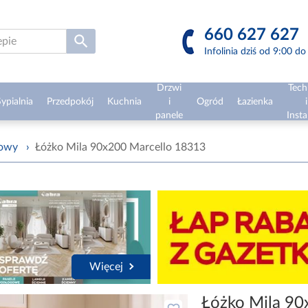
660 627 627
Infolinia dziś od 9:00 d
Drzwi
Tech
ypialnia
Przedpokój
Kuchnia
i
Ogród
Łazienka
i
panele
Insta
żowy
›
Łóżko Mila 90x200 Marcello 18313
Więcej
Łóżko Mila 90