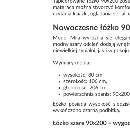
Tapicerowane łóżko 90x200 zost
materaca można stworzyć komfor
czytania książki, oglądania serial
Nowoczesne łóżko 90
Model Mila wyróżnia się elega
modny szary odcień dodają wnętrz
niewielkiej sypialni, jak i w pokoj
Wymiary mebla:
wysokość: 80 cm,
szerokość: 106 cm,
głębokość: 206 cm,
powierzchnia spania: 90x200
Łóżko posiada wysokość siedzi
wykończono czarną podbitką.
Łóżko szare 90x200 – wygo