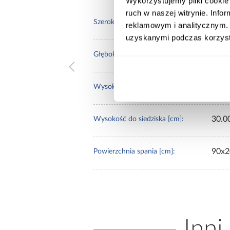
Wykorzystujemy pliki cookie 
ruch w naszej witrynie. Inf
106.
Szerokość [cm]:
reklamowym i analitycznym. 
uzyskanymi podczas korzysta
206.
Głębokość [cm]:
80.0
Wysokość [cm]:
30.0
Wysokość do siedziska [cm]:
90x2
Powierzchnia spania [cm]:
Inni