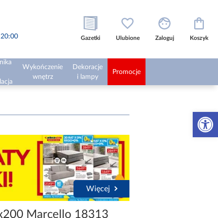
o 20:00
Gazetki
Ulubione
Zaloguj
Koszyk
nika
Wykończenie
Dekoracje
Promocje
wnętrz
i lampy
lacja
Otwórz 
Więcej
x200 Marcello 18313