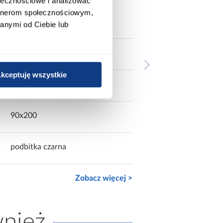
ołecznościowe i analizować
artnerom społecznościowym,
Bez materaca
anymi od Ciebie lub
90x200
kceptuję wszystkie
tak
90x200
podbitka czarna
Zobacz więcej >
wnież