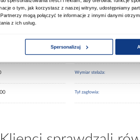
do spersonalizowania treści i reklam, aby oferować funkcje sp
ormacje o tym, jak korzystasz z naszej witryny, udostępniamy p
00
Materac w komplecie:
Partnerzy mogą połączyć te informacje z innymi danymi otrzym
nia z ich usług.
00
Rozmiar materaca [cm]:
Spersonalizuj
A
0
Stelaż w komplecie:
0
Wymiar stelaża:
00
Tył zagłowia:
 Klienci sprawdzali ró