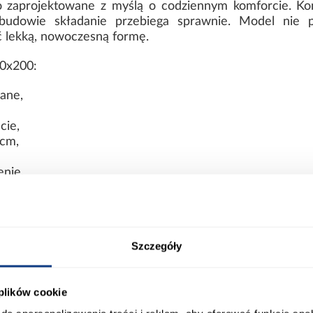
o zaprojektowane z myślą o codziennym komforcie. K
j budowie składanie przebiega sprawnie. Model nie 
ć lekką, nowoczesną formę.
90x200:
ane,
cie,
 cm,
nie,
alni i pokoju młodzieżowego.
które łączy wygodę użytkowania z modnym wyglądem,
rza.
Szczegóły
ort
Informacje o produkcie
 plików cookie