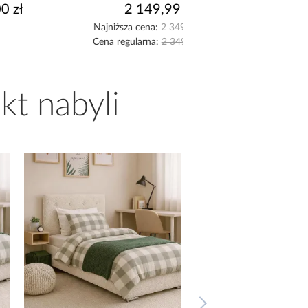
2 149,99 zł
2 599,99 z
Najniższa cena:
2 349,99 zł
Najniższa cena:
2 799,9
Cena regularna:
2 349,99 zł
Cena regularna:
2 799,9
kt nabyli