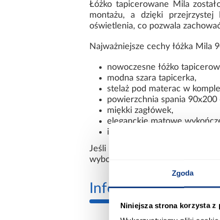
Łóżko tapicerowane Mila został
montażu, a dzięki przejrzyste
oświetlenia, co pozwala zachowa
Najważniejsze cechy łóżka Mila 
nowoczesne łóżko tapicerow
modna szara tapicerka,
stelaż pod materac w komple
powierzchnia spania 90x200
miękki zagłówek,
eleganckie matowe wykończe
idealne do nowoczesnej sypi
Jeśli szukasz łóżka 90x200, 
wyborem do nowoczesnego wnęt
Zgoda
Informacje
Transp
Niniejsza strona korzysta z