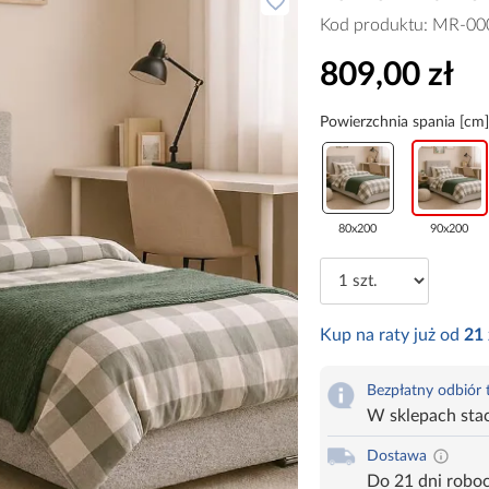
Kod produktu:
MR-00
809,00 zł
Powierzchnia spania [cm]
80x200
90x200
Kup na raty już od
21
Bezpłatny odbiór
W sklepach sta
Dostawa
Do 21 dni robo