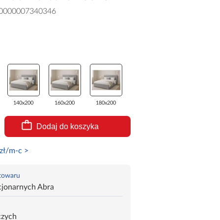
0000007340346
140x200
160x200
180x200
Dodaj do koszyka
zł/m-c >
 towaru
cjonarnych Abra
czych