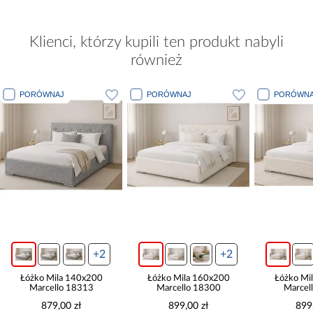
Klienci, którzy kupili ten produkt nabyli
również
PORÓWNAJ
PORÓWNAJ
PORÓWNA
+2
+2
Łóżko Mila 140x200
Łóżko Mila 160x200
Łóżko Mi
Marcello 18313
Marcello 18300
Marcel
879,00 zł
899,00 zł
899