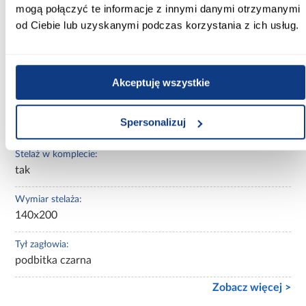
mogą połączyć te informacje z innymi danymi otrzymanymi
Powierzchnia spania [cm]:
od Ciebie lub uzyskanymi podczas korzystania z ich usług.
140x200
Materac w komplecie:
Bez materaca
Akceptuję wszystkie
Rozmiar materaca [cm]:
Spersonalizuj
140x200
Stelaż w komplecie:
tak
Wymiar stelaża:
140x200
Tył zagłowia:
podbitka czarna
Zobacz więcej >