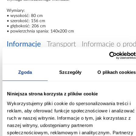
Wymiary:
• wysokość: 80 cm
• szerokość: 156 cm
• głębokość: 206 cm
• powierzchnia spania: 140x200 cm
Informacje
Transport
Informacje o pro
Szerokość [cm]:
156.00
Zgoda
Szczegóły
O plikach cookies
Głębokość [cm]:
206.00
Niniejsza strona korzysta z plików cookie
Wykorzystujemy pliki cookie do spersonalizowania treści i
Wysokość [cm]:
reklam, aby oferować funkcje społecznościowe i analizować
80.00
ruch w naszej witrynie. Informacje o tym, jak korzystasz z
Wysokość do siedziska [cm]:
naszej witryny, udostępniamy partnerom
30.00
społecznościowym, reklamowym i analitycznym. Partnerzy