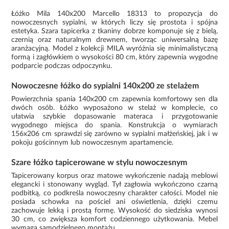
Łóżko Mila 140x200 Marcello 18313 to propozycja do
nowoczesnych sypialni, w których liczy się prostota i spójna
estetyka. Szara tapicerka z tkaniny dobrze komponuje się z bielą,
czernią oraz naturalnym drewnem, tworząc uniwersalną bazę
aranżacyjną. Model z kolekcji MILA wyróżnia się minimalistyczną
formą i zagłówkiem o wysokości 80 cm, który zapewnia wygodne
podparcie podczas odpoczynku.
Nowoczesne łóżko do sypialni 140x200 ze stelażem
Powierzchnia spania 140x200 cm zapewnia komfortowy sen dla
dwóch osób. Łóżko wyposażono w stelaż w komplecie, co
ułatwia szybkie dopasowanie materaca i przygotowanie
wygodnego miejsca do spania. Konstrukcja o wymiarach
156x206 cm sprawdzi się zarówno w sypialni małżeńskiej, jak i w
pokoju gościnnym lub nowoczesnym apartamencie.
Szare łóżko tapicerowane w stylu nowoczesnym
Tapicerowany korpus oraz matowe wykończenie nadają meblowi
elegancki i stonowany wygląd. Tył zagłowia wykończono czarną
podbitką, co podkreśla nowoczesny charakter całości. Model nie
posiada schowka na pościel ani oświetlenia, dzięki czemu
zachowuje lekką i prostą formę. Wysokość do siedziska wynosi
30 cm, co zwiększa komfort codziennego użytkowania. Mebel
wymaga samodzielnego montażu.