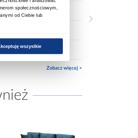
ołecznościowe i analizować
artnerom społecznościowym,
Bez materaca
anymi od Ciebie lub
140x200
kceptuję wszystkie
Ze stelażem
Zobacz więcej >
wnież