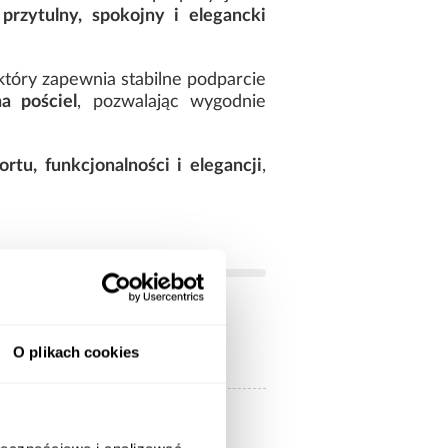
u
przytulny, spokojny i elegancki
 który zapewnia stabilne podparcie
a pościel
, pozwalając wygodnie
rtu, funkcjonalności i elegancji
,
O plikach cookies
200.00
140x200