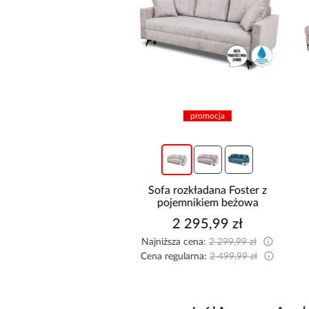
promocja
promocja
hnia narożna Stilo
Sofa rozkładana Foster z
/Artisan 265x300x180
pojemnikiem beżowa
Cm
8 999,10 zł
2 295,99 zł
sza cena:
9 999,00 zł
Najniższa cena:
2 299,99 zł
egularna:
9 999,00 zł
Cena regularna:
2 499,99 zł