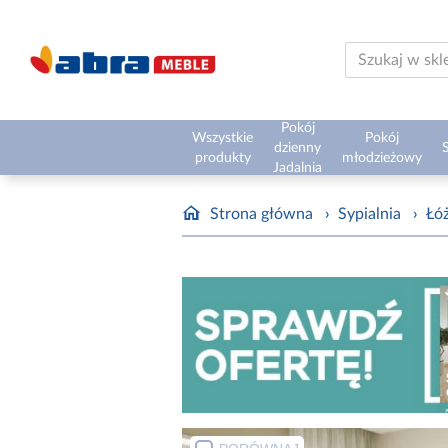
Pokój
Wszystkie
Pokój
dzienny
S
produkty
młodzieżowy
Jadalnia
Strona główna
›
Sypialnia
›
Łóż