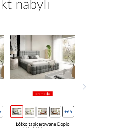
kt nabyli
promocja
promocja
6
+66
Łóżko tapicerowane Dopio
Łóżko tapicerowane