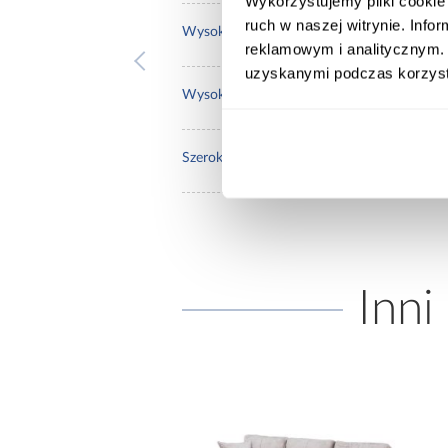
Wykorzystujemy pliki cookie 
ruch w naszej witrynie. Inf
106.
Wysokość [cm]:
reklamowym i analitycznym. 
uzyskanymi podczas korzysta
32.0
Wysokość do siedziska [cm]:
140.
Szerokość pow. spania [cm]:
Inni