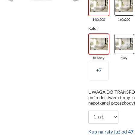
140x200
160x200
Kolor
beżowy
biały
+7
UWAGA DO TRANSPORTU:
pośrednictwem firmy ku
napotkanej przeszkody)
Kup na raty już od
47