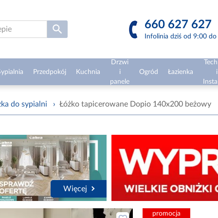
660 627 627
Infolinia dziś od 9:00 d
Drzwi
Tech
ypialnia
Przedpokój
Kuchnia
i
Ogród
Łazienka
i
panele
Insta
ka do sypialni
›
Łóżko tapicerowane Dopio 140x200 beżowy
Więcej
promocja