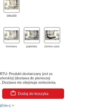
180x200
kremowy
popielaty
ciemny szary
 Produkt dostarczany jest za
rierskiej (dostawa do pierwszej
. Dostawa nie obejmuje wniesienia.
Dodaj do koszyka
zł/m-c >