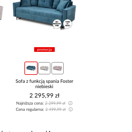
promocja
promocja
Sofa z funkcją spania Foster
Narożnik z dwo
niebieski
pojemnikami Sereno
2 295,99 zł
2 114,99 z
Najniższa cena:
2 299,99 zł
Najniższa cena:
2 149,9
Cena regularna:
2 499,99 zł
Cena regularna:
2 349,9