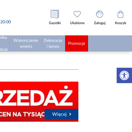
o 20:00
Gazetki
Ulubione
Zaloguj
Koszyk
nika
Wykończenie
Dekoracje
Promocje
wnętrz
i lampy
lacja
Otwórz 
Więcej