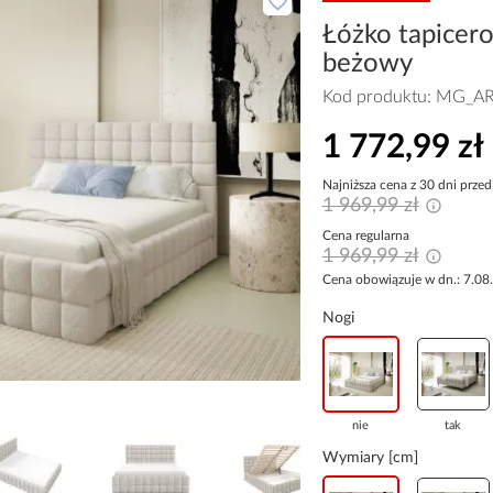
Łóżko tapice
beżowy
Kod produktu:
MG_AR
1 772,99 zł
Najniższa cena z 30 dni przed
1 969,99 zł
Cena regularna
1 969,99 zł
Cena obowiązuje w dn.: 7.08
Nogi
nie
tak
Wymiary [cm]