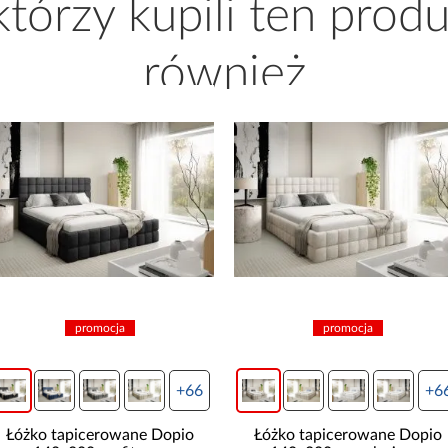
 którzy kupili ten produ
również
promocja
promocja
+66
+6
Łóżko tapicerowane Dopio
Łóżko tapicerowane Dopio