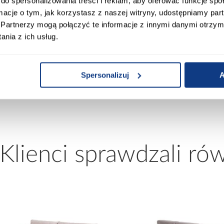
do spersonalizowania treści i reklam, aby oferować funkcje sp
ormacje o tym, jak korzystasz z naszej witryny, udostępniamy p
00
Materac w komplecie:
Partnerzy mogą połączyć te informacje z innymi danymi otrzym
nia z ich usług.
0
Rozmiar materaca [cm]:
Spersonalizuj
A
00
Stelaż w komplecie:
 Klienci sprawdzali ró