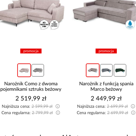
promocja
promocja
Narożnik Como z dwoma
Narożnik z funkcją spania
pojemnikami sztruks beżowy
Marco beżowy
2 519,99 zł
2 449,99 zł
Najniższa cena:
2 599,99 zł
Najniższa cena:
2 699,99 zł
Cena regularna:
2 799,99 zł
Cena regularna:
2 699,99 zł