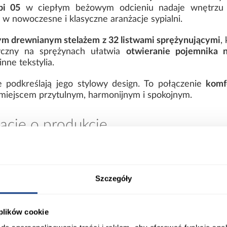
bi 05
w ciepłym beżowym odcieniu nadaje wnętrz
ę w nowoczesne i klasyczne aranżacje sypialni.
ym drewnianym stelażem z 32 listwami sprężynującymi
,
yczny na sprężynach ułatwia
otwieranie pojemnika n
nne tekstylia.
 podkreślają jego stylowy design. To połączenie
komfo
ię miejscem przytulnym, harmonijnym i spokojnym.
acje o produkcie
Szczegóły
00
Długość pow. spania [cm]:
 plików cookie
00
Powierzchnia spania [cm]: