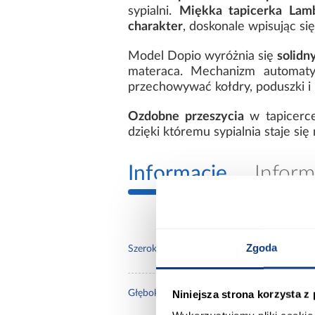
sypialni.
Miękka tapicerka Lam
charakter
, doskonale wpisując si
Model Dopio wyróżnia się
solidn
materaca. Mechanizm automat
przechowywać kołdry, poduszki i i
Ozdobne przeszycia
w tapicerce
dzięki któremu sypialnia staje s
Informacje
Inform
Zgoda
150.
Szerokość [cm]:
Niniejsza strona korzysta z
211.
Głębokość [cm]: