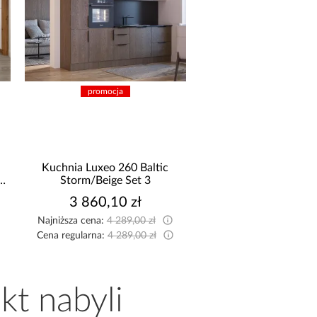
promocja
promocja
Kuchnia Luxeo 260 Baltic
Narożnik z funkcją s
Storm/Beige Set 3
Marco beżowy
3 860,10 zł
2 449,99 zł
Najniższa cena:
4 289,00 zł
Najniższa cena:
2 699,99 
Cena regularna:
4 289,00 zł
Cena regularna:
2 699,99 
kt nabyli