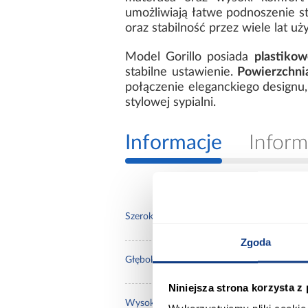
umożliwiają łatwe podnoszenie st
oraz stabilność przez wiele lat uż
Model Gorillo posiada
plastikow
stabilne ustawienie.
Powierzchni
połączenie eleganckiego designu,
stylowej sypialni.
Informacje
Inform
148.
Szerokość [cm]:
Zgoda
231.
Głębokość [cm]:
Niniejsza strona korzysta z
97.0
Wysokość [cm]: