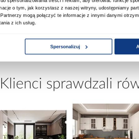
do spersonalizowania treści i reklam, aby oferować funkcje sp
ormacje o tym, jak korzystasz z naszej witryny, udostępniamy p
Partnerzy mogą połączyć te informacje z innymi danymi otrzym
0
Rozmiar materaca [cm]:
nia z ich usług.
00
Stelaż w komplecie:
Spersonalizuj
A
 Klienci sprawdzali ró