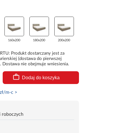
160x200
180x200
200x200
 Produkt dostarczany jest za
rierskiej (dostawa do pierwszej
. Dostawa nie obejmuje wniesienia.
Dodaj do koszyka
zł/m-c >
i roboczych