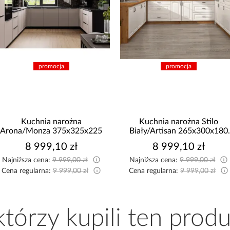
promocja
promocja
Kuchnia narożna
Kuchnia narożna Stilo
rona/Monza 375x325x225
Biały/Artisan 265x300x180
Cm
8 999,10 zł
8 999,10 zł
Najniższa cena:
9 999,00 zł
Najniższa cena:
9 999,00 zł
ena regularna:
9 999,00 zł
Cena regularna:
9 999,00 zł
 którzy kupili ten produ