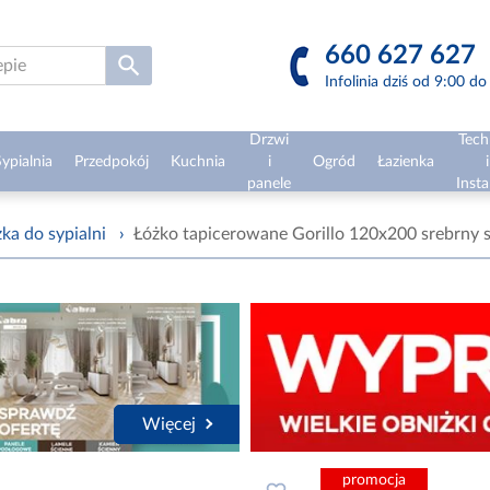
660 627 627
Infolinia dziś od 9:00 d
Drzwi
Tech
ypialnia
Przedpokój
Kuchnia
i
Ogród
Łazienka
i
panele
Insta
ka do sypialni
›
Łóżko tapicerowane Gorillo 120x200 srebrny 
Więcej
promocja