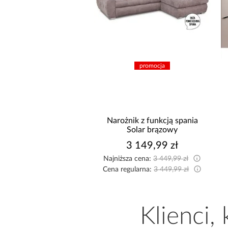
promocja
promocja
ik z funkcją spania
Narożnik z funkcją spania
ermo P popielaty
Solar brązowy
A
 595,99 zł
3 149,99 zł
a cena:
3 599,99 zł
Najniższa cena:
3 449,99 zł
ularna:
3 849,99 zł
Cena regularna:
3 449,99 zł
C
Klienci,