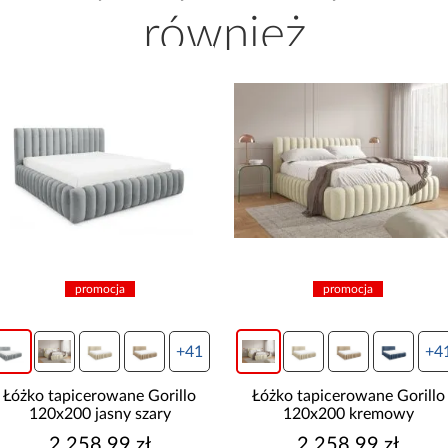
również
promocja
promocja
+41
+4
Łóżko tapicerowane Gorillo
Łóżko tapicerowane Gorillo
120x200 kremowy
120x200 beżowy
2 258,99 zł
2 258,99 zł