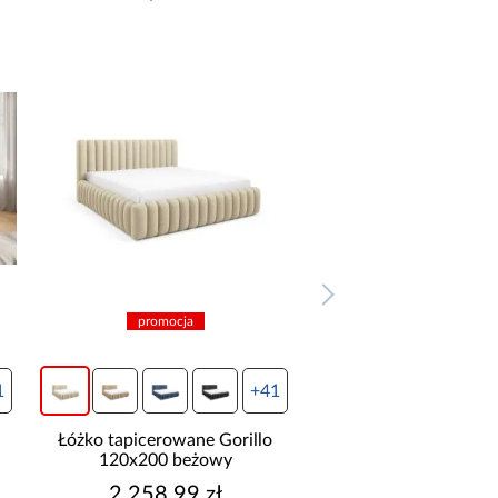
promocja
promocja
1
+41
Łóżko tapicerowane Gorillo
Łóżko tapicerowane 
120x200 brązowy
120x200 granat
2 258,99 zł
2 258,99 z