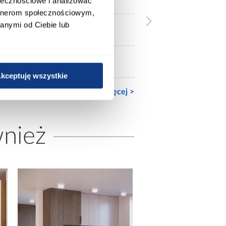
ołecznościowe i analizować
artnerom społecznościowym,
anymi od Ciebie lub
120x200
Ze stelażem
kceptuję wszystkie
Zobacz więcej >
wnież