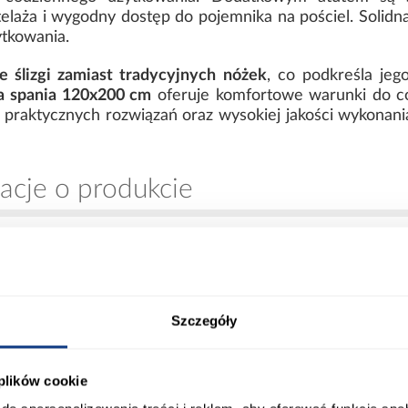
elaża i wygodny dostęp do pojemnika na pościel. Solidn
ytkowania.
e ślizgi zamiast tradycyjnych nóżek
, co podkreśla je
a spania 120x200 cm
oferuje komfortowe warunki do c
 praktycznych rozwiązań oraz wysokiej jakości wykonan
acje o produkcie
00
Długość pow. spania [cm]:
Szczegóły
00
Powierzchnia spania [cm]:
 plików cookie
0
Materac w komplecie: