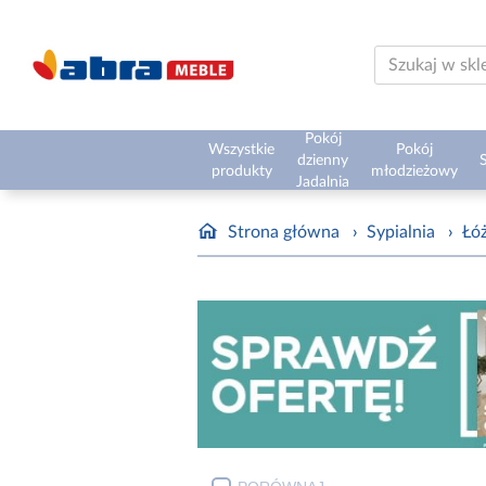
Pokój
Wszystkie
Pokój
dzienny
S
produkty
młodzieżowy
Jadalnia
Strona główna
›
Sypialnia
›
Łóż