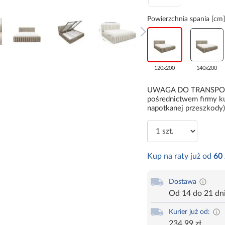
Powierzchnia spania [cm]
120x200
140x200
UWAGA DO TRANSPORTU:
pośrednictwem firmy ku
napotkanej przeszkody)
Kup na raty już od
60
Dostawa
Od 14 do 21 dn
Kurier już od:
234,99 zł