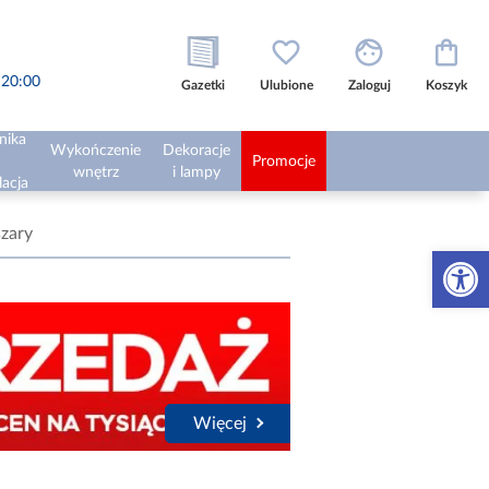
o 20:00
Gazetki
Ulubione
Zaloguj
Koszyk
nika
Wykończenie
Dekoracje
Promocje
wnętrz
i lampy
lacja
szary
Otwórz 
Więcej