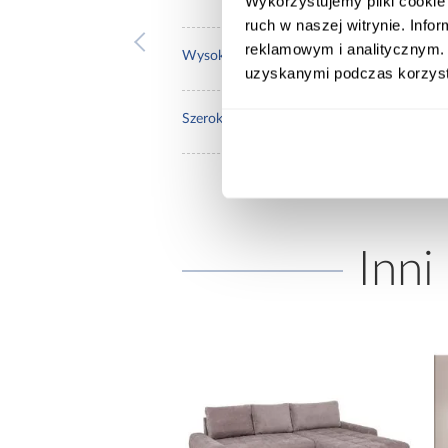
Wykorzystujemy pliki cookie 
ruch w naszej witrynie. Inf
reklamowym i analitycznym. 
37.0
Wysokość do siedziska [cm]:
uzyskanymi podczas korzysta
120.
Szerokość pow. spania [cm]:
Inni