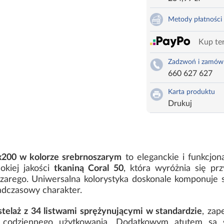
Metody płatności
Kup ter
Zadzwoń i zamów
660 627 627
Karta produktu
Drukuj
x200 w kolorze srebrnoszarym
to eleganckie i funkcjo
sokiej jakości
tkaniną Coral 50
, która wyróżnia się pr
arego. Uniwersalna kolorystyka doskonale komponuje s
nadczasowy charakter.
telaż z 34 listwami sprężynującymi w standardzie
, zap
t codziennego użytkowania. Dodatkowym atutem są