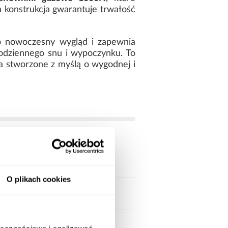
a konstrukcja gwarantuje trwałość
go nowoczesny wygląd i zapewnia
odziennego snu i wypoczynku. To
ia stworzone z myślą o wygodnej i
200.00
O plikach cookies
120x200
Bez materaca