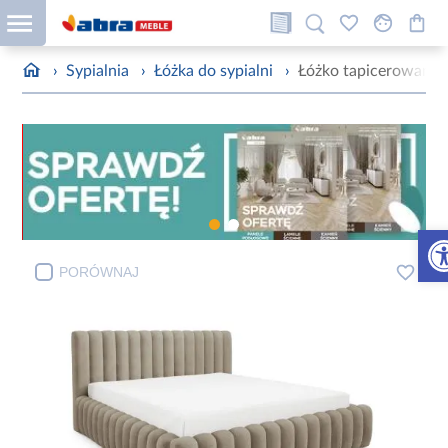
›
Sypialnia
›
Łóżka do sypialni
›
Łóżko tapicerowane G
Otw
PORÓWNAJ