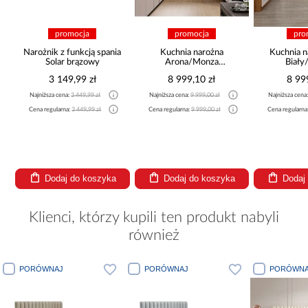
promocja
promocja
pro
Narożnik z funkcją spania
Kuchnia narożna
Kuchnia n
Solar brązowy
Arona/Monza
Biały
375x325x225
265x30
3 149,99 zł
8 999,10 zł
8 99
Najniższa cena:
3 449,99 zł
Najniższa cena:
9 999,00 zł
Najniższa cena
a
Cena regularna:
3 449,99 zł
Cena regularna:
9 999,00 zł
Cena regularna
Dodaj do koszyka
Dodaj do koszyka
Dodaj
Klienci, którzy kupili ten produkt nabyli
również
PORÓWNAJ
PORÓWNAJ
PORÓ