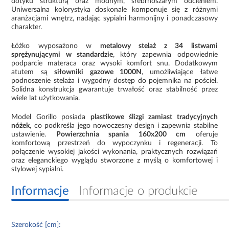
dotyku strukturą oraz modnym, srebrnoszarym odcieniem.
Uniwersalna kolorystyka doskonale komponuje się z różnymi
aranżacjami wnętrz, nadając sypialni harmonijny i ponadczasowy
charakter.
Łóżko wyposażono w
metalowy stelaż z 34 listwami
sprężynującymi w standardzie
, który zapewnia odpowiednie
podparcie materaca oraz wysoki komfort snu. Dodatkowym
atutem są
siłowniki gazowe 1000N
, umożliwiające łatwe
podnoszenie stelaża i wygodny dostęp do pojemnika na pościel.
Solidna konstrukcja gwarantuje trwałość oraz stabilność przez
wiele lat użytkowania.
Model Gorillo posiada
plastikowe ślizgi zamiast tradycyjnych
nóżek
, co podkreśla jego nowoczesny design i zapewnia stabilne
ustawienie.
Powierzchnia spania 160x200 cm
oferuje
komfortową przestrzeń do wypoczynku i regeneracji. To
połączenie wysokiej jakości wykonania, praktycznych rozwiązań
oraz eleganckiego wyglądu stworzone z myślą o komfortowej i
stylowej sypialni.
Informacje
Informacje o produkcie
Szerokość [cm]: