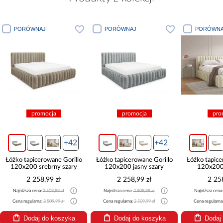
PORÓWNAJ
PORÓWNAJ
promocja
promocja
+42
+42
+42
 Gorillo
Łóżko tapicerowane Gorillo
Łóżko tapicerowane Gorillo
Łó
 szary
120x200 jasny szary
120x200 kremowy
ł
2 258,99 zł
2 258,99 zł
zł
Najniższa cena:
2 509,99 zł
Najniższa cena:
2 509,99 zł
 zł
Cena regularna:
2 509,99 zł
Cena regularna:
2 509,99 zł
szyka
Dodaj do koszyka
Dodaj do koszyka