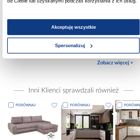
od Ciebie lub uzyskanymi podczas korzystania z ich usług.
Materac w komplecie:
Bez materaca
Rozmiar materaca [cm]:
Akceptuję wszystkie
160x200
Stelaż w komplecie:
Spersonalizuj
Ze stelażem
Zobacz więcej >
Inni Klienci sprawdzali również
PORÓWNAJ
PORÓWNAJ
PORÓWN