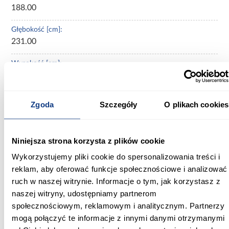
188.00
Głębokość [cm]:
231.00
Wysokość [cm]:
97.00
Wysokość do siedziska [cm]:
Zgoda
Szczegóły
O plikach cookies
37.00
Szerokość pow. spania [cm]:
Niniejsza strona korzysta z plików cookie
160.00
Wykorzystujemy pliki cookie do spersonalizowania treści i
Długość pow. spania [cm]:
reklam, aby oferować funkcje społecznościowe i analizować
200.00
ruch w naszej witrynie. Informacje o tym, jak korzystasz z
naszej witryny, udostępniamy partnerom
Powierzchnia spania [cm]:
społecznościowym, reklamowym i analitycznym. Partnerzy
160x200
mogą połączyć te informacje z innymi danymi otrzymanymi