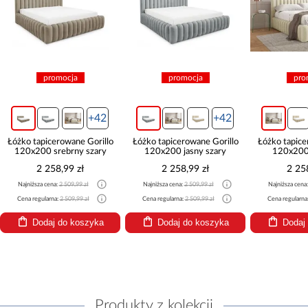
promocja
promocja
+42
+42
o
Łóżko tapicerowane Gorillo
Łóżko tapicerowane Gorillo
Łóżko tap
120x200 jasny szary
120x200 kremowy
120
2 258,99 zł
2 258,99 zł
2
Najniższa cena:
2 509,99 zł
Najniższa cena:
2 509,99 zł
Najniższa
Cena regularna:
2 509,99 zł
Cena regularna:
2 509,99 zł
Cena regu
Dodaj do koszyka
Dodaj do koszyka
Do
Produkty z kolekcji