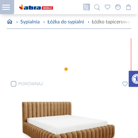
›
Sypialnia
›
Łóżka do sypialni
›
Łóżko tapicerowane 
Otw
PORÓWNAJ