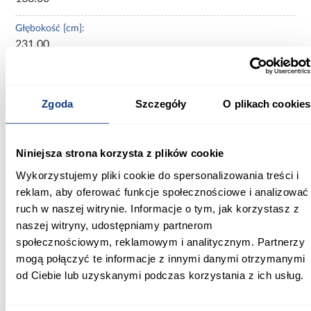
Głębokość [cm]:
231.00
Wysokość [cm]:
97.00
Zgoda
Szczegóły
O plikach cookies
Wysokość do siedziska [cm]:
37.00
Niniejsza strona korzysta z plików cookie
Szerokość pow. spania [cm]:
Wykorzystujemy pliki cookie do spersonalizowania treści i
140.00
reklam, aby oferować funkcje społecznościowe i analizować
ruch w naszej witrynie. Informacje o tym, jak korzystasz z
Długość pow. spania [cm]:
naszej witryny, udostępniamy partnerom
200.00
społecznościowym, reklamowym i analitycznym. Partnerzy
mogą połączyć te informacje z innymi danymi otrzymanymi
Powierzchnia spania [cm]:
140x200
od Ciebie lub uzyskanymi podczas korzystania z ich usług.
Materac w komplecie: