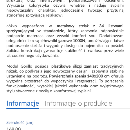
strukturą oraz intensywnym, pomarańczowym odcieniem.
Wyrazista kolorystyka ożywia wnętrze i nadaje sypialni
niepowtarzalny charakter, jednocześnie tworząc przytulną
atmosferę sprzyjającą relaksowi.
Łóżko wyposażono w
metalowy stelaż z 34 listwami
sprężynującymi w standardzie
, który zapewnia odpowiednie
podparcie materaca oraz wysoki komfort snu. Dodatkowym
udogodnieniem są
siłowniki gazowe 1000N
, umożliwiające łatwe
podnoszenie stelaża i wygodny dostęp do pojemnika na pościel.
Solidna konstrukcja gwarantuje stabilność i trwałość przez wiele
lat codziennego użytkowania.
Model Gorillo posiada
plastikowe ślizgi zamiast tradycyjnych
nóżek
, co podkreśla jego nowoczesny design i zapewnia stabilne
ustawienie na podłożu.
Powierzchnia spania 140x200 cm
oferuje
wygodną przestrzeń do wypoczynku i regeneracji. To połączenie
funkcjonalności, wysokiej jakości wykonania oraz wyjątkowego
stylu stworzone z myślą o komfortowej sypialni.
Informacje
Informacje o produkcie
Szerokość [cm]:
168.00