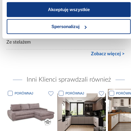
Bez materaca
Akceptuję wszystkie
Rozmiar materaca [cm]:
140x200
Spersonalizuj
Stelaż w komplecie:
Ze stelażem
Zobacz więcej >
Inni Klienci sprawdzali również
PORÓWNAJ
PORÓWNAJ
PORÓWN