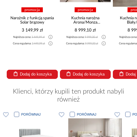
promocja
promocja
pro
Narożnik z funkcją spania
Kuchnia narożna
Kuchnia na
Solar brązowy
Arona/Monza
Biały/
375x325x225
265x30
3 149,99 zł
8 999,10 zł
8 999
Najniższa cena:
3 449,99 zł
Najniższa cena:
9 999,00 zł
Najniższa cena:
a
Cena regularna:
3 449,99 zł
Cena regularna:
9 999,00 zł
Cena regularna
Dodaj do koszyka
Dodaj do koszyka
Dodaj 
Klienci, którzy kupili ten produkt nabyli
również
PORÓWNAJ
PORÓWNAJ
PORÓWNA