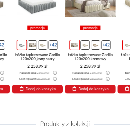
promocja
promocja
pro
+42
+42
Łóżko tapicerowane Gorillo
Łóżko tapicerowane Gorillo
Łóżko tapice
120x200 jasny szary
120x200 kremowy
120x20
2 258,99 zł
2 258,99 zł
2 25
Najniższa cena:
2 509,99 zł
Najniższa cena:
2 509,99 zł
Najniższa cena
Cena regularna:
2 509,99 zł
Cena regularna:
2 509,99 zł
Cena regularna
Dodaj do koszyka
Dodaj do koszyka
Dodaj
Produkty z kolekcji