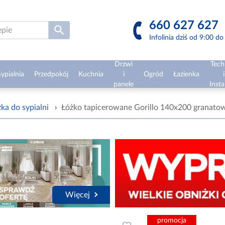
660 627 627
Infolinia dziś od 9:00 d
Drzwi
Tech
ypialnia
Przedpokój
Kuchnia
i
Ogród
Łazienka
i
panele
Insta
ka do sypialni
›
Łóżko tapicerowane Gorillo 140x200 granato
Więcej
promocja