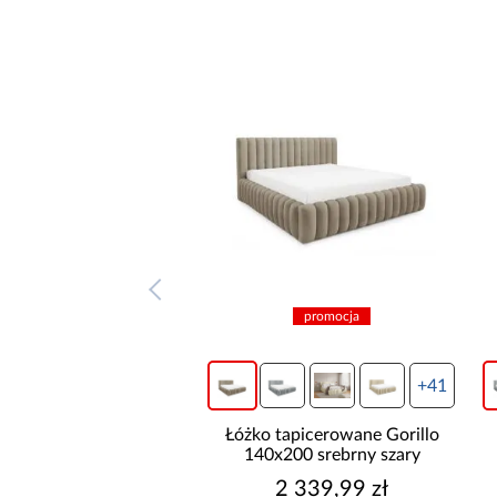
promocja
promocja
+41
+41
tapicerowane Gorillo
Łóżko tapicerowane Gorillo
x200 srebrny szary
140x200 jasny szary
2 339,99 zł
2 339,99 zł