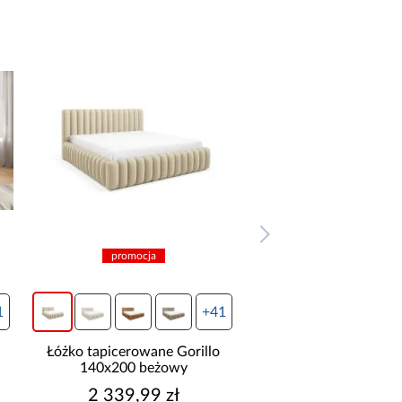
promocja
promocja
1
+41
Łóżko tapicerowane Gorillo
Łóżko tapicerowane 
140x200 brązowy
140x200 granat
2 339,99 zł
2 339,99 z