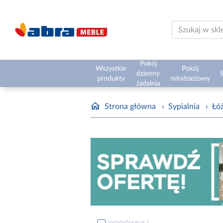
Pokój
Wszystkie
Pokój
dzienny
S
produkty
młodzieżowy
Jadalnia
Strona główna
›
Sypialnia
›
Łóż