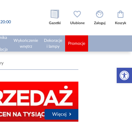
o 20:00
Gazetki
Ulubione
Zaloguj
Koszyk
nika
Wykończenie
Dekoracje
Promocje
wnętrz
i lampy
lacja
wy
Otwórz 
Więcej