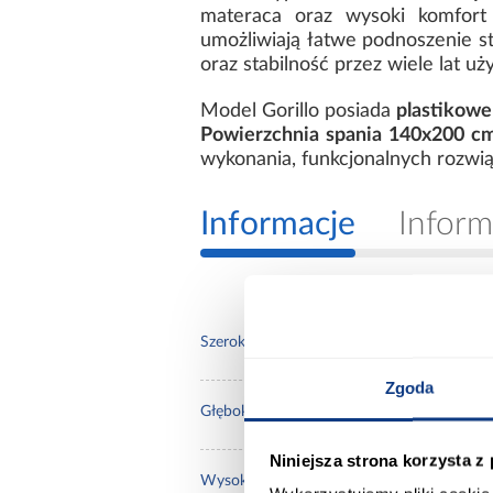
materaca oraz wysoki komfor
umożliwiają łatwe podnoszenie st
oraz stabilność przez wiele lat uż
Model Gorillo posiada
plastikowe
Powierzchnia spania 140x200 c
wykonania, funkcjonalnych rozwią
Informacje
Inform
168.
Szerokość [cm]:
Zgoda
231.
Głębokość [cm]:
Niniejsza strona korzysta z
97.0
Wysokość [cm]: