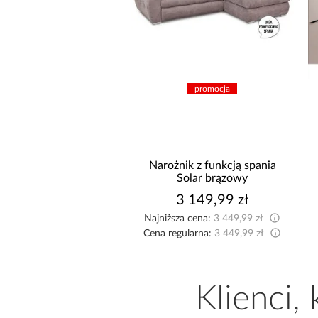
promocja
prom
spania
Narożnik z funkcją spania
Kuchnia
aty
Solar brązowy
Arona/Monza
ł
3 149,99 zł
8 999
9 zł
Najniższa cena:
3 449,99 zł
Najniższa cena
9 zł
Cena regularna:
3 449,99 zł
Cena regularna
Klienci,