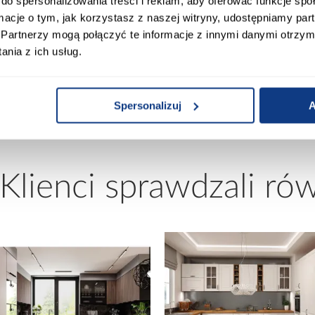
do spersonalizowania treści i reklam, aby oferować funkcje sp
ormacje o tym, jak korzystasz z naszej witryny, udostępniamy p
Partnerzy mogą połączyć te informacje z innymi danymi otrzym
0
Rozmiar materaca [cm]:
nia z ich usług.
00
Stelaż w komplecie:
Spersonalizuj
A
 Klienci sprawdzali ró