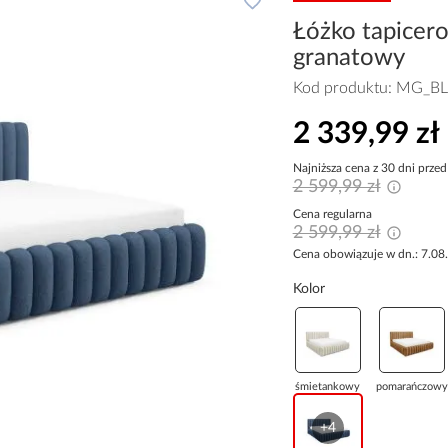
Łóżko tapicer
granatowy
Kod produktu:
MG_BL
2 339,99 zł
Najniższa cena z 30 dni przed
2 599,99 zł
Cena regularna
2 599,99 zł
Cena obowiązuje w dn.: 7.08
Kolor
śmietankowy
pomarańczowy
+4