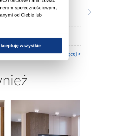
ołecznościowe i analizować
artnerom społecznościowym,
anymi od Ciebie lub
140x200
Ze stelażem
kceptuję wszystkie
Zobacz więcej >
wnież