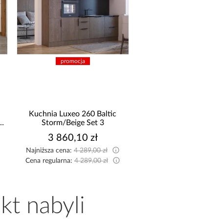
promocja
promocja
ia Luxeo 260 Baltic
Narożnik z funkcją spania
orm/Beige Set 3
Marco beżowy
3 860,10 zł
2 449,99 zł
za cena:
4 289,00 zł
Najniższa cena:
2 699,99 zł
gularna:
4 289,00 zł
Cena regularna:
2 699,99 zł
kt nabyli