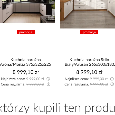
ocja
promocja
 narożna
Kuchnia narożna Stilo
Kuchn
 375x325x225
Biały/Artisan 265x300x180
St
Cm
,10 zł
8 999,10 zł
:
9 999,00 zł
Najniższa cena:
9 999,00 zł
Najniżs
:
9 999,00 zł
Cena regularna:
9 999,00 zł
Cena re
 którzy kupili ten produ