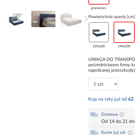
granatowy
Powierzchnia spania [cm]
120x200
140x200
UWAGA DO TRANSPORTU:
pośrednictwem firmy ku
napotkanej przeszkody)
Kup na raty już od
62
Dostawa
Od 14 do 21 dn
Kurier już od: