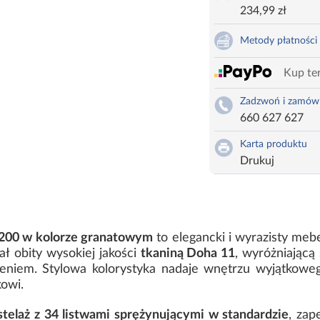
234,99 zł
Metody płatności
Kup ter
Zadzwoń i zamów
660 627 627
Karta produktu
Drukuj
x200 w kolorze granatowym
to elegancki i wyrazisty mebe
ał obity wysokiej jakości
tkaniną Doha 11
, wyróżniającą
eniem. Stylowa kolorystyka nadaje wnętrzu wyjątkoweg
owi.
telaż z 34 listwami sprężynującymi w standardzie
, zap