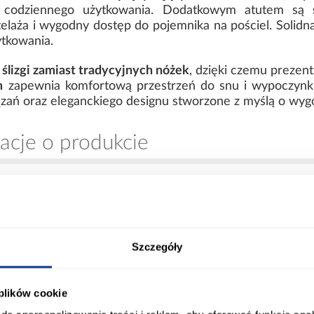
t codziennego użytkowania. Dodatkowym atutem są
elaża i wygodny dostęp do pojemnika na pościel. Solidn
ytkowania.
 ślizgi zamiast tradycyjnych nóżek
, dzięki czemu prezent
m
zapewnia komfortową przestrzeń do snu i wypoczynku.
zań oraz eleganckiego designu stworzone z myślą o wygodn
acje o produkcie
00
Długość pow. spania [cm]:
Szczegóły
00
Powierzchnia spania [cm]:
 plików cookie
0
Materac w komplecie: