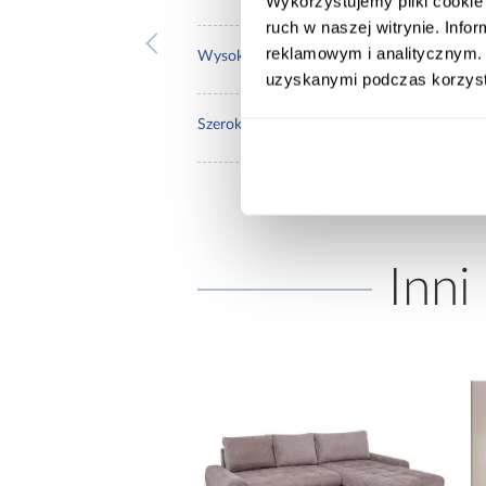
Wykorzystujemy pliki cookie 
ruch w naszej witrynie. Inf
reklamowym i analitycznym. 
37.0
Wysokość do siedziska [cm]:
uzyskanymi podczas korzysta
140.
Szerokość pow. spania [cm]:
Inni