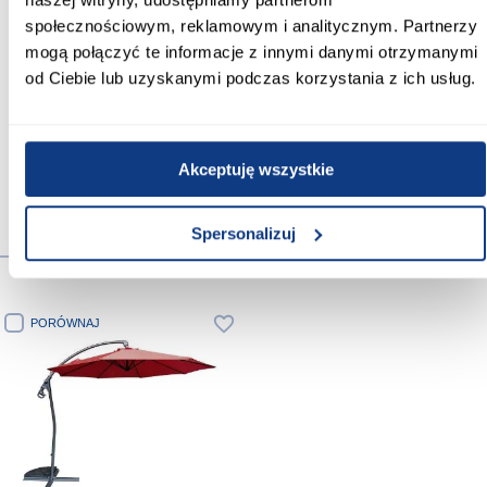
Materiał ramy/stelaża:
społecznościowym, reklamowym i analitycznym. Partnerzy
aluminium
mogą połączyć te informacje z innymi danymi otrzymanymi
od Ciebie lub uzyskanymi podczas korzystania z ich usług.
Średnica masztu [mm]:
48
Akceptuję wszystkie
Spersonalizuj
Produkty alternatywne
PORÓWNAJ