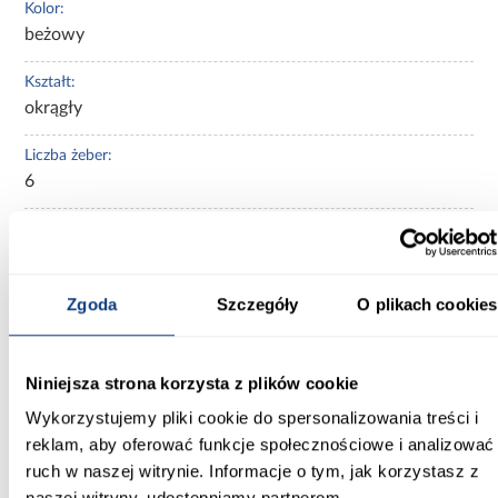
Kolor:
beżowy
Kształt:
okrągły
Liczba żeber:
6
Szerokość po rozłożeniu [cm]:
300.00
Zgoda
Szczegóły
O plikach cookies
Rozkładanie:
korbka
Regulacja kąta nachylenia:
Niniejsza strona korzysta z plików cookie
Nie
Wykorzystujemy pliki cookie do spersonalizowania treści i
reklam, aby oferować funkcje społecznościowe i analizować
Gramatura [gr/m2]:
ruch w naszej witrynie. Informacje o tym, jak korzystasz z
160 g/m2
naszej witryny, udostępniamy partnerom