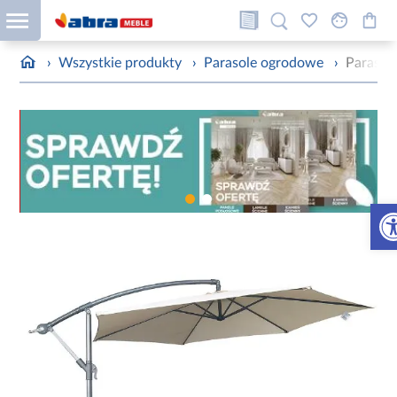
›
Wszystkie produkty
›
Parasole ogrodowe
›
Parasol
Otw