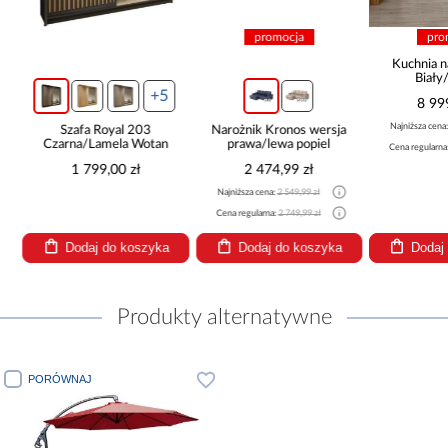
promocja
pro
Kuchnia n
Biały
265x30
+5
8 99
Najniższa cena
Szafa Royal 203
Narożnik Kronos wersja
Czarna/Lamela Wotan
prawa/lewa popiel
Cena regularna
1 799,00 zł
2 474,99 zł
Najniższa cena:
2 549,99 zł
Cena regularna:
2 749,99 zł
Dodaj do koszyka
Dodaj do koszyka
Dodaj
Produkty alternatywne
PORÓWNAJ