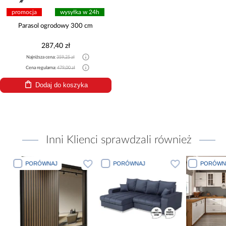
promocja
wysyłka w 24h
Parasol ogrodowy 300 cm
287,40 zł
Najniższa cena:
359,25 zł
Cena regularna:
479,00 zł
Dodaj do koszyka
Inni Klienci sprawdzali również
PORÓWNAJ
PORÓWNAJ
PORÓWN