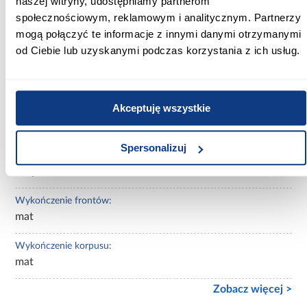
naszej witryny, udostępniamy partnerom
społecznościowym, reklamowym i analitycznym. Partnerzy
Rodzaj asortymentu:
mogą połączyć te informacje z innymi danymi otrzymanymi
Regał częściowo zamknięty
od Ciebie lub uzyskanymi podczas korzystania z ich usług.
Ilość drzwi:
1-drzwiowa
Akceptuję wszystkie
Ilość szuflad:
bez szuflad
Spersonalizuj
Ilość półek:
10-półek
Wykończenie frontów:
mat
Wykończenie korpusu:
mat
Zobacz więcej >