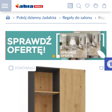
›
Pokój dzienny Jadalnia
›
Regały do salonu
›
Regał J
Otw
PORÓWNAJ