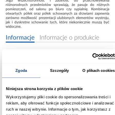
Jego wszechstronność i zdolność do przechowywania
różnorodnych przedmiotów sprawiają, że pasuje do różnych
pomieszczeń, od salonu po biuro czy sypialnię. Kombinacja
otwartych półek oraz półek schowanych za drzwiami zapewnia
zarówno możliwość prezentacji ulubionych elementów wystroju,
jak i dyskretne schowanie tych, które niekoniecznie muszą być
widoczne.
Informacje
Informacje o produkcie
Szerokość [cm]:
80.00
Zgoda
Szczegóły
O plikach cookies
Głębokość [cm]:
30.00
Niniejsza strona korzysta z plików cookie
Wysokość [cm]:
182.00
Wykorzystujemy pliki cookie do spersonalizowania treści i
reklam, aby oferować funkcje społecznościowe i analizować
Kolor:
ruch w naszej witrynie. Informacje o tym, jak korzystasz z
antracyt/dąb artisan