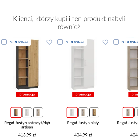
Klienci, którzy kupili ten produkt nabyli
również
PORÓWNAJ
PORÓWNAJ
PORÓWNA
promocja
promocja
pro
Regał Justyn antracyt/dąb
Regał Justyn biały
Regał Just
artisan
413,99 zł
404,99 zł
404