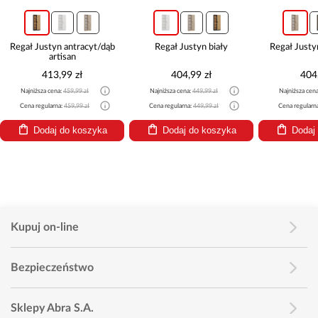
Regał Justyn antracyt/dąb
Regał Justyn biały
Regał Just
artisan
413,99 zł
404,99 zł
404
Najniższa cena:
459,99 zł
Najniższa cena:
449,99 zł
Najniższa cen
Cena regularna:
459,99 zł
Cena regularna:
449,99 zł
Cena regularn
Dodaj do koszyka
Dodaj do koszyka
Dodaj
Kupuj on-line
Bezpieczeństwo
Sklepy Abra S.A.