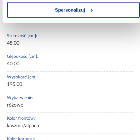
będzie doskonałym wyborem.
Spersonalizuj
Informacje
Transport
Informacje o pro
Szerokość [cm]:
45.00
Głębokość [cm]:
40.00
Wysokość [cm]:
195.00
Wybarwienie:
różowe
Kolor frontów:
kaszmir/alpaca
Kolor korpusu: