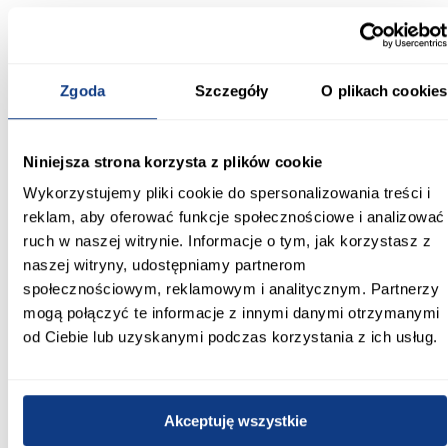
szerokość: 45 cm
wysokość: 195 cm
głębokość: 40 cm
kolor frontów: kaszmir/alpaca
Zgoda
Szczegóły
O plikach cookies
kolor korpusu: kaszmir/alpaca
wykończenie: mat
materiał frontów: płyta wiórowa laminowana
materiał korpusu: płyta wiórowa laminowana
ilość drzwi: 2
Niniejsza strona korzysta z plików cookie
styl: nowoczesny
Wykorzystujemy pliki cookie do spersonalizowania treści i
kolekcja: LORIN
mebel do samodzielnego montażu
reklam, aby oferować funkcje społecznościowe i analizować
Regał do salonu, pokoju młodzieżowego i
ruch w naszej witrynie. Informacje o tym, jak korzystasz z
naszej witryny, udostępniamy partnerom
sypialni
społecznościowym, reklamowym i analitycznym. Partnerzy
Regał Lorin świetnie komponuje się z jasnymi dodatkami,
mogą połączyć te informacje z innymi danymi otrzymanymi
drewnem oraz nowoczesnymi dekoracjami. Można wykorzystać
go jako regał do salonu, szafkę do przechowywania w sypialni lub
od Ciebie lub uzyskanymi podczas korzystania z ich usług.
praktyczny mebel do pokoju nastolatka. Uniwersalna kolorystyka
kaszmir/alpaca sprawia, że łatwo dopasować go do wielu
aranżacji wnętrz.
Akceptuję wszystkie
Jeśli szukasz nowoczesnego regału w modnym kolorze, który
połączy estetykę z wygodnym przechowywaniem, model Lorin