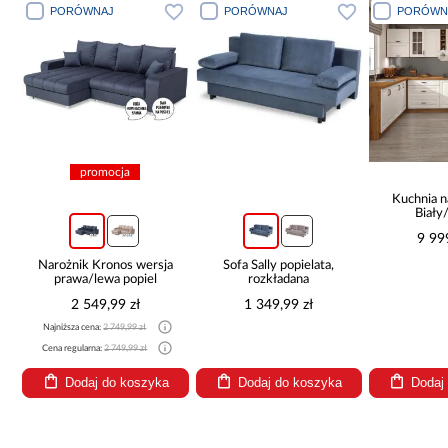
PORÓWNAJ
PORÓWNAJ
PORÓWN
promocja
Kuchnia n
Biały
265x30
9 99
Narożnik Kronos wersja
Sofa Sally popielata,
prawa/lewa popiel
rozkładana
2 549,99 zł
1 349,99 zł
Najniższa cena:
2 749,99 zł
Cena regularna:
2 749,99 zł
Dodaj do koszyka
Dodaj do koszyka
Dodaj