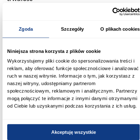
Fronty oraz korpus wykonano z płyty wiórowej laminowanej, co
zapewnia odpowiednią odporność na użytkowanie oraz łatwość
w pielęgnacji. Matowa powierzchnia w kolorze kaszmir/błękit
morski nadaje meblowi nowoczesny, ale jednocześnie spokojny
Zgoda
Szczegóły
O plikach cookies
charakter. Całość waży 43,5 kg i wymaga samodzielnego
montażu, co ułatwia transport oraz wniesienie do mieszkania.
Regał dwudrzwiowy Lorin –
Niniejsza strona korzysta z plików cookie
funkcjonalność w nowoczesnym wydaniu
Wykorzystujemy pliki cookie do spersonalizowania treści i
Model Lorin nie posiada oświetlenia ani opcji jego montażu, dzięki
reklam, aby oferować funkcje społecznościowe i analizować
czemu zachowuje prostą, minimalistyczną formę. Dwudrzwiowe
ruch w naszej witrynie. Informacje o tym, jak korzystasz z
rozwiązanie zapewnia wygodny dostęp do wnętrza oraz
estetyczne ukrycie przechowywanych przedmiotów. To
naszej witryny, udostępniamy partnerom
praktyczny wybór do salonu, gabinetu, sypialni czy pokoju
społecznościowym, reklamowym i analitycznym. Partnerzy
młodzieżowego.
mogą połączyć te informacje z innymi danymi otrzymanymi
Regał Lorin do wnętrz nowoczesnych –
od Ciebie lub uzyskanymi podczas korzystania z ich usług.
uniwersalny styl
Regał Lorin w kolorze kaszmir/błękit morski doskonale wpisuje się
w nowoczesne aranżacje, wprowadzając do wnętrza lekkość i
Akceptuję wszystkie
porządek. Neutralna baza kolorystyczna przełamana błękitnym
akcentem sprawia, że mebel staje się zarówno praktycznym, jak i