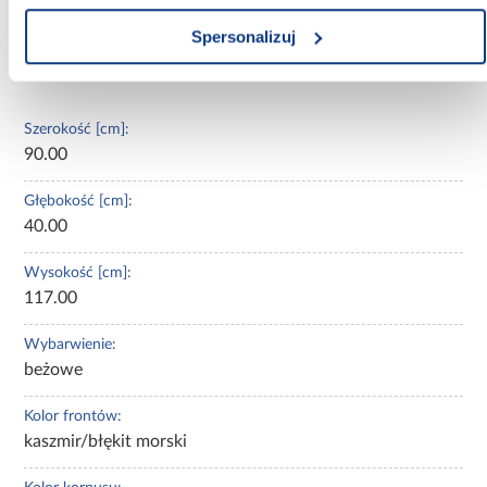
estetycznym elementem wyposażenia domu lub biura.
Spersonalizuj
Informacje
Transport
Informacje o pro
Szerokość [cm]:
90.00
Głębokość [cm]:
40.00
Wysokość [cm]:
117.00
Wybarwienie:
beżowe
Kolor frontów:
kaszmir/błękit morski