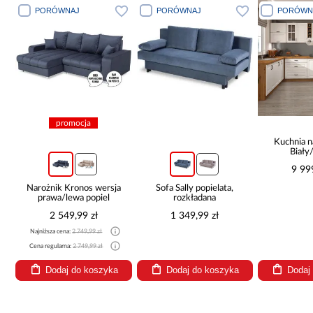
PORÓWNAJ
PORÓWNAJ
PORÓWN
promocja
Kuchnia n
Biały
265x30
9 99
Narożnik Kronos wersja
Sofa Sally popielata,
prawa/lewa popiel
rozkładana
2 549,99 zł
1 349,99 zł
Najniższa cena:
2 749,99 zł
Cena regularna:
2 749,99 zł
Dodaj do koszyka
Dodaj do koszyka
Dodaj