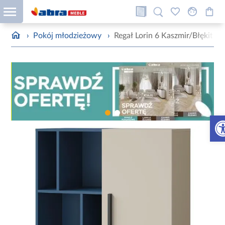
›
Pokój młodzieżowy
›
Regał Lorin 6 Kaszmir/Błękit M
Otw