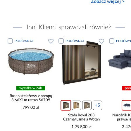
Zobacz więcej >
Inni Klienci sprawdzali również
PORÓWNAJ
PORÓWNAJ
PORÓWN
wysyłka w 24h
pro
ą
Basen stelażowy z pompą
3,66X1m rattan 56709
+5
799,00 zł
Szafa Royal 203
Narożnik K
Czarna/Lamela Wotan
prawa/l
1 799,00 zł
2 47