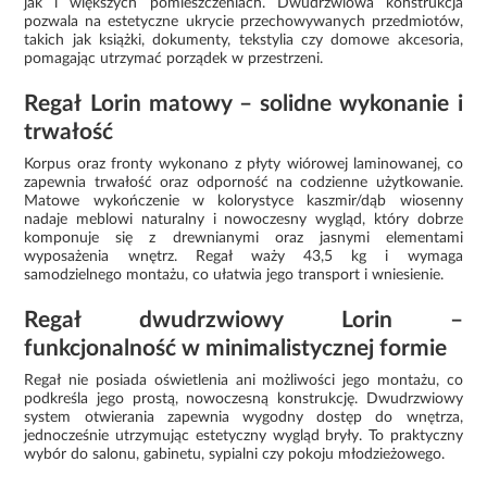
jak i większych pomieszczeniach. Dwudrzwiowa konstrukcja
pozwala na estetyczne ukrycie przechowywanych przedmiotów,
takich jak książki, dokumenty, tekstylia czy domowe akcesoria,
pomagając utrzymać porządek w przestrzeni.
Regał Lorin matowy – solidne wykonanie i
trwałość
Korpus oraz fronty wykonano z płyty wiórowej laminowanej, co
zapewnia trwałość oraz odporność na codzienne użytkowanie.
Matowe wykończenie w kolorystyce kaszmir/dąb wiosenny
nadaje meblowi naturalny i nowoczesny wygląd, który dobrze
komponuje się z drewnianymi oraz jasnymi elementami
wyposażenia wnętrz. Regał waży 43,5 kg i wymaga
samodzielnego montażu, co ułatwia jego transport i wniesienie.
Regał dwudrzwiowy Lorin –
funkcjonalność w minimalistycznej formie
Regał nie posiada oświetlenia ani możliwości jego montażu, co
podkreśla jego prostą, nowoczesną konstrukcję. Dwudrzwiowy
system otwierania zapewnia wygodny dostęp do wnętrza,
jednocześnie utrzymując estetyczny wygląd bryły. To praktyczny
wybór do salonu, gabinetu, sypialni czy pokoju młodzieżowego.