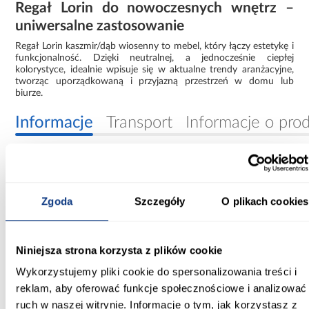
Regał Lorin do nowoczesnych wnętrz –
uniwersalne zastosowanie
Regał Lorin kaszmir/dąb wiosenny to mebel, który łączy estetykę i
funkcjonalność. Dzięki neutralnej, a jednocześnie ciepłej
kolorystyce, idealnie wpisuje się w aktualne trendy aranżacyjne,
tworząc uporządkowaną i przyjazną przestrzeń w domu lub
biurze.
Informacje
Transport
Informacje o pro
Szerokość [cm]:
90.00
Zgoda
Szczegóły
O plikach cookies
Głębokość [cm]:
40.00
Niniejsza strona korzysta z plików cookie
Wysokość [cm]:
Wykorzystujemy pliki cookie do spersonalizowania treści i
117.00
reklam, aby oferować funkcje społecznościowe i analizować
ruch w naszej witrynie. Informacje o tym, jak korzystasz z
Wybarwienie: