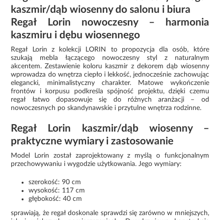
kaszmir/dąb wiosenny do salonu i biura
Regał Lorin nowoczesny – harmonia
kaszmiru i dębu wiosennego
Regał Lorin z kolekcji LORIN to propozycja dla osób, które
szukają mebla łączącego nowoczesny styl z naturalnym
akcentem. Zestawienie koloru kaszmir z dekorem dąb wiosenny
wprowadza do wnętrza ciepło i lekkość, jednocześnie zachowując
elegancki, minimalistyczny charakter. Matowe wykończenie
frontów i korpusu podkreśla spójność projektu, dzięki czemu
regał łatwo dopasowuje się do różnych aranżacji – od
nowoczesnych po skandynawskie i przytulne wnętrza rodzinne.
Regał Lorin kaszmir/dąb wiosenny –
praktyczne wymiary i zastosowanie
Model Lorin został zaprojektowany z myślą o funkcjonalnym
przechowywaniu i wygodzie użytkowania. Jego wymiary:
szerokość: 90 cm
wysokość: 117 cm
głębokość: 40 cm
sprawiają, że regał doskonale sprawdzi się zarówno w mniejszych,