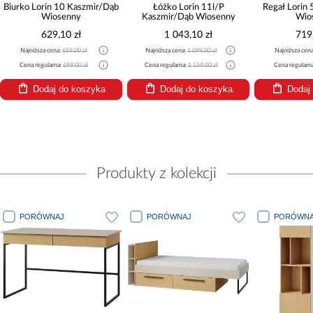
Biurko Lorin 10 Kaszmir/Dąb
Łóżko Lorin 11l/P
Regał Lorin
Wiosenny
Kaszmir/Dąb Wiosenny
Wio
629,10 zł
1 043,10 zł
719
Najniższa cena:
659,00 zł
Najniższa cena:
1 099,00 zł
Najniższa cen
Cena regularna:
699,00 zł
Cena regularna:
1 159,00 zł
Cena regularn
Dodaj do koszyka
Dodaj do koszyka
Dodaj
Produkty z kolekcji
PORÓWNAJ
PORÓWNAJ
PORÓWNA