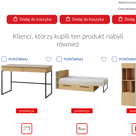
Najniższa cena
Cena regularna
Dodaj do koszyka
Dodaj do koszyka
Dodaj
Klienci, którzy kupili ten produkt nabyli
również
PORÓWNAJ
PORÓWNAJ
PORÓWNA
promocja
promocja
pro