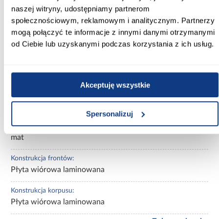
beżowe
naszej witryny, udostępniamy partnerom
społecznościowym, reklamowym i analitycznym. Partnerzy
Kolor frontów:
mogą połączyć te informacje z innymi danymi otrzymanymi
kaszmir/dąb wiosenny
od Ciebie lub uzyskanymi podczas korzystania z ich usług.
Kolor korpusu:
kaszmir/dąb wiosenny
Akceptuję wszystkie
Wykończenie frontów:
mat
Spersonalizuj
Wykończenie korpusu:
mat
Konstrukcja frontów:
Płyta wiórowa laminowana
Konstrukcja korpusu:
Płyta wiórowa laminowana