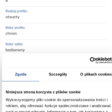
8
Rodzaj profilu:
otwarty
Kolor profilu:
chrom
Kolor szkła:
bezbarwny
Kształt:
walk-in
Zgoda
Szczegóły
O plikach cookies
Powłoka ułatwiająca czyszczenie:
Tak
Niniejsza strona korzysta z plików cookie
Regulacja na profilu przyściennym:
Tak
Wykorzystujemy pliki cookie do spersonalizowania treści i
reklam, aby oferować funkcje społecznościowe i analizować
Szkło hartowane:
ruch w naszej witrynie. Informacje o tym, jak korzystasz z