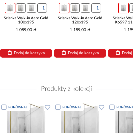
+1
+1
Ścianka Walk-in Aero Gold
Ścianka Walk-in Aero Gold
Ścianka Wal
100x195
120x195
K6597 11
1 089,00 zł
1 189,00 zł
1 19
Dodaj do koszyka
Dodaj do koszyka
Dodaj
Produkty z kolekcji
PORÓWNAJ
PORÓWNAJ
PORÓWNAJ