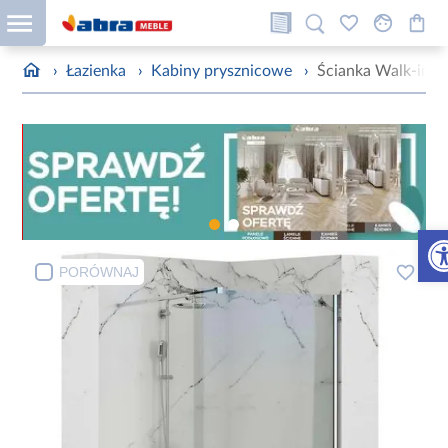
›
Łazienka
›
Kabiny prysznicowe
›
Ścianka Walk-in 
Otw
PORÓWNAJ