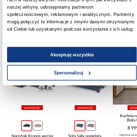
Tak
naszej witryny, udostępniamy partnerom
społecznościowym, reklamowym i analitycznym. Partnerzy
Zobacz więcej >
mogą połączyć te informacje z innymi danymi otrzymanymi
od Ciebie lub uzyskanymi podczas korzystania z ich usług.
Inni Klienci sprawdzali również
Akceptuję wszystkie
PORÓWNAJ
PORÓWNAJ
PORÓWN
Spersonalizuj
promocja
promocja
pro
Kuchnia n
Biały
265x30
8 99
Najniższa cena
Narożnik Kronos wersja
Sofa Sally popielata,