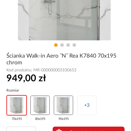
Ścianka Walk-in Aero ˝N˝ Rea K7840 70x195
chrom
Kod produktu:
MR-000000003100653
949,00 zł
Rozmiar
+3
70x195
80x195
90x195