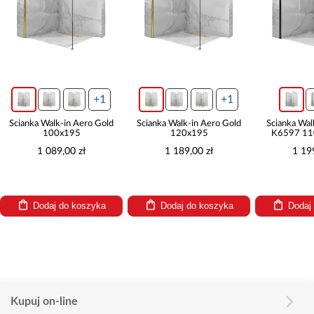
+1
+1
Ścianka Walk-in Aero Gold
Ścianka Walk-in Aero Gold
Ścianka Walk-
100x195
120x195
K6597 110x
1 089,00 zł
1 189,00 zł
1 199,
Dodaj do koszyka
Dodaj do koszyka
Dodaj d
Kupuj on-line