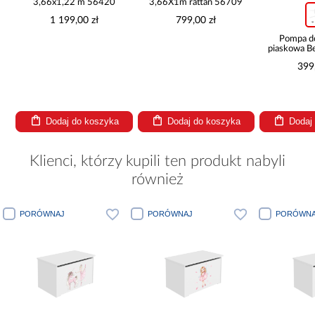
3,66x1,22 m 56420
3,66X1m rattan 56709
1 199,00 zł
799,00 zł
Pompa d
piaskowa B
l/h
399
Dodaj do koszyka
Dodaj do koszyka
Dodaj
Klienci, którzy kupili ten produkt nabyli
również
PORÓWNAJ
PORÓWNAJ
PORÓWNA