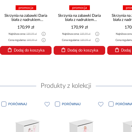
promocja
promocja
pro
Skrzynia na zabawki Daria
Skrzynia na zabawki Daria
Skrzynia na
biała z nadrukiem
biała z nadrukiem
biała z na
Dziewczynka z jednorożcem
Dziewczynka ze
170,99 zł
170,99 zł
170
skrzydełkami
Najniższa cena:
189,99 zł
Najniższa cena:
189,99 zł
Najniższa cen
Cena regularna:
189,99 zł
Cena regularna:
189,99 zł
Cena regularn
Dodaj do koszyka
Dodaj do koszyka
Dodaj
Produkty z kolekcji
PORÓWNAJ
PORÓWNAJ
PORÓWNA