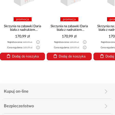
promocja
promocja
pro
Skrzynia na zabawki Daria
Skrzynia na zabawki Daria
Skrzynia na
biała z nadrukiem
biała z nadrukiem
biała z na
Dziewczynka z jednorożcem
Dziewczynka ze
170,99 zł
170,99 zł
170
skrzydełkami
Najniższa cena:
189,99 zł
Najniższa cena:
189,99 zł
Najniższa cen
Cena regularna:
189,99 zł
Cena regularna:
189,99 zł
Cena regularn
Dodaj do koszyka
Dodaj do koszyka
Dodaj
Kupuj on-line
Bezpieczeństwo