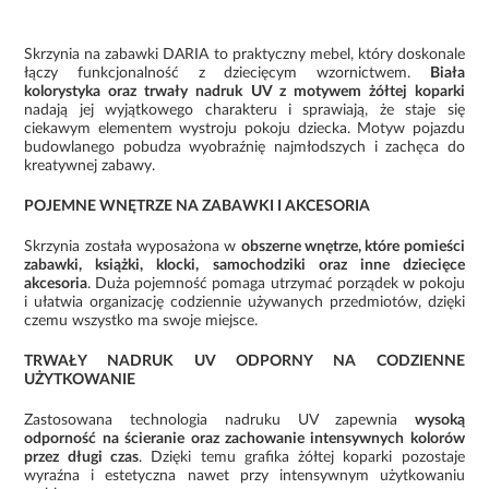
Skrzynia na zabawki DARIA to praktyczny mebel, który doskonale
łączy funkcjonalność z dziecięcym wzornictwem.
Biała
kolorystyka oraz trwały nadruk UV z motywem żółtej koparki
nadają jej wyjątkowego charakteru i sprawiają, że staje się
ciekawym elementem wystroju pokoju dziecka. Motyw pojazdu
budowlanego pobudza wyobraźnię najmłodszych i zachęca do
kreatywnej zabawy.
POJEMNE WNĘTRZE NA ZABAWKI I AKCESORIA
Skrzynia została wyposażona w
obszerne wnętrze, które pomieści
zabawki, książki, klocki, samochodziki oraz inne dziecięce
akcesoria
. Duża pojemność pomaga utrzymać porządek w pokoju
i ułatwia organizację codziennie używanych przedmiotów, dzięki
czemu wszystko ma swoje miejsce.
TRWAŁY NADRUK UV ODPORNY NA CODZIENNE
UŻYTKOWANIE
Zastosowana technologia nadruku UV zapewnia
wysoką
odporność na ścieranie oraz zachowanie intensywnych kolorów
przez długi czas
. Dzięki temu grafika żółtej koparki pozostaje
wyraźna i estetyczna nawet przy intensywnym użytkowaniu