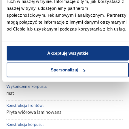
ruch w naszej witrynie. Informacje o tym, jak korzystasz z
naszej witryny, udostępniamy partnerom
Wysokość [cm]:
społecznościowym, reklamowym i analitycznym. Partnerzy
42.00
mogą połączyć te informacje z innymi danymi otrzymanymi
od Ciebie lub uzyskanymi podczas korzystania z ich usług.
Kolor frontów:
biały
Kolor korpusu:
Akceptuję wszystkie
biały
Wykończenie frontów:
Spersonalizuj
mat
Wykończenie korpusu:
mat
Konstrukcja frontów:
Płyta wiórowa laminowana
Konstrukcja korpusu: