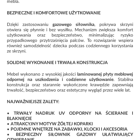
mebla.
BEZPIECZNE I KOMFORTOWE UŻYTKOWANIE
Dzięki zastosowaniu
gazowego siłownika
, pokrywa skrzyni
otwiera się płynnie i bez wysiłku. Mechanizm zwiększa komfort
użytkowania oraz bezpieczeństwo, minimalizując ryzyko
przypadkowego przytrzaśnięcia palców. To rozwiązanie wspiera
również samodzielność dziecka podczas codziennego korzystania
ze skrzyni.
SOLIDNE WYKONANIE I TRWAŁA KONSTRUKCJA
Mebel wykonano z wysokiej jakości
laminowanej płyty meblowej
odpornej na uszkodzenia i codzienne użytkowanie
. Stabilna
konstrukcja oraz starannie wykończone krawędzie zapewniają
trwałość, bezpieczeństwo oraz estetyczny wygląd przez wiele lat.
NAJWAŻNIEJSZE ZALETY:
•
TRWAŁY NADRUK UV ODPORNY NA ŚCIERANIE I
BLAKNIĘCIE
•
ATRAKCYJNY MOTYW ŻÓŁTEJ KOPARKI
•
POJEMNE WNĘTRZE NA ZABAWKI, KLOCKI I AKCESORIA
•
BEZPIECZNY SIŁOWNIK GAZOWY UŁATWIAJĄCY
OTWIERANIE