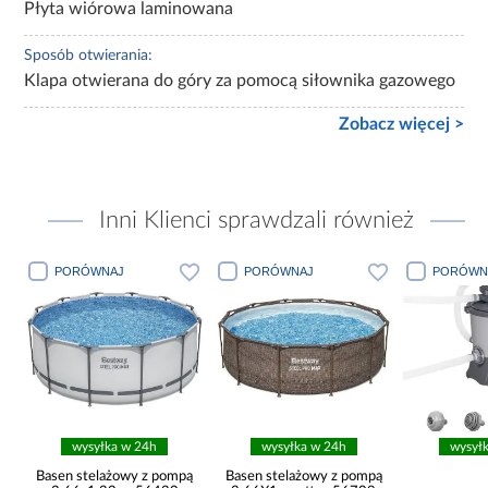
Płyta wiórowa laminowana
Sposób otwierania:
Klapa otwierana do góry za pomocą siłownika gazowego
Zobacz więcej >
Inni Klienci sprawdzali również
PORÓWNAJ
PORÓWNAJ
PORÓWN
wysyłka w 24h
wysyłka w 24h
wysył
ą
Basen stelażowy z pompą
Basen stelażowy z pompą