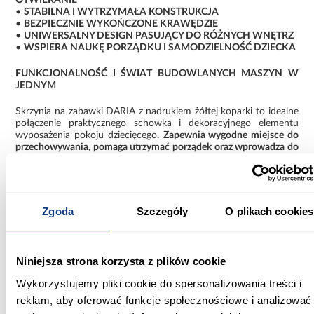
•
STABILNA I WYTRZYMAŁA KONSTRUKCJA
•
BEZPIECZNIE WYKOŃCZONE KRAWĘDZIE
•
UNIWERSALNY DESIGN PASUJĄCY DO RÓŻNYCH WNĘTRZ
•
WSPIERA NAUKĘ PORZĄDKU I SAMODZIELNOŚĆ DZIECKA
FUNKCJONALNOŚĆ I ŚWIAT BUDOWLANYCH MASZYN W
JEDNYM
Skrzynia na zabawki DARIA z nadrukiem żółtej koparki to idealne
połączenie praktycznego schowka i dekoracyjnego elementu
wyposażenia pokoju dziecięcego.
Zapewnia wygodne miejsce do
przechowywania, pomaga utrzymać porządek oraz wprowadza do
wnętrza klimat fascynującego świata maszyn budowlanych i
wielkich przygód.
Informacje
Informacje o produkcie
Zgoda
Szczegóły
O plikach cookies
Szerokość [cm]:
Niniejsza strona korzysta z plików cookie
40.00
Wykorzystujemy pliki cookie do spersonalizowania treści i
Głębokość [cm]:
reklam, aby oferować funkcje społecznościowe i analizować
73.00