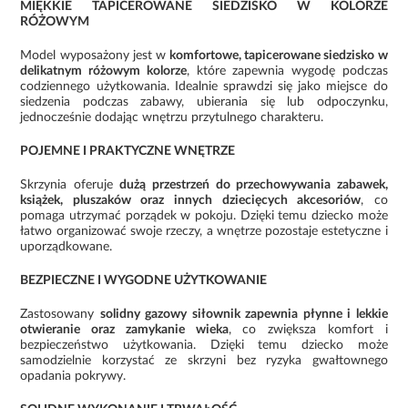
MIĘKKIE TAPICEROWANE SIEDZISKO W KOLORZE
RÓŻOWYM
Model wyposażony jest w
komfortowe, tapicerowane siedzisko w
delikatnym różowym kolorze
, które zapewnia wygodę podczas
codziennego użytkowania. Idealnie sprawdzi się jako miejsce do
siedzenia podczas zabawy, ubierania się lub odpoczynku,
jednocześnie dodając wnętrzu przytulnego charakteru.
POJEMNE I PRAKTYCZNE WNĘTRZE
Skrzynia oferuje
dużą przestrzeń do przechowywania zabawek,
książek, pluszaków oraz innych dziecięcych akcesoriów
, co
pomaga utrzymać porządek w pokoju. Dzięki temu dziecko może
łatwo organizować swoje rzeczy, a wnętrze pozostaje estetyczne i
uporządkowane.
BEZPIECZNE I WYGODNE UŻYTKOWANIE
Zastosowany
solidny gazowy siłownik zapewnia płynne i lekkie
otwieranie oraz zamykanie wieka
, co zwiększa komfort i
bezpieczeństwo użytkowania. Dzięki temu dziecko może
samodzielnie korzystać ze skrzyni bez ryzyka gwałtownego
opadania pokrywy.