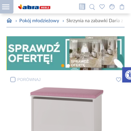
›
Pokój młodzieżowy
›
Skrzynia na zabawki Daria z si
Otw
PORÓWNAJ