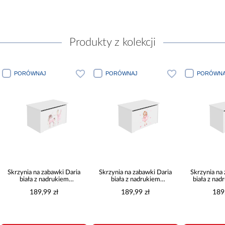
Produkty z kolekcji
PORÓWNAJ
PORÓWNAJ
PORÓWNA
Skrzynia na zabawki Daria
Skrzynia na zabawki Daria
Skrzynia na
biała z nadrukiem
biała z nadrukiem
biała z na
Dziewczynka z jednorożcem
Dziewczynka ze
189,99 zł
189,99 zł
189
skrzydełkami