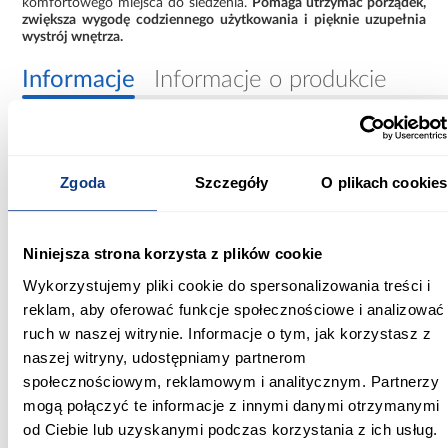
komfortowego miejsca do siedzenia.
Pomaga utrzymać porządek,
zwiększa wygodę codziennego użytkowania i pięknie uzupełnia
wystrój wnętrza.
Informacje
Informacje o produkcie
Szerokość [cm]:
40.00
Zgoda
Szczegóły
O plikach cookies
Głębokość [cm]:
73.00
Niniejsza strona korzysta z plików cookie
Wysokość [cm]:
Wykorzystujemy pliki cookie do spersonalizowania treści i
42.00
reklam, aby oferować funkcje społecznościowe i analizować
ruch w naszej witrynie. Informacje o tym, jak korzystasz z
Kolor frontów:
naszej witryny, udostępniamy partnerom
biały
społecznościowym, reklamowym i analitycznym. Partnerzy
mogą połączyć te informacje z innymi danymi otrzymanymi
Kolor korpusu:
od Ciebie lub uzyskanymi podczas korzystania z ich usług.
biały