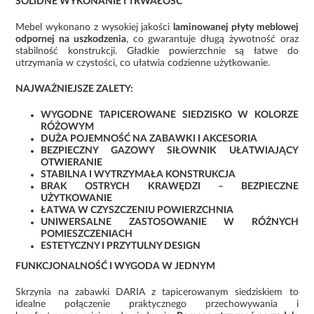
SOLIDNE WYKONANIE I TRWAŁOŚĆ
Mebel wykonano z wysokiej jakości
laminowanej płyty meblowej
odpornej na uszkodzenia
, co gwarantuje długą żywotność oraz
stabilność konstrukcji. Gładkie powierzchnie są łatwe do
utrzymania w czystości, co ułatwia codzienne użytkowanie.
NAJWAŻNIEJSZE ZALETY:
WYGODNE TAPICEROWANE SIEDZISKO W KOLORZE
RÓŻOWYM
DUŻA POJEMNOŚĆ NA ZABAWKI I AKCESORIA
BEZPIECZNY GAZOWY SIŁOWNIK UŁATWIAJĄCY
OTWIERANIE
STABILNA I WYTRZYMAŁA KONSTRUKCJA
BRAK OSTRYCH KRAWĘDZI – BEZPIECZNE
UŻYTKOWANIE
ŁATWA W CZYSZCZENIU POWIERZCHNIA
UNIWERSALNE ZASTOSOWANIE W RÓŻNYCH
POMIESZCZENIACH
ESTETYCZNY I PRZYTULNY DESIGN
FUNKCJONALNOŚĆ I WYGODA W JEDNYM
Skrzynia na zabawki DARIA z tapicerowanym siedziskiem to
idealne połączenie praktycznego przechowywania i