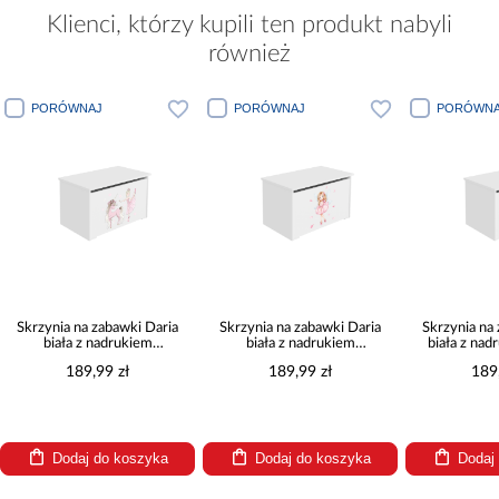
Klienci, którzy kupili ten produkt nabyli
również
PORÓWNAJ
PORÓWNAJ
PORÓWNA
Skrzynia na zabawki Daria
Skrzynia na zabawki Daria
Skrzynia na
biała z nadrukiem
biała z nadrukiem
biała z na
Dziewczynka z jednorożcem
Dziewczynka ze
189,99 zł
189,99 zł
189
skrzydełkami
Dodaj do koszyka
Dodaj do koszyka
Dodaj