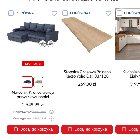
PORÓWNAJ
PORÓWNAJ
PORÓWN
promocja
Stopnica Gresowa Peldano
Kuchnia n
Recto Yoho Oak 33/120
Biały
265x30
269,00 zł
9 99
Narożnik Kronos wersja
prawa/lewa popiel
2 549,99 zł
Najniższa cena:
2 749,99 zł
Cena regularna:
2 749,99 zł
Dodaj do koszyka
Dodaj do koszyka
Dodaj