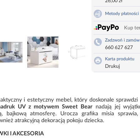
26,00 zł
Metody płatności
Kup ter
Zadzwoń i zamów
660 627 627
Karta produktu
Drukuj
aktyczny i estetyczny mebel, który doskonale sprawdzi
y nadruk UV z motywem Sweet Bear
nadają jej wyjątk
 bajkową atmosferę. Urocza grafika misia sprawia, 
nież atrakcyjną dekoracją pokoju dziecka.
KI I AKCESORIA