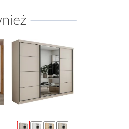
wnież
promocja