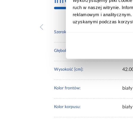
Informacje
Inform
Wykorzystujemy pliki cookie 
ruch w naszej witrynie. Inf
reklamowym i analitycznym. 
uzyskanymi podczas korzysta
40.0
Szerokość [cm]:
73.0
Głębokość [cm]:
42.0
Wysokość [cm]:
biały
Kolor frontów:
biały
Kolor korpusu: