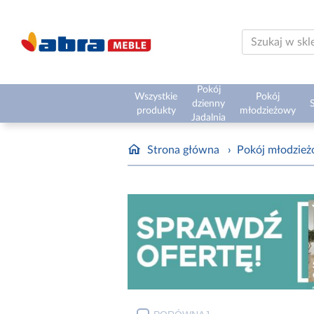
Pokój
Wszystkie
Pokój
dzienny
S
produkty
młodzieżowy
Jadalnia
Strona główna
›
Pokój młodzie