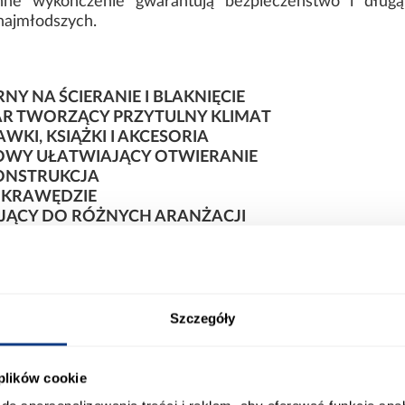
ranne wykończenie gwarantują bezpieczeństwo i dłu
najmłodszych.
 NA ŚCIERANIE I BLAKNIĘCIE
R TWORZĄCY PRZYTULNY KLIMAT
KI, KSIĄŻKI I AKCESORIA
ZOWY UŁATWIAJĄCY OTWIERANIE
KONSTRUKCJA
 KRAWĘDZIE
JĄCY DO RÓŻNYCH ARANŻACJI
I SAMODZIELNOŚĆ DZIECKA
NY STYL W JEDNYM
adrukiem Sweet Bear to idealne połączenie prakty
Szczegóły
iecięcego.
Pomaga utrzymać porządek, zapewnia wygo
atmosferę sprzyjającą codziennym zabawom.
 plików cookie