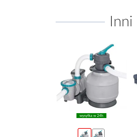
Inni
wysyłka w 24h
promocja