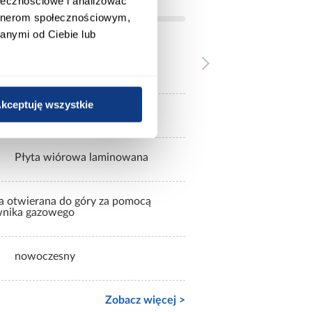
ołecznościowe i analizować
artnerom społecznościowym,
anymi od Ciebie lub
mat
kceptuję wszystkie
Płyta wiórowa laminowana
Płyta wiórowa laminowana
a otwierana do góry za pomocą
wnika gazowego
nowoczesny
Zobacz więcej >