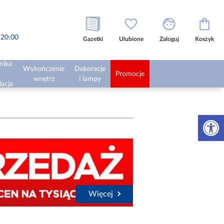
o 20:00
Gazetki
Ulubione
Zaloguj
Koszyk
nika
Wykończenie
Dekoracje
Promocje
wnętrz
i lampy
lacja
Otwórz 
Więcej