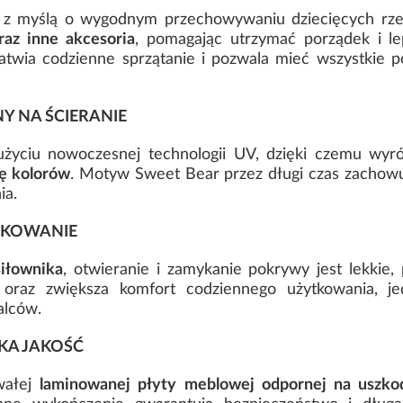
a z myślą o wygodnym przechowywaniu dziecięcych rz
oraz inne akcesoria
, pomagając utrzymać porządek i le
łatwia codzienne sprzątanie i pozwala mieć wszystkie
 NA ŚCIERANIE
użyciu nowoczesnej technologii UV, dzięki czemu wyr
tę kolorów
. Motyw Sweet Bear przez długi czas zachowu
ia.
TKOWANIE
iłownika
, otwieranie i zamykanie pokrywy jest lekkie
 oraz zwiększa komfort codziennego użytkowania, jed
alców.
KA JAKOŚĆ
rwałej
laminowanej płyty meblowej odpornej na uszko