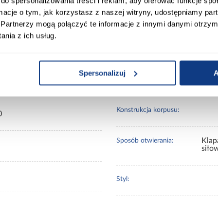
acje o produkcie
do spersonalizowania treści i reklam, aby oferować funkcje sp
ormacje o tym, jak korzystasz z naszej witryny, udostępniamy p
Partnerzy mogą połączyć te informacje z innymi danymi otrzym
nia z ich usług.
Wykończenie frontów:
0
Spersonalizuj
A
Konstrukcja frontów:
0
Konstrukcja korpusu:
0
Klap
Sposób otwierania:
siło
Styl: