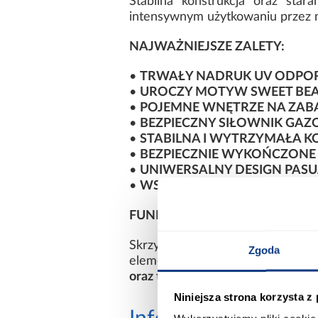
Stabilna konstrukcja oraz sta
intensywnym użytkowaniu przez 
NAJWAŻNIEJSZE ZALETY:
•
TRWAŁY NADRUK UV ODPORNY
•
UROCZY MOTYW SWEET BEA
•
POJEMNE WNĘTRZE NA ZABAW
•
BEZPIECZNY SIŁOWNIK GA
•
STABILNA I WYTRZYMAŁA 
•
BEZPIECZNIE WYKOŃCZONE
•
UNIWERSALNY DESIGN PASU
•
WSPIERA NAUKĘ PORZĄDKU 
FUNKCJONALNOŚĆ I PRZYTUL
Skrzynia na zabawki DARIA z n
Zgoda
elementu wyposażenia pokoju dz
oraz tworzy ciepłą i przyjazną 
Niniejsza strona korzysta z