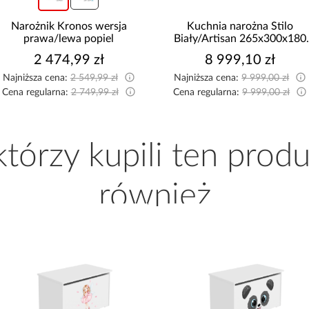
Kuchnia narożna Stilo
Szafa Palermo 250
Biały/Artisan 265x300x180
kaszmir/lustro
Cm
8 999,10 zł
1 699,00 zł
Najniższa cena:
9 999,00 zł
Cena regularna:
9 999,00 zł
 którzy kupili ten produ
również