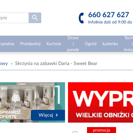
660 627 627
Infolinia dziś od 9:00 d
Drzwi
Tech
ypialnia
Przedpokój
Kuchnia
i
Ogród
Łazienka
i
panele
Insta
żowy
›
Skrzynia na zabawki Daria - Sweet Bear
Więcej
promocja