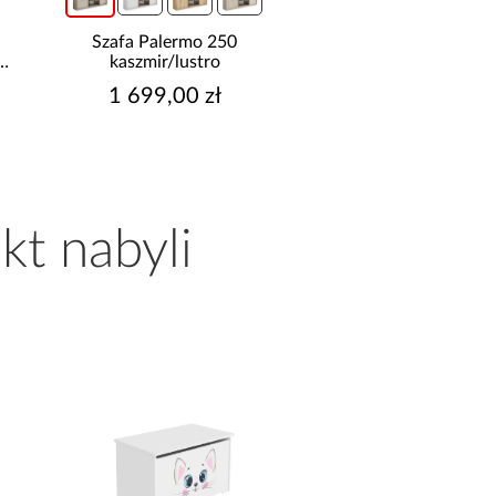
Narożnik z dwoma
Stopnica Gresowa P
pojemnikami Sereno beżowy
Recto Yoho Oak 3
2 114,99 zł
269,00 zł
Najniższa cena:
2 149,99 zł
Cena regularna:
2 349,99 zł
kt nabyli