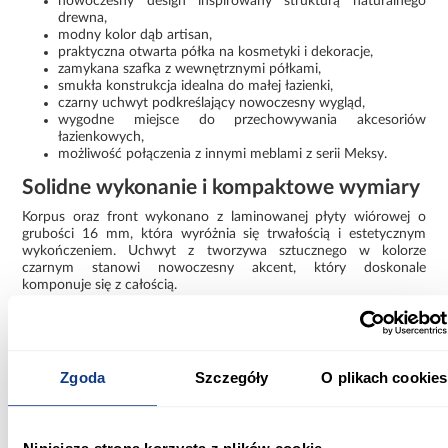
nowoczesny design inspirowany strukturą naturalnego
drewna,
modny kolor dąb artisan,
praktyczna otwarta półka na kosmetyki i dekoracje,
zamykana szafka z wewnętrznymi półkami,
smukła konstrukcja idealna do małej łazienki,
czarny uchwyt podkreślający nowoczesny wygląd,
wygodne miejsce do przechowywania akcesoriów
łazienkowych,
możliwość połączenia z innymi meblami z serii Meksy.
Solidne wykonanie i kompaktowe wymiary
Korpus oraz front wykonano z laminowanej płyty wiórowej o
grubości 16 mm, która wyróżnia się trwałością i estetycznym
wykończeniem. Uchwyt z tworzywa sztucznego w kolorze
czarnym stanowi nowoczesny akcent, który doskonale
komponuje się z całością.
Wymiary szafki łazienkowej Meksy 1D
szerokość: 25,5 cm,
głębokość: 24 cm,
Zgoda
Szczegóły
O plikach cookies
wysokość: 102 cm.
Dzięki kompaktowym wymiarom słupek łazienkowy Meksy 1D
pozwala efektywnie wykorzystać dostępną przestrzeń,