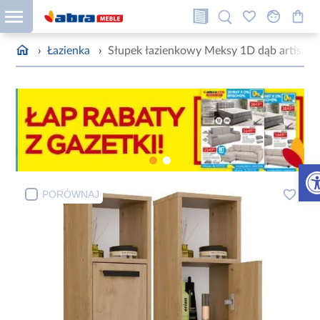
›
Łazienka
›
Słupek łazienkowy Meksy 1D dąb artisan
Otw
PORÓWNAJ