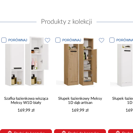
Produkty z kolekcji
PORÓWNAJ
PORÓWNAJ
PORÓWNA
Szafka łazienkowa wisząca
Słupek łazienkowy Meksy
Słupek łaz
Meksy W1D biały
1D dąb artisan
1D 
169,99 zł
169,99 zł
169