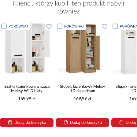
Klienci, którzy kupili ten produkt nabyli
również
PORÓWNAJ
PORÓWNAJ
PORÓWNA
Szafka łazienkowa wisząca
Słupek łazienkowy Meksy
Słupek łaz
Meksy W1D biały
1D dąb artisan
1D 
169,99 zł
169,99 zł
169
Dodaj do koszyka
Dodaj do koszyka
Dodaj