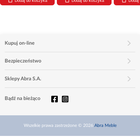
Dodaj do koszyka
Dodaj do koszyka
Dodaj
Kupuj on-line
Bezpieczeństwo
Sklepy Abra S.A.
Bądź na bieżąco
Wszelkie prawa zastrzeżone © 2026
Abra Meble