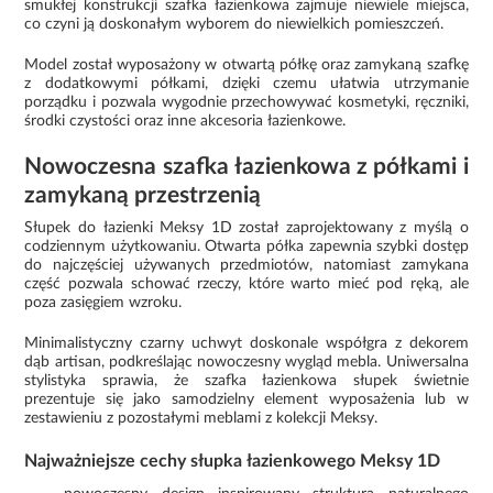
smukłej konstrukcji szafka łazienkowa zajmuje niewiele miejsca,
co czyni ją doskonałym wyborem do niewielkich pomieszczeń.
Model został wyposażony w otwartą półkę oraz zamykaną szafkę
z dodatkowymi półkami, dzięki czemu ułatwia utrzymanie
porządku i pozwala wygodnie przechowywać kosmetyki, ręczniki,
środki czystości oraz inne akcesoria łazienkowe.
Nowoczesna szafka łazienkowa z półkami i
zamykaną przestrzenią
Słupek do łazienki Meksy 1D został zaprojektowany z myślą o
codziennym użytkowaniu. Otwarta półka zapewnia szybki dostęp
do najczęściej używanych przedmiotów, natomiast zamykana
część pozwala schować rzeczy, które warto mieć pod ręką, ale
poza zasięgiem wzroku.
Minimalistyczny czarny uchwyt doskonale współgra z dekorem
dąb artisan, podkreślając nowoczesny wygląd mebla. Uniwersalna
stylistyka sprawia, że szafka łazienkowa słupek świetnie
prezentuje się jako samodzielny element wyposażenia lub w
zestawieniu z pozostałymi meblami z kolekcji Meksy.
Najważniejsze cechy słupka łazienkowego Meksy 1D