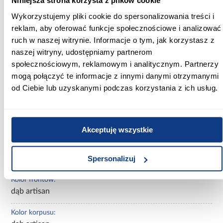
Niniejsza strona korzysta z plików cookie
zapewniając jednocześnie wygodne miejsce do przechowywania.
To idealna szafka łazienkowa dla osób poszukujących
Wykorzystujemy pliki cookie do spersonalizowania treści i
funkcjonalnych mebli w dekorze dąb artisan, które pomagają
utrzymać porządek i estetyczny wygląd wnętrza.
reklam, aby oferować funkcje społecznościowe i analizować
ruch w naszej witrynie. Informacje o tym, jak korzystasz z
Informacje
Informacje o produkcie
naszej witryny, udostępniamy partnerom
społecznościowym, reklamowym i analitycznym. Partnerzy
mogą połączyć te informacje z innymi danymi otrzymanymi
Szerokość [cm]:
od Ciebie lub uzyskanymi podczas korzystania z ich usług.
25.50
Głębokość [cm]:
24.00
Akceptuję wszystkie
Wysokość [cm]:
102.00
Spersonalizuj
Kolor frontów:
dąb artisan
Kolor korpusu: