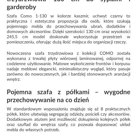
garderoby
Szafa Como 1-130 w kolorze kaszmir, uchwyt czarny to
praktyczna i estetyczna propozycja dla osób, które szukają
pojemnego mebla do przechowywania ubrań, dodatków i
domowych akcesoriów. Dzięki szerokości 130 cm oraz wysokości
245,5 cm model doskonale wykorzystuje przestrzeń w
pomieszczeniu, oferując dużą ilość miejsca do organizacji rzeczy.
Nowoczesna szafa trzydrzwiowa z kolekcji COMO została
wykonana z trwałej płyty wiórowej laminowanej, odpornej na
codzienne użytkowanie. Matowe wykończenie frontów i korpusu
nadaje meblowi elegancki, minimalistyczny wygląd, który pasuje
zarówno do nowoczesnych, jak i bardziej stonowanych aranżacji
wnętrz.
Pojemna szafa z półkami – wygodne
przechowywanie na co dzień
W standardowym wyposażeniu znajduje się aż 8 praktycznych
półek, które ułatwiają segregację odzieży, pościeli czy akcesoriów.
Dodatkowym atutem jest możliwość dokupienia kolejnych półek
oraz szuflad do wnętrza szafy, co pozwala dopasować układ
mebla do własnych potrzeb.