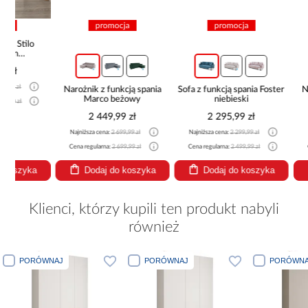
promocja
promocja
pro
Narożnik z funkcją spania
Sofa z funkcją spania Foster
Narożnik 
Marco beżowy
niebieski
pojemnik
be
2 449,99 zł
2 295,99 zł
2 51
Najniższa cena:
2 699,99 zł
Najniższa cena:
2 299,99 zł
Najniższa cena
Cena regularna:
2 699,99 zł
Cena regularna:
2 499,99 zł
Cena regularna
Dodaj do koszyka
Dodaj do koszyka
Dodaj
Klienci, którzy kupili ten produkt nabyli
również
PORÓWNAJ
PORÓWNAJ
PORÓWNA