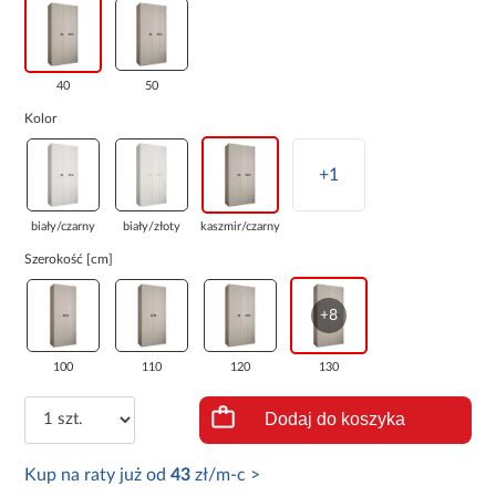
40
50
Kolor
+1
biały/czarny
biały/złoty
kaszmir/czarny
Szerokość [cm]
+8
100
110
120
130
Dodaj do koszyka
Kup na raty już od
43
zł/m-c >