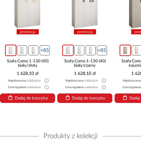
promocja
promocja
pro
+85
+85
Szafa Como 1-130 (40)
Szafa Como 1-130 (40)
Szafa Com
biały/złoty
biały/czarny
kaszmi
1 628,10 zł
1 628,10 zł
1 62
Najniższa cena:
1 809,00 zł
Najniższa cena:
1 809,00 zł
Najniższa cena
Cena regularna:
1 809,00 zł
Cena regularna:
1 809,00 zł
Cena regularna
Dodaj do koszyka
Dodaj do koszyka
Dodaj
Produkty z kolekcji