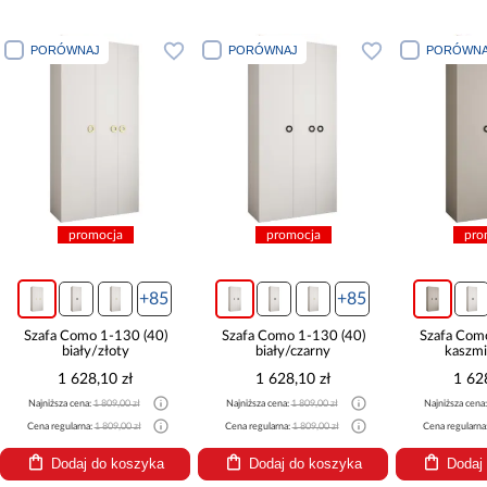
PORÓWNAJ
PORÓWNAJ
PORÓWNA
promocja
promocja
pro
+85
+85
Szafa Como 1-130 (40)
Szafa Como 1-130 (40)
Szafa Com
biały/złoty
biały/czarny
kaszmi
1 628,10 zł
1 628,10 zł
1 62
Najniższa cena:
1 809,00 zł
Najniższa cena:
1 809,00 zł
Najniższa cena
Cena regularna:
1 809,00 zł
Cena regularna:
1 809,00 zł
Cena regularna
Dodaj do koszyka
Dodaj do koszyka
Dodaj