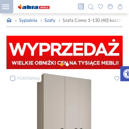
›
Sypialnia
›
Szafy
›
Szafa Como 1-130 (40) kaszmir/
Otw
PORÓWNAJ