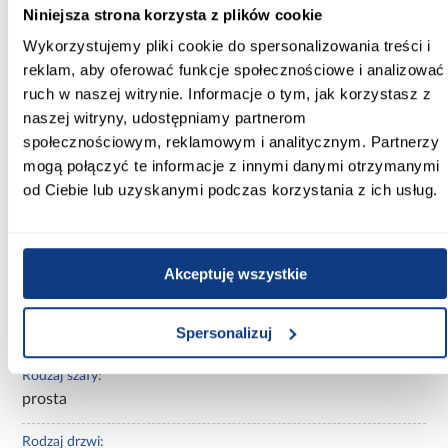
130.00
Niniejsza strona korzysta z plików cookie
Wykorzystujemy pliki cookie do spersonalizowania treści i
Głębokość [cm]:
40.00
reklam, aby oferować funkcje społecznościowe i analizować
ruch w naszej witrynie. Informacje o tym, jak korzystasz z
Wysokość [cm]:
naszej witryny, udostępniamy partnerom
245.50
społecznościowym, reklamowym i analitycznym. Partnerzy
mogą połączyć te informacje z innymi danymi otrzymanymi
Kolor frontów:
od Ciebie lub uzyskanymi podczas korzystania z ich usług.
beżowy
Kolor korpusu:
beżowy
Akceptuję wszystkie
Wybarwienie:
Spersonalizuj
beżowe
Rodzaj szafy:
prosta
Rodzaj drzwi: