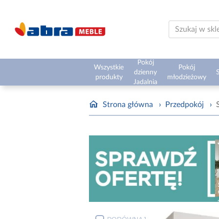
Pokój
Wszystkie
Pokój
dzienny
S
produkty
młodzieżowy
Jadalnia
Strona główna
›
Przedpokój
›