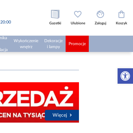
o 20:00
Gazetki
Ulubione
Zaloguj
Koszyk
nika
Wykończenie
Dekoracje
Promocje
wnętrz
i lampy
lacja
Otwórz 
Więcej