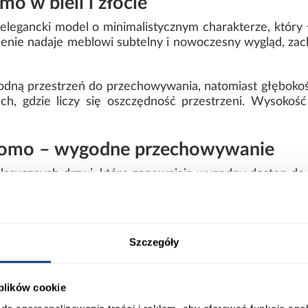
 w bieli i złocie
 elegancki model o minimalistycznym charakterze, który
wienie nadaje meblowi subtelny i nowoczesny wygląd, za
dną przestrzeń do przechowywania, natomiast głębokość
ch, gdzie liczy się oszczędność przestrzeni. Wysoko
Como – wygodne przechowywanie
lasycznych drzwi, które zapewniają wygodny dostęp do 
onstrukcja sprawia, że mebel prezentuje się nowocześnie
zny styl szafy i nadaje jej spójny wygląd.
Szczegóły
szafy Como 1-130
 plików cookie