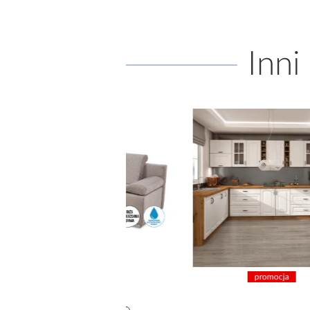
Inni
promocja
promocja