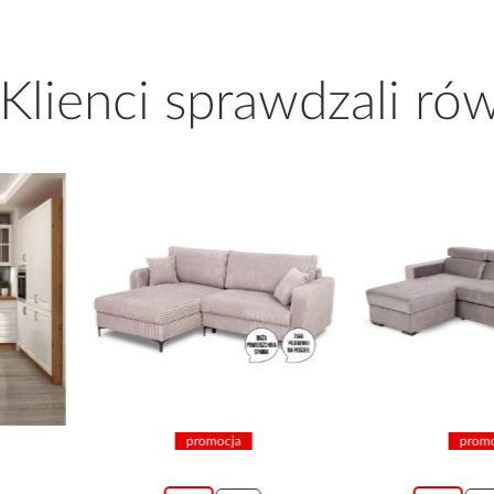
 Klienci sprawdzali ró
promocja
promocja