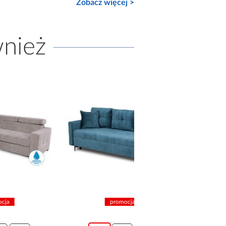
Zobacz więcej >
wnież
promocja
promocja