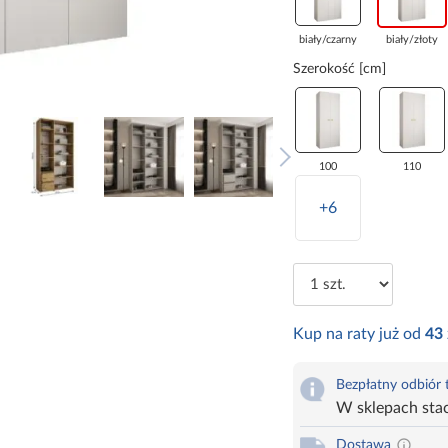
biały/czarny
biały/złoty
Szerokość [cm]
100
110
+6
Kup na raty już od
43
Bezpłatny odbiór
W sklepach sta
Dostawa