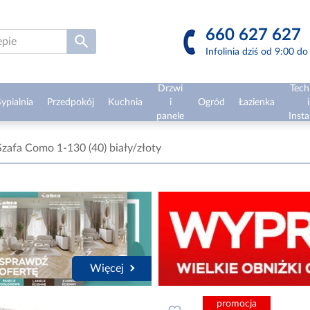
660 627 627
Infolinia dziś od 9:00 d
Drzwi
Tech
ypialnia
Przedpokój
Kuchnia
i
Ogród
Łazienka
i
panele
Insta
Szafa Como 1-130 (40) biały/złoty
Więcej
promocja