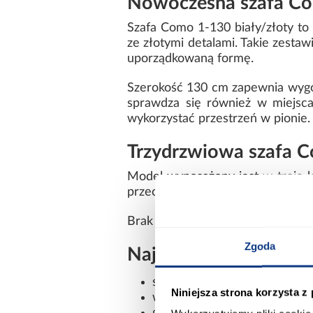
Nowoczesna szafa Como
Szafa Como 1-130 biały/złoty to
ze złotymi detalami. Takie zesta
uporządkowaną formę.
Szerokość 130 cm zapewnia wygo
sprawdza się również w miejsca
wykorzystać przestrzeń w pionie.
Trzydrzwiowa szafa 
Model wyposażony jest w troje k
przechowywanych rzeczy. Prosta k
Brak lustra podkreśla minimalistyc
Zgoda
Najważniejsze cechy 
szerokość: 130 cm
Niniejsza strona korzysta z
wysokość: 245,5 cm