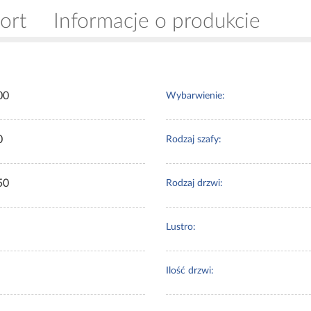
ort
Informacje o produkcie
00
Wybarwienie:
0
Rodzaj szafy:
50
Rodzaj drzwi:
Lustro:
Ilość drzwi: