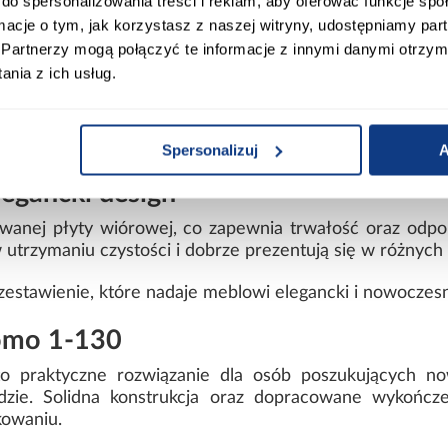
do spersonalizowania treści i reklam, aby oferować funkcje sp
mi
ormacje o tym, jak korzystasz z naszej witryny, udostępniamy p
Partnerzy mogą połączyć te informacje z innymi danymi otrzym
 i korpusu
nia z ich usług.
Spersonalizuj
A
ntażu
legancki design
owanej płyty wiórowej, co zapewnia trwałość oraz odpo
utrzymaniu czystości i dobrze prezentują się w różnyc
 zestawienie, które nadaje meblowi elegancki i nowoczes
Como 1-130
to praktyczne rozwiązanie dla osób poszukujących n
dzie. Solidna konstrukcja oraz dopracowane wykończ
kowaniu.