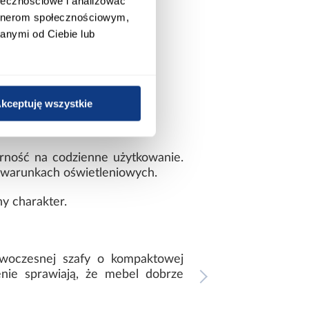
ołecznościowe i analizować
artnerom społecznościowym,
anymi od Ciebie lub
kceptuję wszystkie
rność na codzienne użytkowanie.
h warunkach oświetleniowych.
ny charakter.
owoczesnej szafy o kompaktowej
enie sprawiają, że mebel dobrze