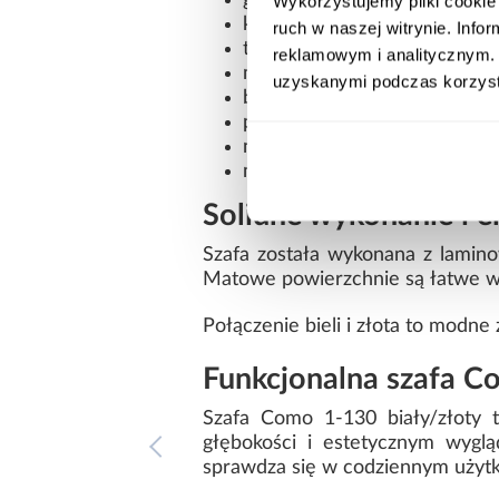
głębokość: 40 cm
Wykorzystujemy pliki cookie 
kolor: biały ze złotymi detala
ruch w naszej witrynie. Inf
trzydrzwiowa konstrukcja
reklamowym i analitycznym. 
matowe wykończenie frontów
uzyskanymi podczas korzysta
bez lustra
płyta wiórowa laminowana
nowoczesny styl
mebel do samodzielnego mo
Solidne wykonanie i e
Szafa została wykonana z lamin
Matowe powierzchnie są łatwe w 
Połączenie bieli i złota to modne
Funkcjonalna szafa 
Szafa Como 1-130 biały/złoty 
głębokości i estetycznym wyglą
sprawdza się w codziennym użyt