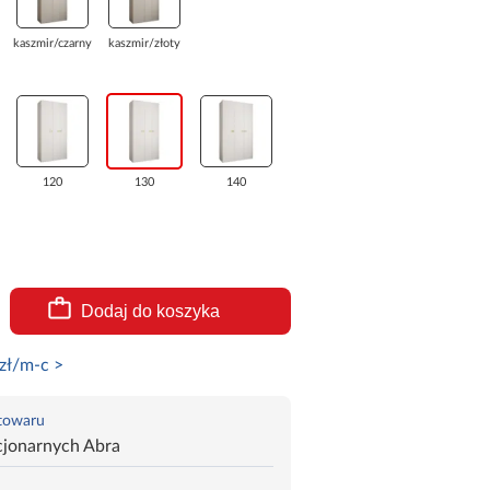
kaszmir/czarny
kaszmir/złoty
120
130
140
Dodaj do koszyka
zł/m-c >
 towaru
cjonarnych Abra