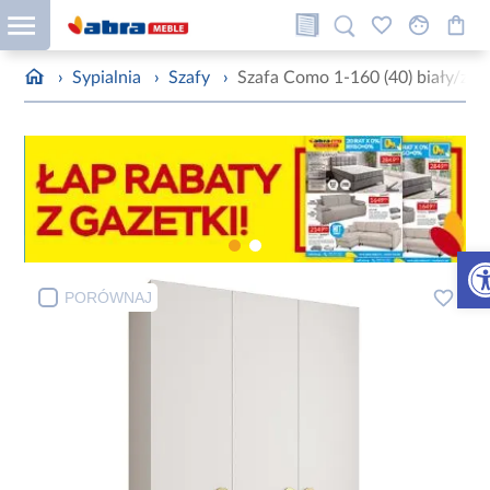
›
Sypialnia
›
Szafy
›
Szafa Como 1-160 (40) biały/zło
Otw
PORÓWNAJ