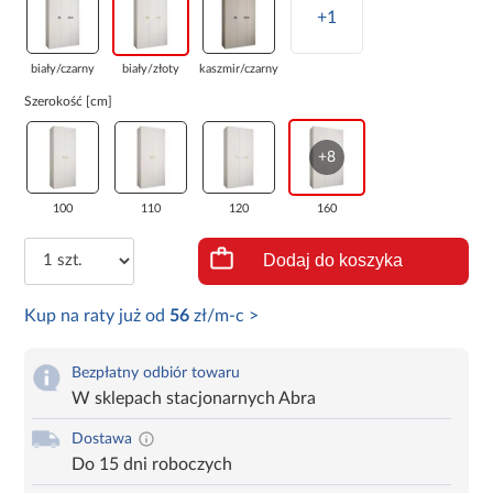
+1
biały/czarny
biały/złoty
kaszmir/czarny
Szerokość [cm]
+8
100
110
120
160
Dodaj do koszyka
Kup na raty już od
56
zł/m-c >
Bezpłatny odbiór towaru
W sklepach stacjonarnych Abra
Dostawa
Do 15 dni roboczych