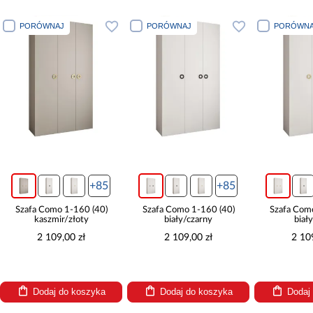
PORÓWNAJ
PORÓWNAJ
PORÓWNA
+85
+85
Szafa Como 1-160 (40)
Szafa Como 1-160 (40)
Szafa Com
kaszmir/złoty
biały/czarny
biał
2 109,00 zł
2 109,00 zł
2 10
Dodaj do koszyka
Dodaj do koszyka
Dodaj