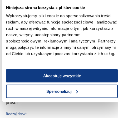
Niniejsza strona korzysta z plików cookie
Głębokość [cm]:
Wykorzystujemy pliki cookie do spersonalizowania treści i
40.00
reklam, aby oferować funkcje społecznościowe i analizować
Wysokość [cm]:
ruch w naszej witrynie. Informacje o tym, jak korzystasz z
245.50
naszej witryny, udostępniamy partnerom
społecznościowym, reklamowym i analitycznym. Partnerzy
Kolor frontów:
mogą połączyć te informacje z innymi danymi otrzymanymi
biały
od Ciebie lub uzyskanymi podczas korzystania z ich usług.
Kolor korpusu:
biały
Akceptuję wszystkie
Wybarwienie:
białe
Spersonalizuj
Rodzaj szafy:
prosta
Rodzaj drzwi: