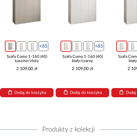
+85
+85
Szafa Como 1-160 (40)
Szafa Como 1-160 (40)
Szafa Com
kaszmir/złoty
biały/czarny
biał
2 109,00 zł
2 109,00 zł
2 10
Dodaj do koszyka
Dodaj do koszyka
Dodaj
Produkty z kolekcji