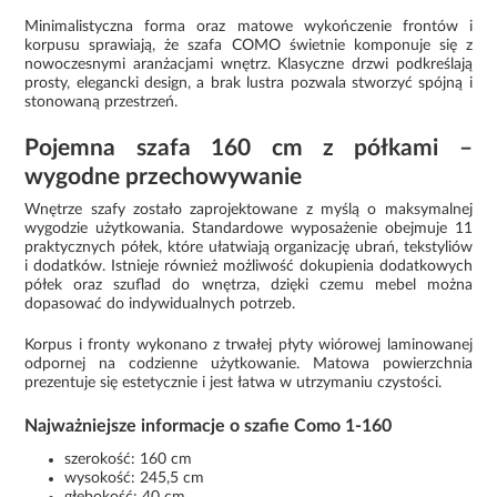
Minimalistyczna forma oraz matowe wykończenie frontów i
korpusu sprawiają, że szafa COMO świetnie komponuje się z
nowoczesnymi aranżacjami wnętrz. Klasyczne drzwi podkreślają
prosty, elegancki design, a brak lustra pozwala stworzyć spójną i
stonowaną przestrzeń.
Pojemna szafa 160 cm z półkami –
wygodne przechowywanie
Wnętrze szafy zostało zaprojektowane z myślą o maksymalnej
wygodzie użytkowania. Standardowe wyposażenie obejmuje 11
praktycznych półek, które ułatwiają organizację ubrań, tekstyliów
i dodatków. Istnieje również możliwość dokupienia dodatkowych
półek oraz szuflad do wnętrza, dzięki czemu mebel można
dopasować do indywidualnych potrzeb.
Korpus i fronty wykonano z trwałej płyty wiórowej laminowanej
odpornej na codzienne użytkowanie. Matowa powierzchnia
prezentuje się estetycznie i jest łatwa w utrzymaniu czystości.
Najważniejsze informacje o szafie Como 1-160
szerokość: 160 cm
wysokość: 245,5 cm
głębokość: 40 cm