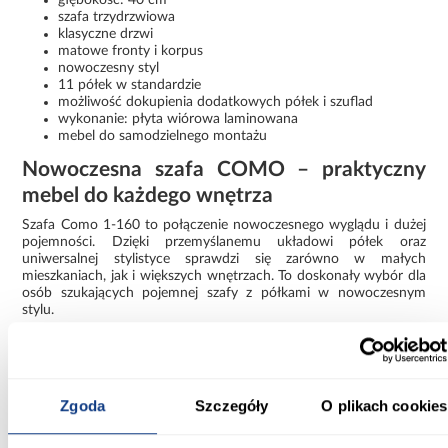
szafa trzydrzwiowa
klasyczne drzwi
matowe fronty i korpus
nowoczesny styl
11 półek w standardzie
możliwość dokupienia dodatkowych półek i szuflad
wykonanie: płyta wiórowa laminowana
mebel do samodzielnego montażu
Nowoczesna szafa COMO – praktyczny
mebel do każdego wnętrza
Szafa Como 1-160 to połączenie nowoczesnego wyglądu i dużej
pojemności. Dzięki przemyślanemu układowi półek oraz
uniwersalnej stylistyce sprawdzi się zarówno w małych
mieszkaniach, jak i większych wnętrzach. To doskonały wybór dla
osób szukających pojemnej szafy z półkami w nowoczesnym
stylu.
Informacje
Transport
Informacje o pro
Zgoda
Szczegóły
O plikach cookies
Szerokość [cm]:
160.00