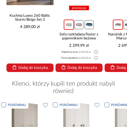
promocja
Kuchnia Luxeo 260 Baltic
Storm/Beige Set 3
4 289,00 zł
a
Sofa rozkładana Foster z
Narożnik z 
pojemnikiem beżowa
Marco
2 299,99 zł
2 69
Najniższa cena:
2 499,99 zł
Cena regularna:
2 499,99 zł
Dodaj do koszyka
Dodaj do koszyka
Dodaj
Klienci, którzy kupili ten produkt nabyli
również
PORÓWNAJ
PORÓWNAJ
PORÓWNA