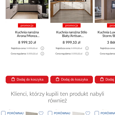
ocja
promocja
promocja
 narożna
Kuchnia narożna Stilo
Kuchnia Luxeo 260 Baltic
/Monza
Biały/Artisan
Storm/Beige Set 3
25x225
265x300x180 Cm
,10 zł
8 999,10 zł
3 860,10 zł
 999,00 zł
Najniższa cena:
9 999,00 zł
Najniższa cena:
4 289,00 zł
9 999,00 zł
Cena regularna:
9 999,00 zł
Cena regularna:
4 289,00 zł
do koszyka
Dodaj do koszyka
Dodaj do koszyka
Klienci, którzy kupili ten produkt nabyli
również
PORÓWNAJ
PORÓWNAJ
PORÓWNA