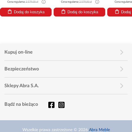
Cena regularna:
2 579,00 zł
Cena regularna:
2 579,00 zł
Cena regularna
Dodaj do koszyka
Dodaj do koszyka
Dodaj
Kupuj on-line
Bezpieczeństwo
Sklepy Abra S.A.
Bądź na bieżąco
Wszelkie prawa zastrzeżone © 2026
Abra Meble