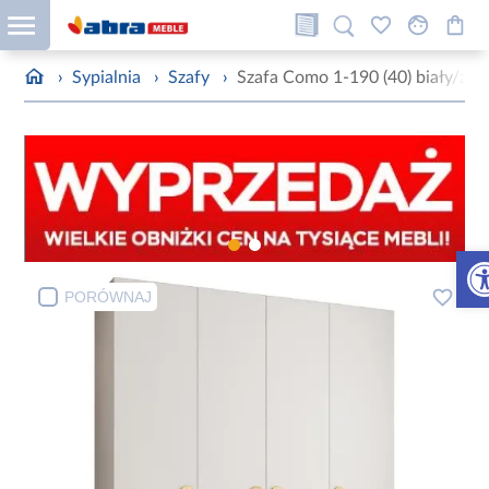
›
Sypialnia
›
Szafy
›
Szafa Como 1-190 (40) biały/zło
Otw
PORÓWNAJ