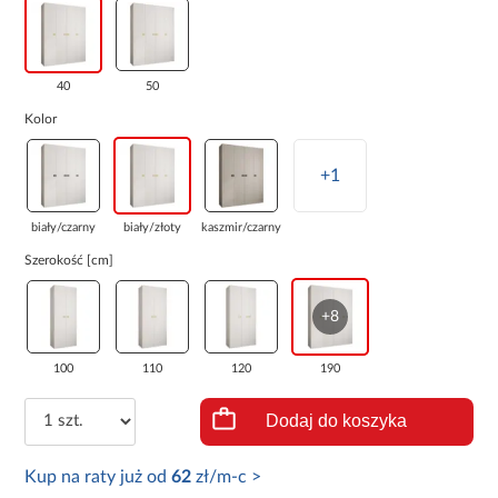
40
50
Kolor
+1
biały/czarny
biały/złoty
kaszmir/czarny
Szerokość [cm]
+8
100
110
120
190
Dodaj do koszyka
Kup na raty już od
62
zł/m-c >