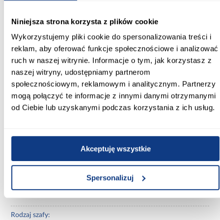
Niniejsza strona korzysta z plików cookie
Szerokość [cm]:
190.00
Wykorzystujemy pliki cookie do spersonalizowania treści i
reklam, aby oferować funkcje społecznościowe i analizować
Głębokość [cm]:
ruch w naszej witrynie. Informacje o tym, jak korzystasz z
40.00
naszej witryny, udostępniamy partnerom
społecznościowym, reklamowym i analitycznym. Partnerzy
Wysokość [cm]:
mogą połączyć te informacje z innymi danymi otrzymanymi
245.50
od Ciebie lub uzyskanymi podczas korzystania z ich usług.
Kolor frontów:
biały
Akceptuję wszystkie
Kolor korpusu:
biały
Spersonalizuj
Wybarwienie:
białe
Rodzaj szafy: