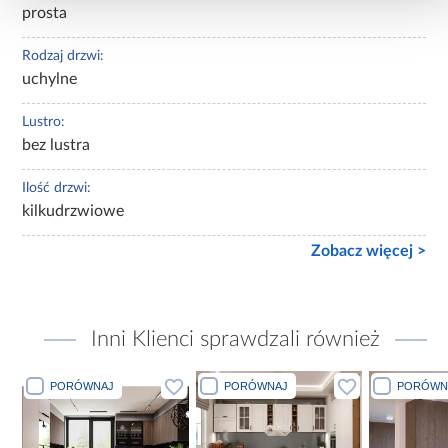
prosta
Rodzaj drzwi:
uchylne
Lustro:
bez lustra
Ilość drzwi:
kilkudrzwiowe
Zobacz więcej >
Inni Klienci sprawdzali również
J
PORÓWNAJ
PORÓWNAJ