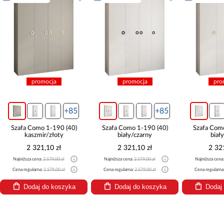
promocja
promocja
pro
+85
+85
Szafa Como 1-190 (40)
Szafa Como 1-190 (40)
Szafa Com
kaszmir/złoty
biały/czarny
biał
2 321,10 zł
2 321,10 zł
2 32
Najniższa cena:
2 579,00 zł
Najniższa cena:
2 579,00 zł
Najniższa cena
Cena regularna:
2 579,00 zł
Cena regularna:
2 579,00 zł
Cena regularna
Dodaj do koszyka
Dodaj do koszyka
Dodaj