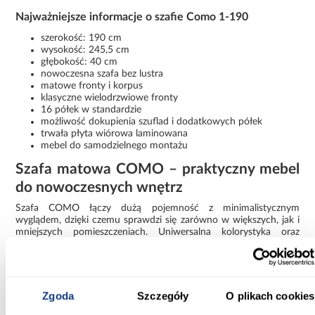
Najważniejsze informacje o szafie Como 1-190
szerokość: 190 cm
wysokość: 245,5 cm
głębokość: 40 cm
nowoczesna szafa bez lustra
matowe fronty i korpus
klasyczne wielodrzwiowe fronty
16 półek w standardzie
możliwość dokupienia szuflad i dodatkowych półek
trwała płyta wiórowa laminowana
mebel do samodzielnego montażu
Szafa matowa COMO – praktyczny mebel
do nowoczesnych wnętrz
Szafa COMO łączy dużą pojemność z minimalistycznym
wyglądem, dzięki czemu sprawdzi się zarówno w większych, jak i
mniejszych pomieszczeniach. Uniwersalna kolorystyka oraz
nowoczesny design ułatwiają dopasowanie mebla do wielu
aranżacji. To funkcjonalna szafa do przechowywania, która
pomoże utrzymać porządek i estetykę wnętrza każdego dnia.
Zgoda
Szczegóły
O plikach cookies
Informacje
Transport
Informacje o pro