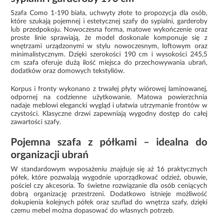
Szafa Como 1-190 biała, uchwyty złote to propozycja dla osób,
które szukają pojemnej i estetycznej szafy do sypialni, garderoby
lub przedpokoju. Nowoczesna forma, matowe wykończenie oraz
proste linie sprawiają, że model doskonale komponuje się z
wnętrzami urządzonymi w stylu nowoczesnym, loftowym oraz
minimalistycznym. Dzięki szerokości 190 cm i wysokości 245,5
cm szafa oferuje dużą ilość miejsca do przechowywania ubrań,
dodatków oraz domowych tekstyliów.
Korpus i fronty wykonano z trwałej płyty wiórowej laminowanej,
odpornej na codzienne użytkowanie. Matowa powierzchnia
nadaje meblowi elegancki wygląd i ułatwia utrzymanie frontów w
czystości. Klasyczne drzwi zapewniają wygodny dostęp do całej
zawartości szafy.
Pojemna szafa z półkami – idealna do
organizacji ubrań
W standardowym wyposażeniu znajduje się aż 16 praktycznych
półek, które pozwalają wygodnie uporządkować odzież, obuwie,
pościel czy akcesoria. To świetne rozwiązanie dla osób ceniących
dobrą organizację przestrzeni. Dodatkowo istnieje możliwość
dokupienia kolejnych półek oraz szuflad do wnętrza szafy, dzięki
czemu mebel można dopasować do własnych potrzeb.