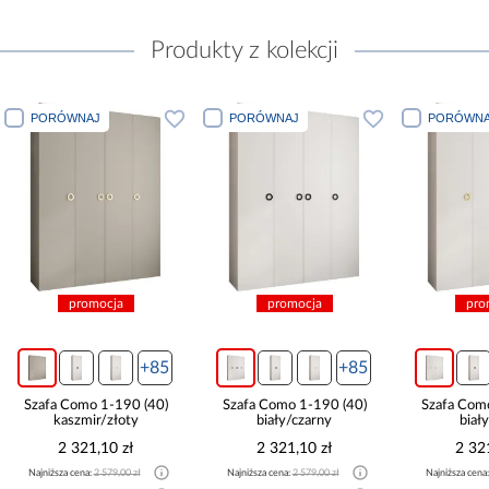
Produkty z kolekcji
PORÓWNAJ
PORÓWNAJ
PORÓWNA
promocja
promocja
pro
+85
+85
Szafa Como 1-190 (40)
Szafa Como 1-190 (40)
Szafa Com
kaszmir/złoty
biały/czarny
biał
2 321,10 zł
2 321,10 zł
2 32
Najniższa cena:
2 579,00 zł
Najniższa cena:
2 579,00 zł
Najniższa cena