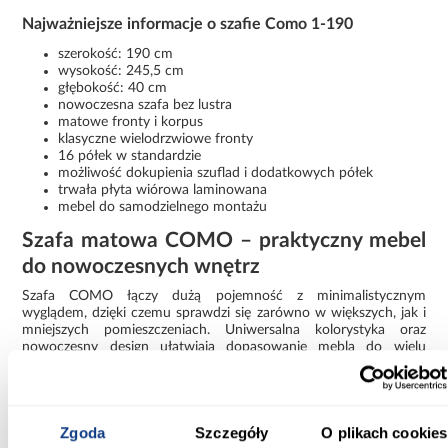
Najważniejsze informacje o szafie Como 1-190
szerokość: 190 cm
wysokość: 245,5 cm
głębokość: 40 cm
nowoczesna szafa bez lustra
matowe fronty i korpus
klasyczne wielodrzwiowe fronty
16 półek w standardzie
możliwość dokupienia szuflad i dodatkowych półek
trwała płyta wiórowa laminowana
mebel do samodzielnego montażu
Szafa matowa COMO – praktyczny mebel
do nowoczesnych wnętrz
Szafa COMO łączy dużą pojemność z minimalistycznym
wyglądem, dzięki czemu sprawdzi się zarówno w większych, jak i
mniejszych pomieszczeniach. Uniwersalna kolorystyka oraz
nowoczesny design ułatwiają dopasowanie mebla do wielu
aranżacji. To funkcjonalna szafa do przechowywania, która
pomoże utrzymać porządek i estetykę wnętrza każdego dnia.
Informacje
Transport
Informacje o pro
Zgoda
Szczegóły
O plikach cookies