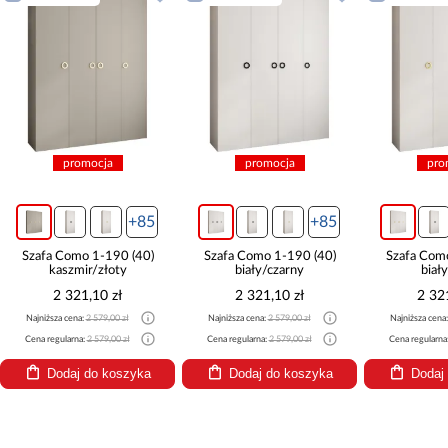
promocja
promocja
pro
+85
+85
Szafa Como 1-190 (40)
Szafa Como 1-190 (40)
Szafa Com
kaszmir/złoty
biały/czarny
biał
2 321,10 zł
2 321,10 zł
2 32
Najniższa cena:
2 579,00 zł
Najniższa cena:
2 579,00 zł
Najniższa cena
Cena regularna:
2 579,00 zł
Cena regularna:
2 579,00 zł
Cena regularna
Dodaj do koszyka
Dodaj do koszyka
Dodaj