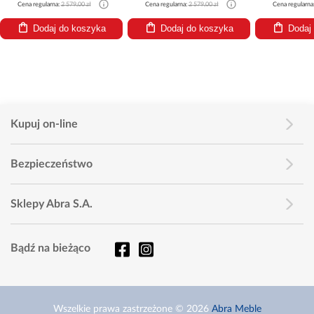
Cena regularna:
2 579,00 zł
Cena regularna:
2 579,00 zł
Cena regularna
Dodaj do koszyka
Dodaj do koszyka
Dodaj
Kupuj on-line
Bezpieczeństwo
Sklepy Abra S.A.
Bądź na bieżąco
Wszelkie prawa zastrzeżone © 2026
Abra Meble