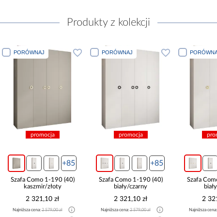
Produkty z kolekcji
PORÓWNAJ
PORÓWNAJ
PORÓWNA
promocja
promocja
pro
+85
+85
Szafa Como 1-190 (40)
Szafa Como 1-190 (40)
Szafa Com
kaszmir/złoty
biały/czarny
biał
2 321,10 zł
2 321,10 zł
2 32
Najniższa cena:
2 579,00 zł
Najniższa cena:
2 579,00 zł
Najniższa cena