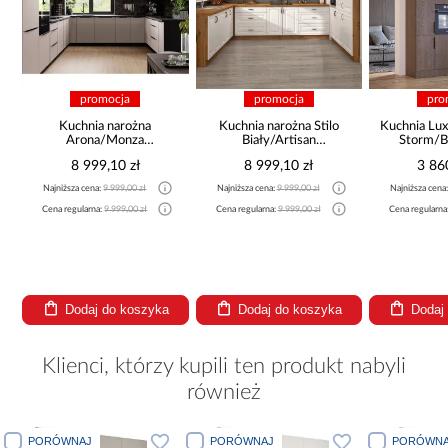
a
promocja
promocja
ożna
Kuchnia narożna Stilo
Kuchnia Luxeo 260 Baltic
nza
Biały/Artisan
Storm/Beige Set 3
225
265x300x180 Cm
zł
8 999,10 zł
3 860,10 zł
00 zł
Najniższa cena:
9 999,00 zł
Najniższa cena:
4 289,00 zł
Nar
p
00 zł
Cena regularna:
9 999,00 zł
Cena regularna:
4 289,00 zł
Naj
Cen
koszyka
Dodaj do koszyka
Dodaj do koszyka
Klienci, którzy kupili ten produkt nabyli
również
PORÓWNAJ
PORÓWNAJ
PORÓWNA