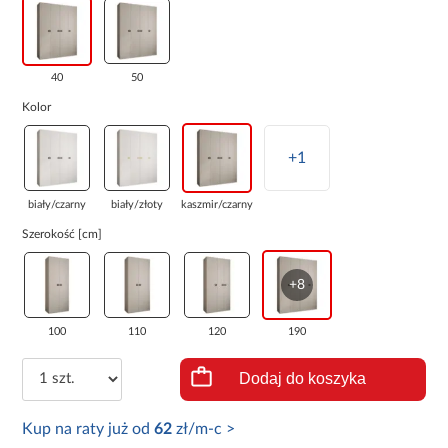
40
50
Kolor
+1
biały/czarny
biały/złoty
kaszmir/czarny
Szerokość [cm]
+8
100
110
120
190
Dodaj do koszyka
Kup na raty już od
62
zł/m-c >