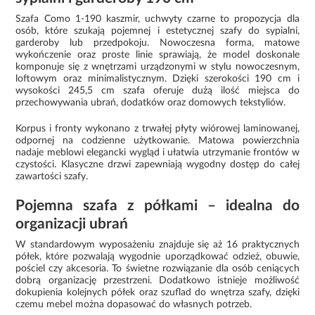
Szafa Como 1-190 kaszmir, uchwyty czarne to propozycja dla
osób, które szukają pojemnej i estetycznej szafy do sypialni,
garderoby lub przedpokoju. Nowoczesna forma, matowe
wykończenie oraz proste linie sprawiają, że model doskonale
komponuje się z wnętrzami urządzonymi w stylu nowoczesnym,
loftowym oraz minimalistycznym. Dzięki szerokości 190 cm i
wysokości 245,5 cm szafa oferuje dużą ilość miejsca do
przechowywania ubrań, dodatków oraz domowych tekstyliów.
Korpus i fronty wykonano z trwałej płyty wiórowej laminowanej,
odpornej na codzienne użytkowanie. Matowa powierzchnia
nadaje meblowi elegancki wygląd i ułatwia utrzymanie frontów w
czystości. Klasyczne drzwi zapewniają wygodny dostęp do całej
zawartości szafy.
Pojemna szafa z półkami – idealna do
organizacji ubrań
W standardowym wyposażeniu znajduje się aż 16 praktycznych
półek, które pozwalają wygodnie uporządkować odzież, obuwie,
pościel czy akcesoria. To świetne rozwiązanie dla osób ceniących
dobrą organizację przestrzeni. Dodatkowo istnieje możliwość
dokupienia kolejnych półek oraz szuflad do wnętrza szafy, dzięki
czemu mebel można dopasować do własnych potrzeb.