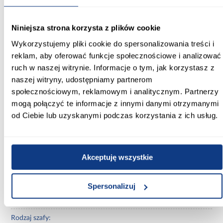
Szerokość [cm]:
Niniejsza strona korzysta z plików cookie
190.00
Wykorzystujemy pliki cookie do spersonalizowania treści i
Głębokość [cm]:
reklam, aby oferować funkcje społecznościowe i analizować
40.00
ruch w naszej witrynie. Informacje o tym, jak korzystasz z
naszej witryny, udostępniamy partnerom
Wysokość [cm]:
społecznościowym, reklamowym i analitycznym. Partnerzy
245.50
mogą połączyć te informacje z innymi danymi otrzymanymi
od Ciebie lub uzyskanymi podczas korzystania z ich usług.
Kolor frontów:
beżowy
Kolor korpusu:
Akceptuję wszystkie
beżowy
Wybarwienie:
Spersonalizuj
beżowe
Rodzaj szafy: