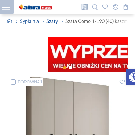
›
Sypialnia
›
Szafy
›
Szafa Como 1-190 (40) kaszmir/
Otw
PORÓWNAJ