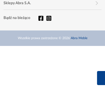
Sklepy Abra S.A.
Bądź na bieżąco
Wszelkie prawa zastrzeżone © 2026
Abra Meble
660 627 6
Infolinia dziś od 9