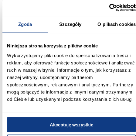
kompaktowa elegancja
Szafa Como 4-110 biały/złoty łączy nowoczesny design,
funkcjonalność i eleganckie wykończenie. Jasna kolorystyka,
matowe powierzchnie oraz złote detale sprawiają, że mebel
Zgoda
Szczegóły
O plikach cookies
prezentuje się stylowo i estetycznie, oferując wygodne
przechowywanie w kompaktowej, dobrze zaplanowanej formie.
Informacje
Transport
Informacje o pro
Niniejsza strona korzysta z plików cookie
Wykorzystujemy pliki cookie do spersonalizowania treści i
reklam, aby oferować funkcje społecznościowe i analizować
Kształt:
ruch w naszej witrynie. Informacje o tym, jak korzystasz z
proste
naszej witryny, udostępniamy partnerom
społecznościowym, reklamowym i analitycznym. Partnerzy
Rodzaj drzwi:
uchylne
mogą połączyć te informacje z innymi danymi otrzymanymi
od Ciebie lub uzyskanymi podczas korzystania z ich usług.
Oświetlenie:
Nie
Akceptuję wszystkie
Szerokość [cm]:
110.00