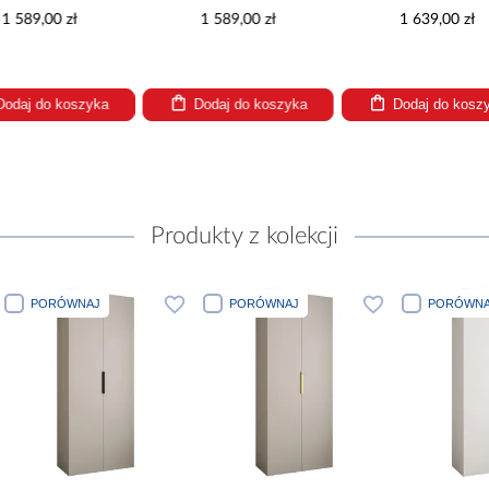
1 589,00 zł
1 639,00 zł
1 63
Dodaj do koszyka
Dodaj do koszyka
Dodaj
Produkty z kolekcji
J
PORÓWNAJ
PORÓWNAJ