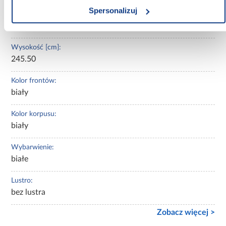
Spersonalizuj
Głębokość [cm]:
50.00
Wysokość [cm]:
245.50
Kolor frontów:
biały
Kolor korpusu:
biały
Wybarwienie:
białe
Lustro:
bez lustra
Zobacz więcej >