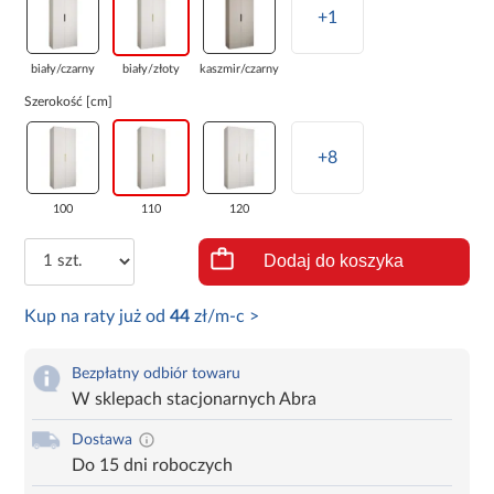
+1
biały/czarny
biały/złoty
kaszmir/czarny
Szerokość [cm]
+8
100
110
120
Dodaj do koszyka
Kup na raty już od
44
zł/m-c >
Bezpłatny odbiór towaru
W sklepach stacjonarnych Abra
Dostawa
Do 15 dni roboczych