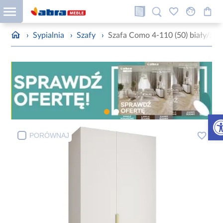
›
Sypialnia
›
Szafy
›
Szafa Como 4-110 (50) biały/zło
Otw
PORÓWNAJ