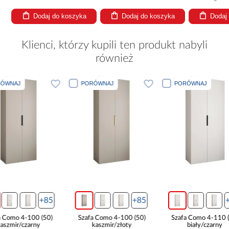
Dodaj do koszyka
Dodaj do koszyka
Dodaj 
Klienci, którzy kupili ten produkt nabyli
również
PORÓWNAJ
PORÓWNAJ
PORÓWNA
+85
+85
Szafa Como 4-100 (50)
Szafa Como 4-110 (50)
Szafa Com
kaszmir/złoty
biały/czarny
biał