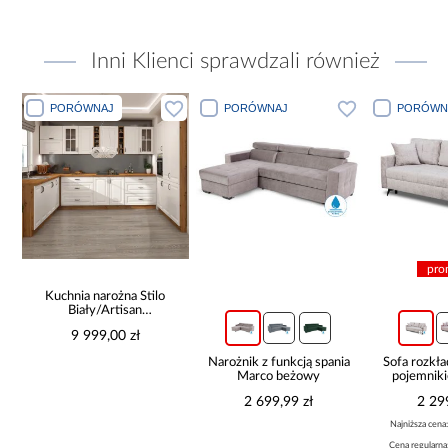
Inni Klienci sprawdzali również
PORÓWNAJ
PORÓWNAJ
PORÓWN
pro
Kuchnia narożna Stilo
Biały/Artisan
265x300x180 Cm
9 999,00 zł
Narożnik z funkcją spania
Sofa rozkła
Marco beżowy
pojemnik
2 699,99 zł
2 299
Najniższa cena:
Cena regularna