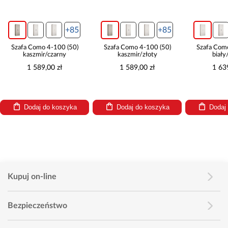
+85
+85
+85
 4-100 (50)
Szafa Como 4-100 (50)
Szafa Como 4-110 (50)
r/czarny
kaszmir/złoty
biały/czarny
,00 zł
1 589,00 zł
1 639,00 zł
 do koszyka
Dodaj do koszyka
Dodaj do koszyka
Kupuj on-line
Bezpieczeństwo