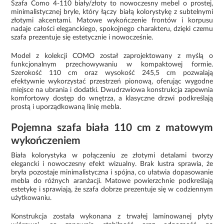
Szafa Como 4-110 biały/złoty to nowoczesny mebel o prostej,
minimalistycznej bryle, który łączy białą kolorystykę z subtelnymi
złotymi akcentami. Matowe wykończenie frontów i korpusu
nadaje całości eleganckiego, spokojnego charakteru, dzięki czemu
szafa prezentuje się estetycznie i nowocześnie.
Model z kolekcji COMO został zaprojektowany z myślą o
funkcjonalnym przechowywaniu w kompaktowej formie.
Szerokość 110 cm oraz wysokość 245,5 cm pozwalają
efektywnie wykorzystać przestrzeń pionową, oferując wygodne
miejsce na ubrania i dodatki. Dwudrzwiowa konstrukcja zapewnia
komfortowy dostęp do wnętrza, a klasyczne drzwi podkreślają
prostą i uporządkowaną linię mebla.
Pojemna szafa biała 110 cm z matowym
wykończeniem
Biała kolorystyka w połączeniu ze złotymi detalami tworzy
elegancki i nowoczesny efekt wizualny. Brak lustra sprawia, że
bryła pozostaje minimalistyczna i spójna, co ułatwia dopasowanie
mebla do różnych aranżacji. Matowe powierzchnie podkreślają
estetykę i sprawiają, że szafa dobrze prezentuje się w codziennym
użytkowaniu.
Konstrukcja została wykonana z trwałej laminowanej płyty