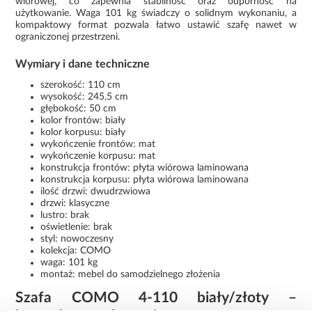
wiórowej, co zapewnia stabilność oraz odporność na
użytkowanie. Waga 101 kg świadczy o solidnym wykonaniu, a
kompaktowy format pozwala łatwo ustawić szafę nawet w
ograniczonej przestrzeni.
Wymiary i dane techniczne
szerokość: 110 cm
wysokość: 245,5 cm
głębokość: 50 cm
kolor frontów: biały
kolor korpusu: biały
wykończenie frontów: mat
wykończenie korpusu: mat
konstrukcja frontów: płyta wiórowa laminowana
konstrukcja korpusu: płyta wiórowa laminowana
ilość drzwi: dwudrzwiowa
drzwi: klasyczne
lustro: brak
oświetlenie: brak
styl: nowoczesny
kolekcja: COMO
waga: 101 kg
montaż: mebel do samodzielnego złożenia
Szafa COMO 4-110 biały/złoty –