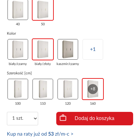
40
50
Kolor
+1
biały/czarny
biały/złoty
kaszmir/czarny
Szerokość [cm]
+8
100
110
120
160
Dodaj do koszyka
Kup na raty już od
53
zł/m-c >