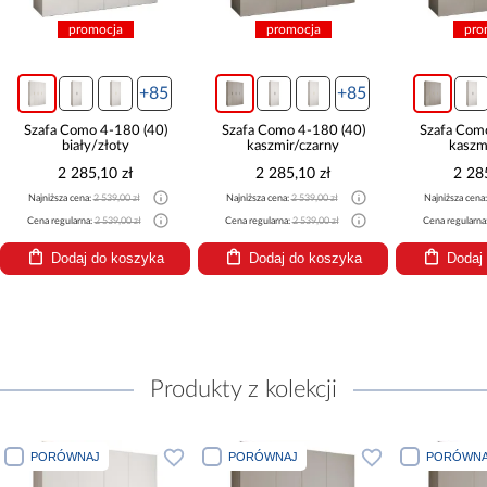
promocja
promocja
pro
+85
+85
Szafa Como 4-180 (40)
Szafa Como 4-180 (40)
Szafa Com
biały/złoty
kaszmir/czarny
kaszm
2 285,10 zł
2 285,10 zł
2 28
Najniższa cena:
2 539,00 zł
Najniższa cena:
2 539,00 zł
Najniższa cena
Cena regularna:
2 539,00 zł
Cena regularna:
2 539,00 zł
Cena regularna
Dodaj do koszyka
Dodaj do koszyka
Dodaj
Produkty z kolekcji
PORÓWNAJ
PORÓWNAJ
PORÓWNA