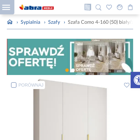
›
Sypialnia
›
Szafy
›
Szafa Como 4-160 (50) biały/zło
Otw
PORÓWNAJ