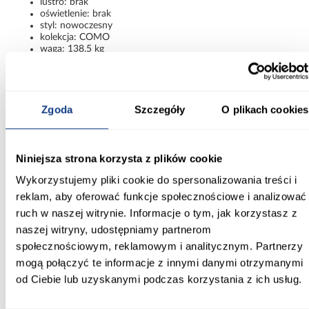
lustro: brak
oświetlenie: brak
styl: nowoczesny
kolekcja: COMO
waga: 138,5 kg
montaż: mebel do samodzielnego złożenia
Szafa COMO 4-160 biały/złoty –
funkcjonalna elegancja
Zgoda
Szczegóły
O plikach cookies
Szafa Como 4-160 biały/złoty łączy nowoczesny design,
praktyczne rozwiązania i estetyczne wykończenie.
Minimalistyczna forma, jasna kolorystyka oraz złote detale
Niniejsza strona korzysta z plików cookie
sprawiają, że mebel prezentuje się stylowo i elegancko, oferując
wygodne i uporządkowane przechowywanie na co dzień.
Wykorzystujemy pliki cookie do spersonalizowania treści i
Informacje
Transport
Informacje o pro
reklam, aby oferować funkcje społecznościowe i analizować
ruch w naszej witrynie. Informacje o tym, jak korzystasz z
naszej witryny, udostępniamy partnerom
Kształt:
społecznościowym, reklamowym i analitycznym. Partnerzy
proste
mogą połączyć te informacje z innymi danymi otrzymanymi
od Ciebie lub uzyskanymi podczas korzystania z ich usług.
Rodzaj drzwi:
uchylne