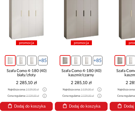
promocja
promocja
pro
+85
+85
Szafa Como 4-180 (40)
Szafa Como 4-180 (40)
Szafa Com
biały/złoty
kaszmir/czarny
kaszm
2 285,10 zł
2 285,10 zł
2 28
Najniższa cena:
2 539,00 zł
Najniższa cena:
2 539,00 zł
Najniższa cena
Cena regularna:
2 539,00 zł
Cena regularna:
2 539,00 zł
Cena regularna
Dodaj do koszyka
Dodaj do koszyka
Dodaj