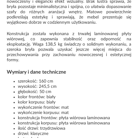
nowoczesny i elegancki efekt wizualny. Brak lustra sprawia, że
bryła pozostaje minimalistyczna i spójna, co ułatwia dopasowanie
szafy do różnych aranżacji wnętrz. Matowe powierzchnie
podkreślają estetykę i sprawiają, że mebel prezentuje się
wyjątkowo dobrze w codziennym użytkowaniu.
Konstrukcja została wykonana z trwałej laminowanej płyty
wiórowej, co zapewnia stabilność oraz odporność na
eksploatację. Waga 138,5 kg świadczy o solidnym wykonaniu, a
szeroka bryła pozwala uzyskać jeszcze więcej miejsca do
przechowywania przy zachowaniu nowoczesnej i estetycznej
formy.
Wymiary i dane techniczne
szerokość: 160 cm
wysokość: 245,5 cm
głębokość: 50 cm
kolor frontów: biały
kolor korpusu: biały
wykończenie frontów: mat
wykończenie korpusu: mat
konstrukcja frontów: płyta wiórowa laminowana
konstrukcja korpusu: płyta wiórowa laminowana
ilość drzwi: trzydrzwiowa
drzwi: klasyczne