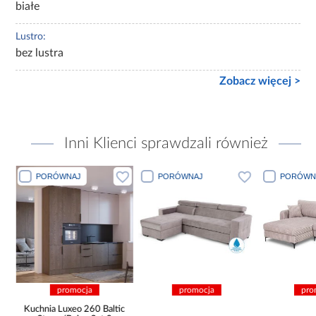
białe
Lustro:
bez lustra
Zobacz więcej >
Inni Klienci sprawdzali również
PORÓWNAJ
PORÓWNAJ
PORÓWN
promocja
promocja
pro
Kuchnia Luxeo 260 Baltic