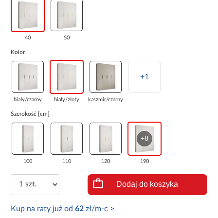
40
50
Kolor
+1
biały/czarny
biały/złoty
kaszmir/czarny
Szerokość [cm]
+8
100
110
120
190
Dodaj do koszyka
Kup na raty już od
62
zł/m-c >