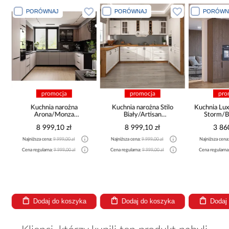
PORÓWNAJ
PORÓWNAJ
PORÓWN
promocja
promocja
pro
a
Kuchnia narożna
Kuchnia narożna Stilo
Kuchnia Lux
Arona/Monza
Biały/Artisan
Storm/B
375x325x225
265x300x180 Cm
8 999,10 zł
8 999,10 zł
3 86
Najniższa cena:
9 999,00 zł
Najniższa cena:
9 999,00 zł
Najniższa cena
Cena regularna:
9 999,00 zł
Cena regularna:
9 999,00 zł
Cena regularna
Dodaj do koszyka
Dodaj do koszyka
Dodaj