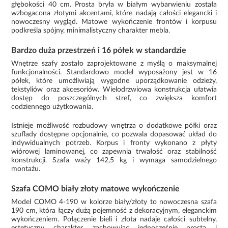
głębokości 40 cm. Prosta bryła w białym wybarwieniu została
wzbogacona złotymi akcentami, które nadają całości elegancki i
nowoczesny wygląd. Matowe wykończenie frontów i korpusu
podkreśla spójny, minimalistyczny charakter mebla.
Bardzo duża przestrzeń i 16 półek w standardzie
Wnętrze szafy zostało zaprojektowane z myślą o maksymalnej
funkcjonalności. Standardowo model wyposażony jest w 16
półek, które umożliwiają wygodne uporządkowanie odzieży,
tekstyliów oraz akcesoriów. Wielodrzwiowa konstrukcja ułatwia
dostęp do poszczególnych stref, co zwiększa komfort
codziennego użytkowania.
Istnieje możliwość rozbudowy wnętrza o dodatkowe półki oraz
szuflady dostępne opcjonalnie, co pozwala dopasować układ do
indywidualnych potrzeb. Korpus i fronty wykonano z płyty
wiórowej laminowanej, co zapewnia trwałość oraz stabilność
konstrukcji. Szafa waży 142,5 kg i wymaga samodzielnego
montażu.
Szafa COMO biały złoty matowe wykończenie
Model COMO 4-190 w kolorze biały/złoty to nowoczesna szafa
190 cm, która łączy dużą pojemność z dekoracyjnym, eleganckim
wykończeniem. Połączenie bieli i złota nadaje całości subtelny,
estetyczny charakter, zachowując jednocześnie prostą i