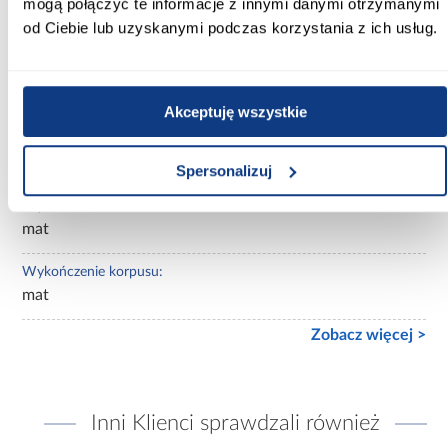
mogą połączyć te informacje z innymi danymi otrzymanymi
Wybarwienie:
od Ciebie lub uzyskanymi podczas korzystania z ich usług.
białe
Lustro:
bez lustra
Akceptuję wszystkie
Ilość drzwi:
kilkudrzwiowe
Spersonalizuj
Wykończenie frontów:
mat
Wykończenie korpusu:
mat
Zobacz więcej >
Inni Klienci sprawdzali również