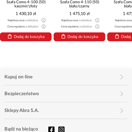
Szafa Como 4-100 (50)
Szafa Como 4-110 (50)
Szafa Com
kaszmir/złoty
biały/czarny
biał
1 430,10 zł
1 475,10 zł
1 47
Najniższa cena:
1 589,00 zł
Najniższa cena:
1 639,00 zł
Najniższa cena
Cena regularna:
1 589,00 zł
Cena regularna:
1 639,00 zł
Cena regularna
Dodaj do koszyka
Dodaj do koszyka
Dodaj
Kupuj on-line
Bezpieczeństwo
Sklepy Abra S.A.
Bądź na bieżąco