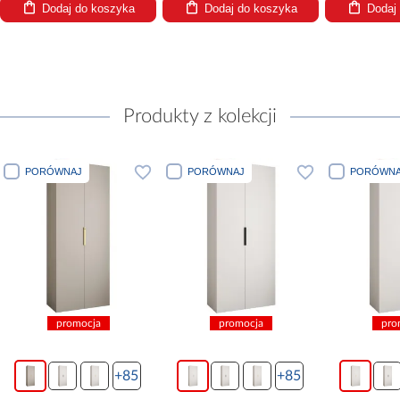
Dodaj do koszyka
Dodaj do koszyka
Dodaj
Produkty z kolekcji
PORÓWNAJ
PORÓWNAJ
PORÓWNA
promocja
promocja
pro
+85
+85