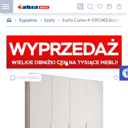
›
Sypialnia
›
Szafy
›
Szafa Como 4-190 (40) biały/zło
Otw
PORÓWNAJ